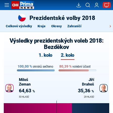
Prezidentské volby 2018
Celkové výsledky
Kraje
Okresy
Zahraničí
Výsledky prezidentských voleb 2018:
Bezděkov
1. kolo
2. kolo
100,00
%
80,39
%
okrsků sečteno
volební účast
Miloš
Jiří
Zeman
Drahoš
64,63
35,36
%
%
53 HLASŮ
29 HLASŮ