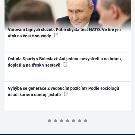
Varování tajných služeb: Putin chystá test NATO. Ve hře je i
útok na české sousedy
Ostuda Sparty v Boleslavi: Ani jednou nevystřelila na bránu,
doplatila na třesk v sestavě
Vyhýbá se generace Z vedoucím pozicím? Podle sociologů
mladí kariéru obětují jistotě