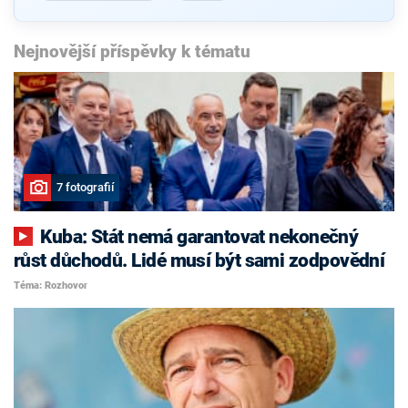
Nejnovější příspěvky k tématu
7 fotografií
Kuba: Stát nemá garantovat nekonečný
růst důchodů. Lidé musí být sami zodpovědní
Téma: Rozhovor