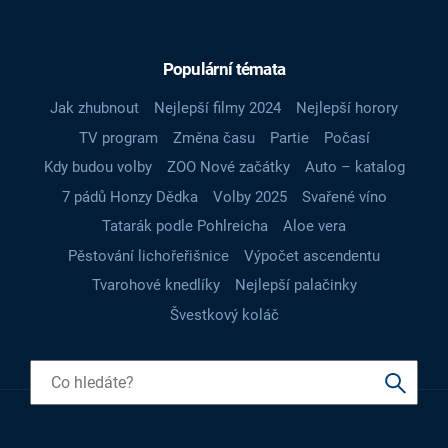
Populární témata
Jak zhubnout
Nejlepší filmy 2024
Nejlepší horory
TV program
Změna času
Partie
Počasí
Kdy budou volby
ZOO Nové začátky
Auto – katalog
7 pádů Honzy Dědka
Volby 2025
Svařené víno
Tatarák podle Pohlreicha
Aloe vera
Pěstování lichořeřišnice
Výpočet ascendentu
Tvarohové knedlíky
Nejlepší palačinky
Švestkový koláč