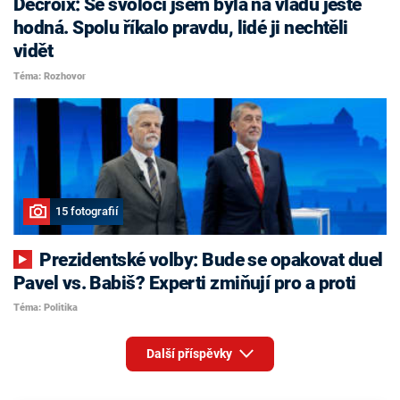
Decroix: Se svoločí jsem byla na vládu ještě
hodná. Spolu říkalo pravdu, lidé ji nechtěli
vidět
Téma: Rozhovor
15 fotografií
Prezidentské volby: Bude se opakovat duel
Pavel vs. Babiš? Experti zmiňují pro a proti
Téma: Politika
Další příspěvky