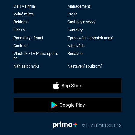
O FTV Prima
Management
Volná místa
Press
Reklama
Castingy a výzvy
HbbTV
Kontakty
Podmínky užívání
Zpracování osobních údajů
Cookies
Nápověda
Vlastník FTV Prima spol. s
Redakce
r.o.
Nahlásit chybu
Nastavení soukromí
App Store
Google Play
© FTV Prima spol. s r.o.