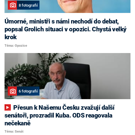
8 fotografií
Úmorné, ministři s námi nechodí do debat,
popsal Grolich situaci v opozici. Chystá velký
krok
Téma: Opozice
6 fotografií
Přesun k Našemu Česku zvažují další
senátoři, prozradil Kuba. ODS reagovala
nečekaně
Téma: Senát