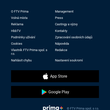
O FTV Prima
Management
Volná místa
Press
Reklama
Castingy a výzvy
HbbTV
Kontakty
Podmínky užívání
Zpracování osobních údajů
Cookies
Nápověda
Vlastník FTV Prima spol. s
Redakce
r.o.
Nahlásit chybu
Nastavení soukromí
App Store
Google Play
© FTV Prima spol. s r.o.