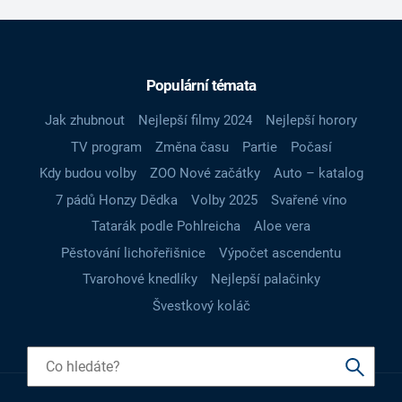
Populární témata
Jak zhubnout
Nejlepší filmy 2024
Nejlepší horory
TV program
Změna času
Partie
Počasí
Kdy budou volby
ZOO Nové začátky
Auto – katalog
7 pádů Honzy Dědka
Volby 2025
Svařené víno
Tatarák podle Pohlreicha
Aloe vera
Pěstování lichořeřišnice
Výpočet ascendentu
Tvarohové knedlíky
Nejlepší palačinky
Švestkový koláč