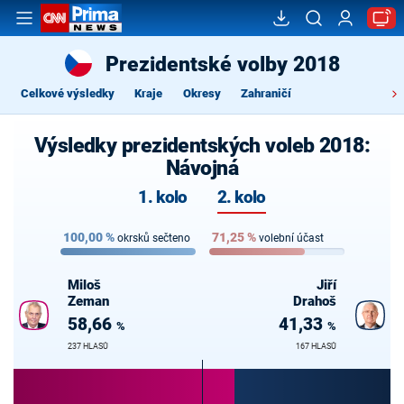
Prezidentské volby 2018
Celkové výsledky
Kraje
Okresy
Zahraničí
Výsledky prezidentských voleb 2018:
Návojná
1. kolo
2. kolo
100,00
%
71,25
%
okrsků sečteno
volební účast
Miloš
Jiří
Zeman
Drahoš
58,66
41,33
%
%
237 HLASŮ
167 HLASŮ