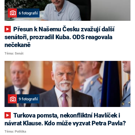
6 fotografií
Přesun k Našemu Česku zvažují další
senátoři, prozradil Kuba. ODS reagovala
nečekaně
Téma: Senát
9 fotografií
Turkova pomsta, nekonfliktní Havlíček i
návrat Klause. Kdo může vyzvat Petra Pavla?
Téma: Politika