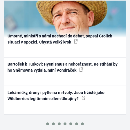
Úmorné, ministři s námi nechodí do debat, popsal Grolich
situaci v opozici. Chystá velký krok
Bartošek k Turkovi: Hyenismus a nehoráznost. Ke stíhání by
ho Sněmovna vydala, míní Vondráček
Lékárničky, drony i pytle na mrtvoly: Jsou tržiště jako
Wildberries legitimním cílem Ukrajiny?