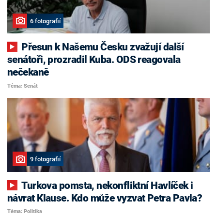
6 fotografií
Přesun k Našemu Česku zvažují další
senátoři, prozradil Kuba. ODS reagovala
nečekaně
Téma: Senát
9 fotografií
Turkova pomsta, nekonfliktní Havlíček i
návrat Klause. Kdo může vyzvat Petra Pavla?
Téma: Politika