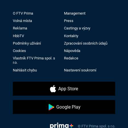
O FTV Prima
Management
Volná místa
Press
Reklama
Castingy a výzvy
HbbTV
Kontakty
Podmínky užívání
Zpracování osobních údajů
Cookies
Nápověda
Vlastník FTV Prima spol. s
Redakce
r.o.
Nahlásit chybu
Nastavení soukromí
App Store
Google Play
© FTV Prima spol. s r.o.