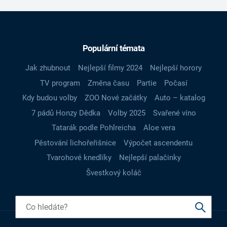
Populární témata
Jak zhubnout
Nejlepší filmy 2024
Nejlepší horory
TV program
Změna času
Partie
Počasí
Kdy budou volby
ZOO Nové začátky
Auto – katalog
7 pádů Honzy Dědka
Volby 2025
Svařené víno
Tatarák podle Pohlreicha
Aloe vera
Pěstování lichořeřišnice
Výpočet ascendentu
Tvarohové knedlíky
Nejlepší palačinky
Švestkový koláč