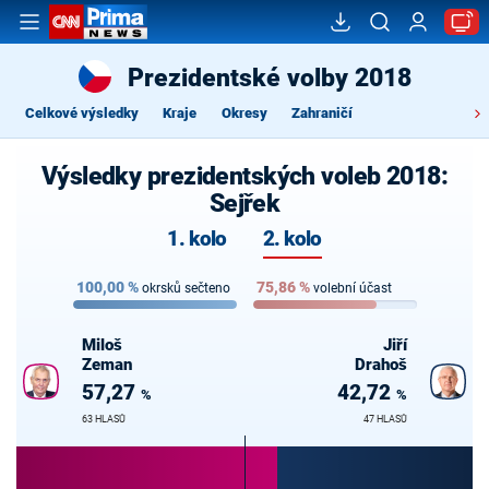
Prezidentské volby 2018
Celkové výsledky
Kraje
Okresy
Zahraničí
Výsledky prezidentských voleb 2018:
Sejřek
1. kolo
2. kolo
100,00
%
75,86
%
okrsků sečteno
volební účast
Miloš
Jiří
Zeman
Drahoš
57,27
42,72
%
%
63 HLASŮ
47 HLASŮ