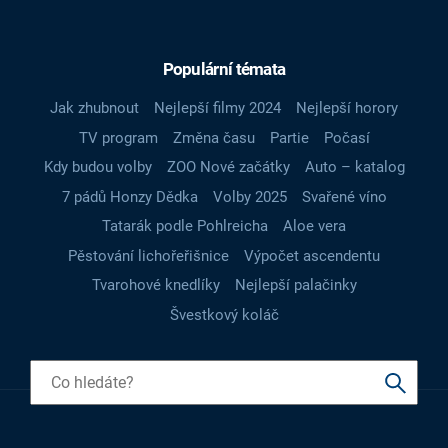
Populární témata
Jak zhubnout
Nejlepší filmy 2024
Nejlepší horory
TV program
Změna času
Partie
Počasí
Kdy budou volby
ZOO Nové začátky
Auto – katalog
7 pádů Honzy Dědka
Volby 2025
Svařené víno
Tatarák podle Pohlreicha
Aloe vera
Pěstování lichořeřišnice
Výpočet ascendentu
Tvarohové knedlíky
Nejlepší palačinky
Švestkový koláč