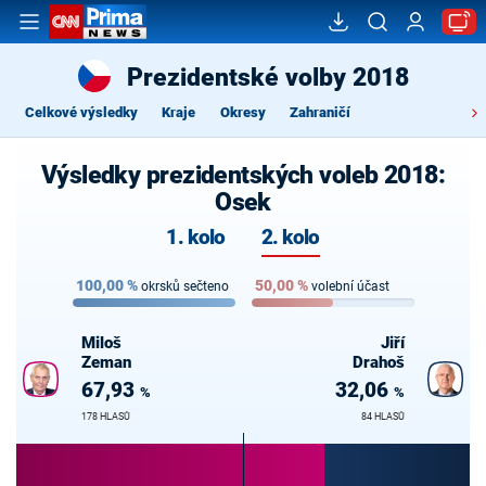
Prezidentské volby 2018
Celkové výsledky
Kraje
Okresy
Zahraničí
Výsledky prezidentských voleb 2018:
Osek
1. kolo
2. kolo
100,00
%
50,00
%
okrsků sečteno
volební účast
Miloš
Jiří
Zeman
Drahoš
67,93
32,06
%
%
178 HLASŮ
84 HLASŮ