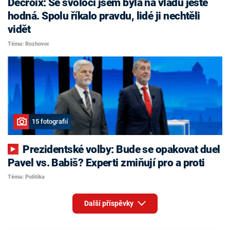
Decroix: Se svoločí jsem byla na vládu ještě
hodná. Spolu říkalo pravdu, lidé ji nechtěli
vidět
Téma: Rozhovor
15 fotografií
Prezidentské volby: Bude se opakovat duel
Pavel vs. Babiš? Experti zmiňují pro a proti
Téma: Politika
Další příspěvky