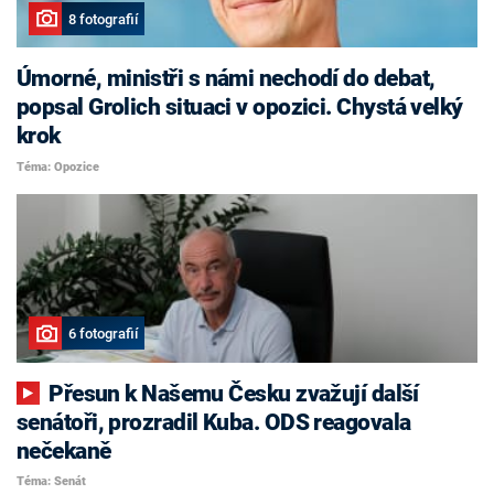
8 fotografií
Úmorné, ministři s námi nechodí do debat,
popsal Grolich situaci v opozici. Chystá velký
krok
Téma: Opozice
6 fotografií
Přesun k Našemu Česku zvažují další
senátoři, prozradil Kuba. ODS reagovala
nečekaně
Téma: Senát