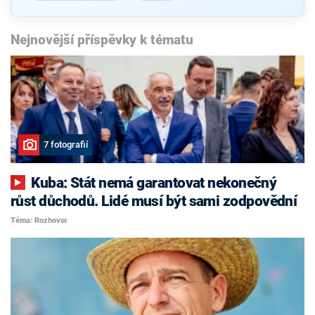
Nejnovější příspěvky k tématu
7 fotografií
Kuba: Stát nemá garantovat nekonečný
růst důchodů. Lidé musí být sami zodpovědní
Téma: Rozhovor