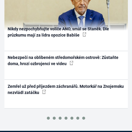
Nikdy nezpochybňujte voliče ANO, smál se Staněk. Dle
průzkumu mají za lídra opozice Babiše
Nebezpečí na oblíbeném středomořském ostrově: Zůstaňte
doma, hrozí ozbrojenci ve videu
Zemřel už před příjezdem záchranářů. Motorkář na Znojemsku
nezvládl zatáčku