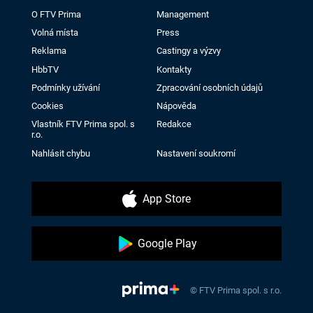
O FTV Prima
Management
Volná místa
Press
Reklama
Castingy a výzvy
HbbTV
Kontakty
Podmínky užívání
Zpracování osobních údajů
Cookies
Nápověda
Vlastník FTV Prima spol. s
Redakce
r.o.
Nahlásit chybu
Nastavení soukromí
App Store
Google Play
© FTV Prima spol. s r.o.