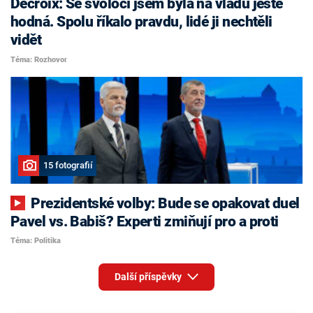
Decroix: Se svoločí jsem byla na vládu ještě
hodná. Spolu říkalo pravdu, lidé ji nechtěli
vidět
Téma: Rozhovor
15 fotografií
Prezidentské volby: Bude se opakovat duel
Pavel vs. Babiš? Experti zmiňují pro a proti
Téma: Politika
Další příspěvky