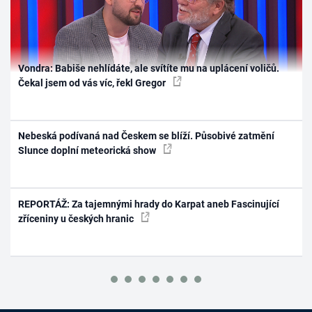
Vondra: Babiše nehlídáte, ale svítíte mu na uplácení voličů.
Čekal jsem od vás víc, řekl Gregor
Nebeská podívaná nad Českem se blíží. Působivé zatmění
Slunce doplní meteorická show
REPORTÁŽ: Za tajemnými hrady do Karpat aneb Fascinující
zříceniny u českých hranic