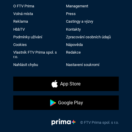
O FTV Prima
Management
Volná místa
Press
Reklama
Castingy a výzvy
HbbTV
Kontakty
Podmínky užívání
Zpracování osobních údajů
Cookies
Nápověda
Vlastník FTV Prima spol. s
Redakce
r.o.
Nahlásit chybu
Nastavení soukromí
App Store
Google Play
© FTV Prima spol. s r.o.