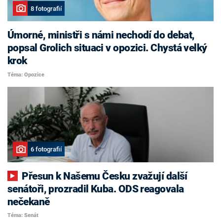
8 fotografií
Úmorné, ministři s námi nechodí do debat,
popsal Grolich situaci v opozici. Chystá velký
krok
Téma: Opozice
6 fotografií
Přesun k Našemu Česku zvažují další
senátoři, prozradil Kuba. ODS reagovala
nečekaně
Téma: Senát