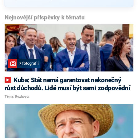
Nejnovější příspěvky k tématu
7 fotografií
Kuba: Stát nemá garantovat nekonečný
růst důchodů. Lidé musí být sami zodpovědní
Téma: Rozhovor