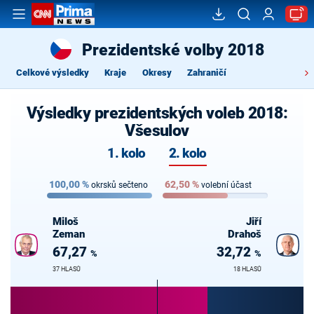
Prezidentské volby 2018
Celkové výsledky
Kraje
Okresy
Zahraničí
Výsledky prezidentských voleb 2018:
Všesulov
1. kolo
2. kolo
100,00
%
62,50
%
okrsků sečteno
volební účast
Miloš
Jiří
Zeman
Drahoš
67,27
32,72
%
%
37 HLASŮ
18 HLASŮ