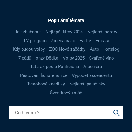
Populární témata
Jak zhubnout
Nejlepší filmy 2024
Nejlepší horory
TV program
Změna času
Partie
Počasí
Kdy budou volby
ZOO Nové začátky
Auto – katalog
7 pádů Honzy Dědka
Volby 2025
Svařené víno
Tatarák podle Pohlreicha
Aloe vera
Pěstování lichořeřišnice
Výpočet ascendentu
Tvarohové knedlíky
Nejlepší palačinky
Švestkový koláč