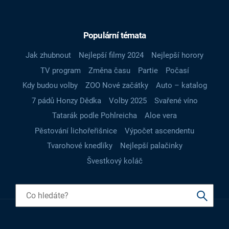
Populární témata
Jak zhubnout
Nejlepší filmy 2024
Nejlepší horory
TV program
Změna času
Partie
Počasí
Kdy budou volby
ZOO Nové začátky
Auto – katalog
7 pádů Honzy Dědka
Volby 2025
Svařené víno
Tatarák podle Pohlreicha
Aloe vera
Pěstování lichořeřišnice
Výpočet ascendentu
Tvarohové knedlíky
Nejlepší palačinky
Švestkový koláč