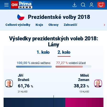
Prezidentské volby 2018
Celkové výsledky
Kraje
Okresy
Zahraničí
Výsledky prezidentských voleb 2018:
Lány
1. kolo
2. kolo
100,00
%
77,27
%
okrsků sečteno
volební účast
Jiří
Miloš
Drahoš
Zeman
61,76
38,23
%
%
21 HLASŮ
13 HLASŮ