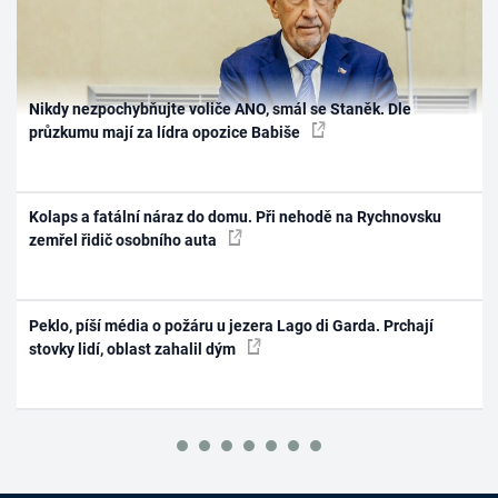
Nikdy nezpochybňujte voliče ANO, smál se Staněk. Dle
průzkumu mají za lídra opozice Babiše
Kolaps a fatální náraz do domu. Při nehodě na Rychnovsku
zemřel řidič osobního auta
Peklo, píší média o požáru u jezera Lago di Garda. Prchají
stovky lidí, oblast zahalil dým