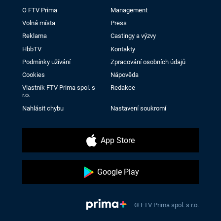
O FTV Prima
Management
Volná místa
Press
Reklama
Castingy a výzvy
HbbTV
Kontakty
Podmínky užívání
Zpracování osobních údajů
Cookies
Nápověda
Vlastník FTV Prima spol. s
Redakce
r.o.
Nahlásit chybu
Nastavení soukromí
App Store
Google Play
© FTV Prima spol. s r.o.