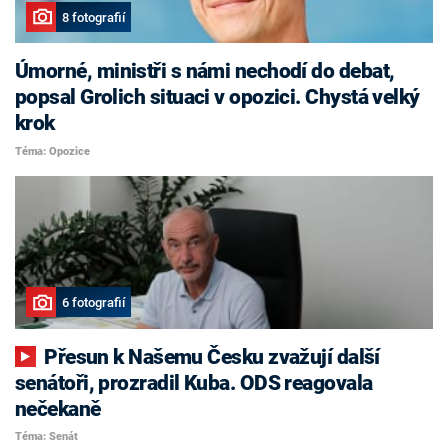
8 fotografií
Úmorné, ministři s námi nechodí do debat,
popsal Grolich situaci v opozici. Chystá velký
krok
Téma: Opozice
6 fotografií
Přesun k Našemu Česku zvažují další
senátoři, prozradil Kuba. ODS reagovala
nečekaně
Téma: Senát