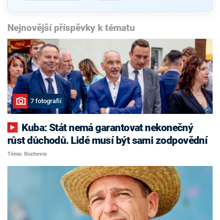
Nejnovější příspěvky k tématu
7 fotografií
Kuba: Stát nemá garantovat nekonečný
růst důchodů. Lidé musí být sami zodpovědní
Téma: Rozhovor