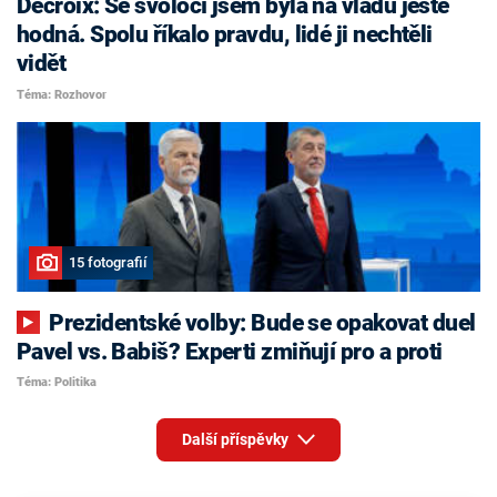
Decroix: Se svoločí jsem byla na vládu ještě
hodná. Spolu říkalo pravdu, lidé ji nechtěli
vidět
Téma: Rozhovor
15 fotografií
Prezidentské volby: Bude se opakovat duel
Pavel vs. Babiš? Experti zmiňují pro a proti
Téma: Politika
Další příspěvky