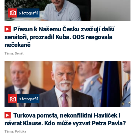
6 fotografií
Přesun k Našemu Česku zvažují další
senátoři, prozradil Kuba. ODS reagovala
nečekaně
Téma: Senát
9 fotografií
Turkova pomsta, nekonfliktní Havlíček i
návrat Klause. Kdo může vyzvat Petra Pavla?
Téma: Politika