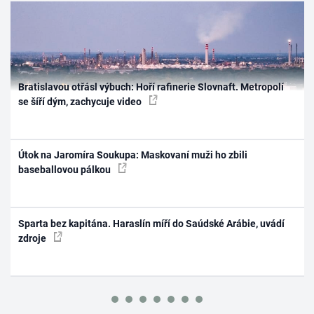
Bratislavou otřásl výbuch: Hoří rafinerie Slovnaft. Metropolí
se šíří dým, zachycuje video
Útok na Jaromíra Soukupa: Maskovaní muži ho zbili
baseballovou pálkou
Sparta bez kapitána. Haraslín míří do Saúdské Arábie, uvádí
zdroje