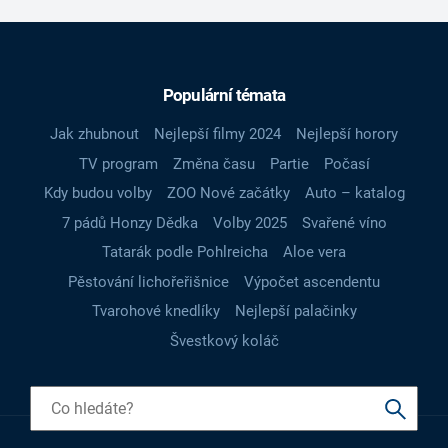
Populární témata
Jak zhubnout
Nejlepší filmy 2024
Nejlepší horory
TV program
Změna času
Partie
Počasí
Kdy budou volby
ZOO Nové začátky
Auto – katalog
7 pádů Honzy Dědka
Volby 2025
Svařené víno
Tatarák podle Pohlreicha
Aloe vera
Pěstování lichořeřišnice
Výpočet ascendentu
Tvarohové knedlíky
Nejlepší palačinky
Švestkový koláč