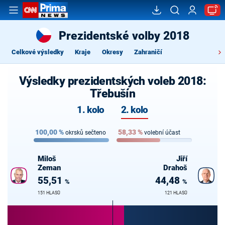
Prezidentské volby 2018
Celkové výsledky
Kraje
Okresy
Zahraničí
Výsledky prezidentských voleb 2018:
Třebušín
1. kolo
2. kolo
100,00
%
58,33
%
okrsků sečteno
volební účast
Miloš
Jiří
Zeman
Drahoš
55,51
44,48
%
%
151 HLASŮ
121 HLASŮ