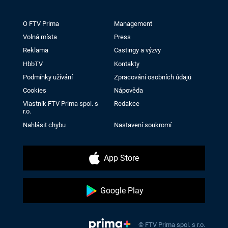
O FTV Prima
Management
Volná místa
Press
Reklama
Castingy a výzvy
HbbTV
Kontakty
Podmínky užívání
Zpracování osobních údajů
Cookies
Nápověda
Vlastník FTV Prima spol. s
Redakce
r.o.
Nahlásit chybu
Nastavení soukromí
App Store
Google Play
© FTV Prima spol. s r.o.