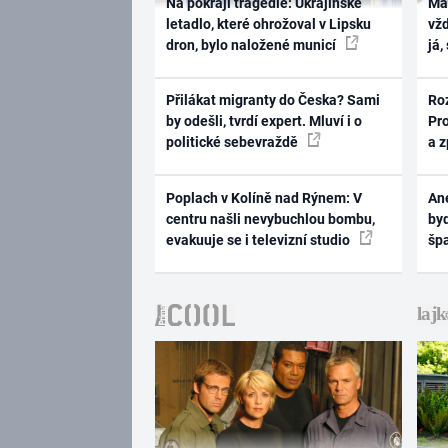
Na pokraji tragédie: Ukrajinské
Ma
letadlo, které ohrožoval v Lipsku
vž
dron, bylo naložené municí
já,
Přilákat migranty do Česka? Sami
Ro
by odešli, tvrdí expert. Mluví i o
Pr
politické sebevraždě
a 
Poplach v Kolíně nad Rýnem: V
Ane
centru našli nevybuchlou bombu,
byd
evakuuje se i televizní studio
šp