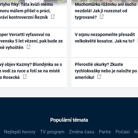
rtyho frky: Táta kvůli mému
Muchomůrku růžovku ani sucho
oru málem přišel o práci,
nezdolá! Jak ji rozeznat od
práví kontroverzní Řezník
tygrované?
per Vercetti vyfasoval na
V srpnu nezapomeňte přesadit
vensku 5 let vězení, pak bude ze
velkokvěté kosatce. Jak na to?
mě vyhoštěn
vý objev Kazmy? Blondýnka se s
Přerostlé okurky? Zkuste
 vodí za ruce a fotí se na místě
rychlokvašky nebo je naložte po
ko Rosecká
americku!
Populární témata
Nejlepší horory
TV program
Změna času
Partie
Počasí
K