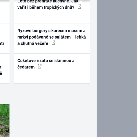
Léto bez přehřáté kuchyně. Jak
vařit i během tropických dnů?
Rýžové burgery s kuřecím masem a
mrkví podávané se salátem – lehká
atr
a chutná večeře
Cuketové rizoto se slaninou a
o
čedarem
ně