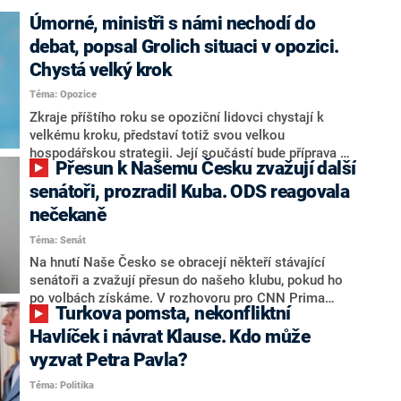
Úmorné, ministři s námi nechodí do
debat, popsal Grolich situaci v opozici.
Chystá velký krok
Téma: Opozice
Zkraje příštího roku se opoziční lidovci chystají k
velkému kroku, představí totiž svou velkou
hospodářskou strategii. Její součástí bude příprava na
Přesun k Našemu Česku zvažují další
stárnutí populace, řekl ve středu na setkání s novináři
nový předseda lidovců Jan Grolich. Ten zároveň v
senátoři, prozradil Kuba. ODS reagovala
senátních volbách kandiduje ve Vyškově. Popsal i
nečekaně
aktivitu opozice, o níž vládní strany nebo političtí
Téma: Senát
komentátoři mluví jako o slabé a v defenzivě. „Je to
úmorná práce upozorňovat na chyby vlády. Ministři s
Na hnutí Naše Česko se obracejí někteří stávající
námi navíc nechodí do debat. Chceme ale ukazovat
senátoři a zvažují přesun do našeho klubu, pokud ho
svoje témata,“ odpověděl Grolich na dotaz CNN Prima
po volbách získáme. V rozhovoru pro CNN Prima
Turkova pomsta, nekonfliktní
NEWS.
NEWS to řekl zakladatel hnutí a jihočeský hejtman
Martin Kuba. Konkrétní nebyl, ale získat by takto mohl
Havlíček i návrat Klause. Kdo může
například senátora Zdeňka Hrabu, který je dnes
vyzvat Petra Pavla?
součástí klubu ODS a TOP 09. Hraba to na dotaz
Téma: Politika
redakce nevyloučil. Předseda klubu senátorů ODS