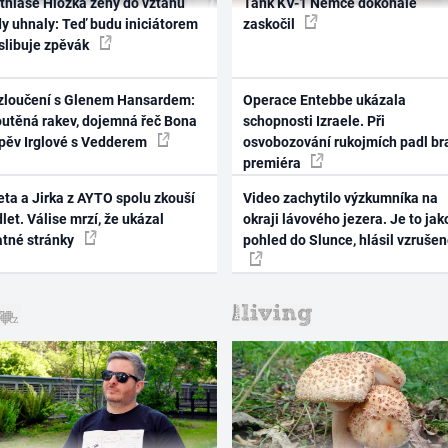
thiase Hložka ženy do vztahu
Tank KV-1 Němce dokonale
dy uhnaly: Teď budu iniciátorem
zaskočil
 slibuje zpěvák
zloučení s Glenem Hansardem:
Operace Entebbe ukázala
outěná rakev, dojemná řeč Bona
schopnosti Izraele. Při
zpěv Irglové s Vedderem
osvobozování rukojmích padl br
premiéra
ta a Jirka z AYTO spolu zkouší
Video zachytilo výzkumníka na
let. Válise mrzí, že ukázal
okraji lávového jezera. Je to jak
atné stránky
pohled do Slunce, hlásil vzruše