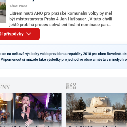
pravděpodobné, že se v prezidentských volbách 2028
Téma: Praha
bude znovu opakovat souboj z roku 2023?
Lídrem hnutí ANO pro pražské komunální volby by měl
být místostarosta Prahy 4 Jan Hušbauer. „V tuto chvíli
ještě probíhá proces schválení finální nominace pana
Jana Hušbauera Výborem hnutí ANO,“ uvedl pro
ší příspěvky
redakci místopředseda pražského ANO Martin
Benkovič. O Hušbauerovi se spekulovalo jako o
náhradníkovi v čele pražské kandidátky poté, co
rezignoval po sérii nejasností v majetkových
te se na celkové výsledky voleb prezidenta republiky 2018 pro obec Rovečné, o
přiznáních a pořizování bytů Ondřej Prokop. Zároveň
. Připomenout si můžete také výsledky pro jednotlivé obce a města v minulých v
ale stále není jasné, kdo bude za ANO kandidovat ve
dvou ze tří pražských obvodů do horní komory
parlamentu. ANO má v Praze dlouhodobě horší
výsledky než ve zbytku republiky.