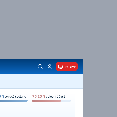
TV živě
0
%
75,20
%
okrsků sečteno
volební účast