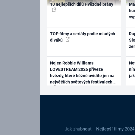
10 nejlepších dílů Hvězdné brány
Ma
hum
vy
TOP filmy a seriály podle mladých
Rap
diváků
Slo
ze
Nejen Robbie Williams.
No
LOVESTREAM 2026 přiveze
ním
hvězdy, které běžně uvidíte jen na
ja
největších světových festivalech
Jak zhubnout
Nejlepší filmy 2024