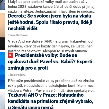
Zdeněk Nytra redakci řekl, že počítá s odchodem
I když se prezidentské volby mají uskutečnit až v
některých senátorů z klubu a že Naše Česko není
lednu 2028, sázkové kanceláře už delší dobu přijímají
nepřítel, ale soupeř.
sázky na vítěze. Jednoznačným favoritem je současná
Decroix: Se svoločí jsem byla na vládu
hlava státu Petr Pavel. Daleko za ním pak bookmakeři
zmiňují dva výrazné politiky ANO, tedy premiéra
ještě hodná. Spolu říkalo pravdu, lidé ji
Andreje Babiše a ministra průmyslu Karla Havlíčka.
nechtěli vidět
Oblíbeným tipem samotných sázkařů je poslanec za
Téma: Rozhovor
Motoristy Filip Turek. Politolog Jan Kubáček nicméně
o případné kandidatuře kohokoliv ze zmíněné trojice
Vláda Andreje Babiše (ANO) je prvním kabinetem od
značně pochybuje. Podle něj současná koalice dosud
revoluce, který dává každý den najevo, že justici není
nemá osobu, která by Pavlovi mohla konkurovat.
potřeba respektovat. Alespoň to si myslí stínová
Prezidentské volby: Bude se
ministryně spravedlnosti ODS Eva Decroix. V
rozhovoru pro CNN Prima NEWS si nebrala servítky
opakovat duel Pavel vs. Babiš? Experti
ohledně politického výkonu svého nástupce Jeronýma
zmiňují pro a proti
Tejce (za ANO) či vládní zmocněnkyně pro lidská
Téma: Politika
práva Taťány Malé (ANO). Označením „svoloč“ na
adresu vlády prý byla ještě hodná. Decroix se také
Přestože prezidentské volby proběhnou až za zhruba
vrátila k volební porážce koalice Spolu či promluvila o
rok a půl, v souvislosti s eskalujícím konfliktem mezi
hnutí Naše Česko Martina Kuby.
vládou a Petrem Pavlem se čím dál více spekuluje o
Těžkosti ANO v Praze: Náhradního
tom, koho by do bitvy o Hrad mohla vyslat současná
koalice. Někteří političtí komentátoři znovu vytahují
kandidáta na primátora zřejmě vybralo,
jméno premiéra Andreje Babiše (ANO). Jak moc je
u Senátu jasno nemá