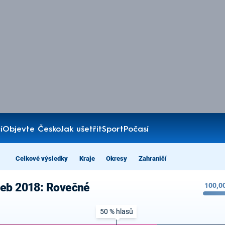
í
Objevte Česko
Jak ušetřit
Sport
Počasí
Celkové výsledky
Kraje
Okresy
Zahraničí
leb 2018: Rovečné
100,0
50 % hlasů