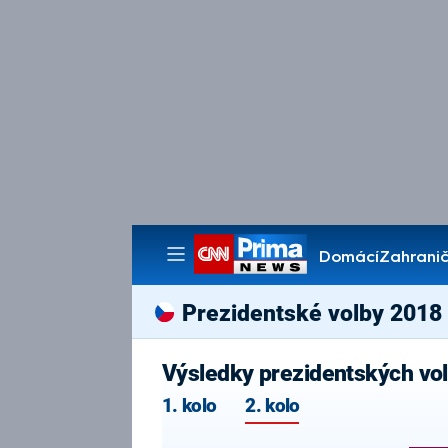
Domácí
Zahranič
Pořady
Prezidentské volby 2018
Výsledky prezidentských vo
1. kolo
2. kolo