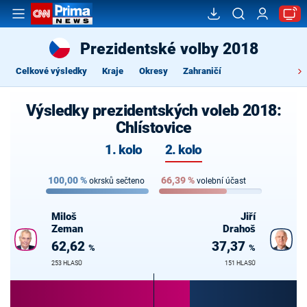
Prezidentské volby 2018
Celkové výsledky
Kraje
Okresy
Zahraničí
Výsledky prezidentských voleb 2018:
Chlístovice
1. kolo
2. kolo
100,00
%
66,39
%
okrsků sečteno
volební účast
Miloš
Jiří
Zeman
Drahoš
62,62
37,37
%
%
253 HLASŮ
151 HLASŮ