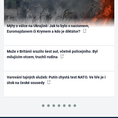
Mýty o válce na Ukrajině: Jak to bylo s nacismem,
Euromajdanem či Krymem a kdo je diktátor?
Muže v Británii srazilo šest aut, včetně policejního. Byl
milujícím otcem, truchlí rodina
Varování tajných služeb: Putin chystá test NATO. Ve hře je i
útok na české sousedy