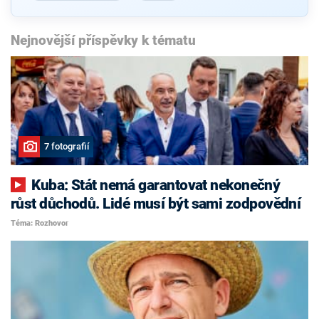
Nejnovější příspěvky k tématu
7 fotografií
Kuba: Stát nemá garantovat nekonečný
růst důchodů. Lidé musí být sami zodpovědní
Téma: Rozhovor