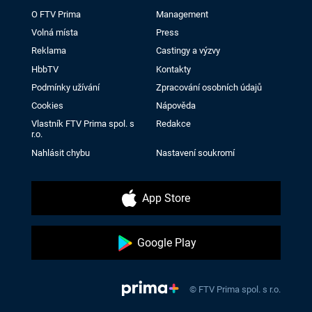
O FTV Prima
Management
Volná místa
Press
Reklama
Castingy a výzvy
HbbTV
Kontakty
Podmínky užívání
Zpracování osobních údajů
Cookies
Nápověda
Vlastník FTV Prima spol. s
Redakce
r.o.
Nahlásit chybu
Nastavení soukromí
App Store
Google Play
© FTV Prima spol. s r.o.