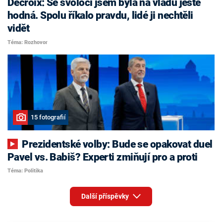
Decroix: Se svoločí jsem byla na vládu ještě
hodná. Spolu říkalo pravdu, lidé ji nechtěli
vidět
Téma: Rozhovor
15 fotografií
Prezidentské volby: Bude se opakovat duel
Pavel vs. Babiš? Experti zmiňují pro a proti
Téma: Politika
Další příspěvky