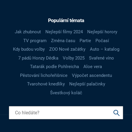
Populární témata
Jak zhubnout
Nejlepší filmy 2024
Nejlepší horory
TV program
Změna času
Partie
Počasí
Kdy budou volby
ZOO Nové začátky
Auto – katalog
7 pádů Honzy Dědka
Volby 2025
Svařené víno
Tatarák podle Pohlreicha
Aloe vera
Pěstování lichořeřišnice
Výpočet ascendentu
Tvarohové knedlíky
Nejlepší palačinky
Švestkový koláč