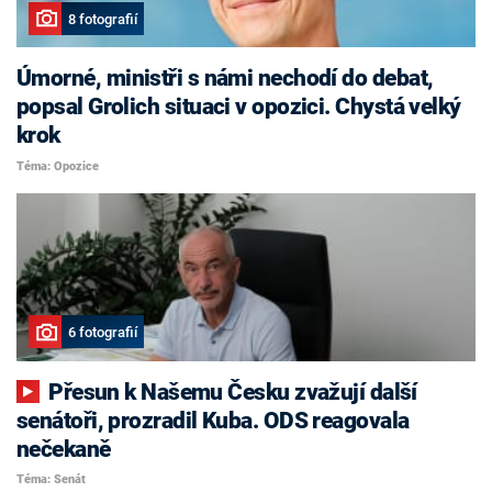
8 fotografií
Úmorné, ministři s námi nechodí do debat,
popsal Grolich situaci v opozici. Chystá velký
krok
Téma: Opozice
6 fotografií
Přesun k Našemu Česku zvažují další
senátoři, prozradil Kuba. ODS reagovala
nečekaně
Téma: Senát