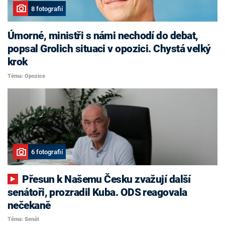
8 fotografií
Úmorné, ministři s námi nechodí do debat,
popsal Grolich situaci v opozici. Chystá velký
krok
Téma: Opozice
6 fotografií
Přesun k Našemu Česku zvažují další
senátoři, prozradil Kuba. ODS reagovala
nečekaně
Téma: Senát