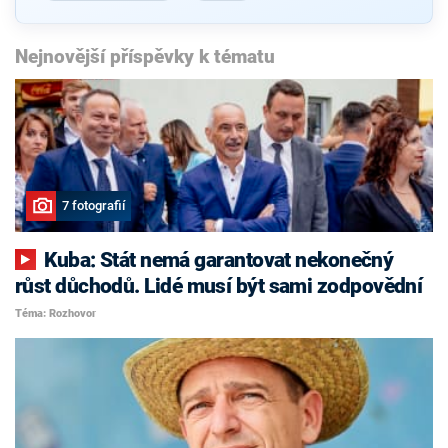
Nejnovější příspěvky k tématu
7 fotografií
Kuba: Stát nemá garantovat nekonečný
růst důchodů. Lidé musí být sami zodpovědní
Téma: Rozhovor