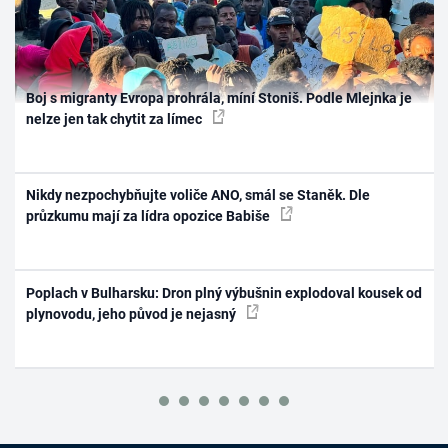
Boj s migranty Evropa prohrála, míní Stoniš. Podle Mlejnka je
nelze jen tak chytit za límec
Nikdy nezpochybňujte voliče ANO, smál se Staněk. Dle
průzkumu mají za lídra opozice Babiše
Poplach v Bulharsku: Dron plný výbušnin explodoval kousek od
plynovodu, jeho původ je nejasný