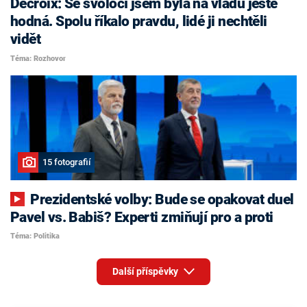
Decroix: Se svoločí jsem byla na vládu ještě
hodná. Spolu říkalo pravdu, lidé ji nechtěli
vidět
Téma: Rozhovor
15 fotografií
Prezidentské volby: Bude se opakovat duel
Pavel vs. Babiš? Experti zmiňují pro a proti
Téma: Politika
Další příspěvky