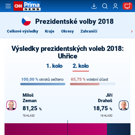
Prezidentské volby 2018
Celkové výsledky
Kraje
Okresy
Zahraničí
Výsledky prezidentských voleb 2018:
Uhřice
1. kolo
2. kolo
100,00
%
65,75
%
okrsků sečteno
volební účast
Miloš
Jiří
Zeman
Drahoš
81,25
18,75
%
%
78 HLASŮ
18 HLASŮ