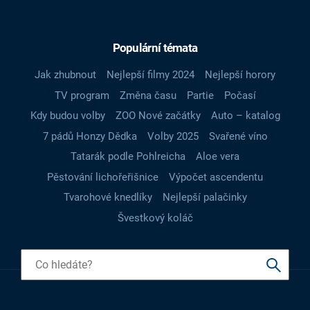
Populární témata
Jak zhubnout
Nejlepší filmy 2024
Nejlepší horory
TV program
Změna času
Partie
Počasí
Kdy budou volby
ZOO Nové začátky
Auto – katalog
7 pádů Honzy Dědka
Volby 2025
Svařené víno
Tatarák podle Pohlreicha
Aloe vera
Pěstování lichořeřišnice
Výpočet ascendentu
Tvarohové knedlíky
Nejlepší palačinky
Švestkový koláč