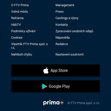
O FTV Prima
Management
Volná místa
Press
Reklama
Castingy a výzvy
HbbTV
Kontakty
Podmínky užívání
Zpracování osobních údajů
Cookies
Nápověda
Vlastník FTV Prima spol. s
Redakce
r.o.
Nahlásit chybu
Nastavení soukromí
App Store
Google Play
© FTV Prima spol. s r.o.