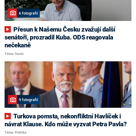
6 fotografií
Přesun k Našemu Česku zvažují další
senátoři, prozradil Kuba. ODS reagovala
nečekaně
Téma: Senát
9 fotografií
Turkova pomsta, nekonfliktní Havlíček i
návrat Klause. Kdo může vyzvat Petra Pavla?
Téma: Politika