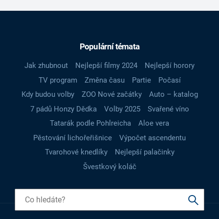
Populární témata
Jak zhubnout
Nejlepší filmy 2024
Nejlepší horory
TV program
Změna času
Partie
Počasí
Kdy budou volby
ZOO Nové začátky
Auto – katalog
7 pádů Honzy Dědka
Volby 2025
Svařené víno
Tatarák podle Pohlreicha
Aloe vera
Pěstování lichořeřišnice
Výpočet ascendentu
Tvarohové knedlíky
Nejlepší palačinky
Švestkový koláč