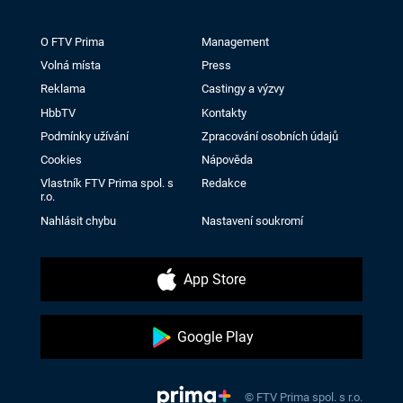
O FTV Prima
Management
Volná místa
Press
Reklama
Castingy a výzvy
HbbTV
Kontakty
Podmínky užívání
Zpracování osobních údajů
Cookies
Nápověda
Vlastník FTV Prima spol. s
Redakce
r.o.
Nahlásit chybu
Nastavení soukromí
App Store
Google Play
© FTV Prima spol. s r.o.