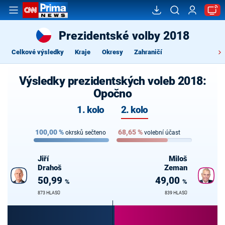
Prezidentské volby 2018
Celkové výsledky
Kraje
Okresy
Zahraničí
Výsledky prezidentských voleb 2018:
Opočno
1. kolo
2. kolo
100,00
%
68,65
%
okrsků sečteno
volební účast
Jiří
Miloš
Drahoš
Zeman
50,99
49,00
%
%
873 HLASŮ
839 HLASŮ