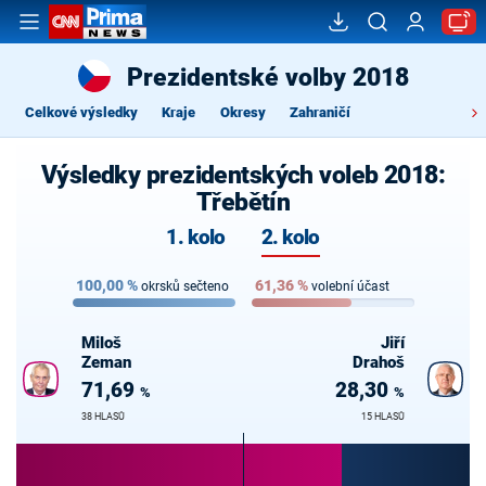
Prezidentské volby 2018
Celkové výsledky
Kraje
Okresy
Zahraničí
Výsledky prezidentských voleb 2018:
Třebětín
1. kolo
2. kolo
100,00
%
61,36
%
okrsků sečteno
volební účast
Miloš
Jiří
Zeman
Drahoš
71,69
28,30
%
%
38 HLASŮ
15 HLASŮ