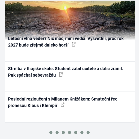
Letošní vlna veder? Nic moc, míní vědci. Vysvětlili, proč rok
2027 bude zřejmě daleko horší
Střelba v thajské škole: Student zabil učitele a další zranil.
Pak spáchal sebevraždu
Poslední rozloučení s Milanem Knížákem: Smuteční řec
pronesou Klaus i Klempíř