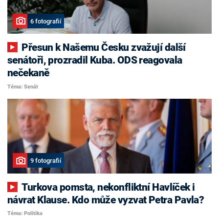
6 fotografií
Přesun k Našemu Česku zvažují další
senátoři, prozradil Kuba. ODS reagovala
nečekaně
Téma: Senát
9 fotografií
Turkova pomsta, nekonfliktní Havlíček i
návrat Klause. Kdo může vyzvat Petra Pavla?
Téma: Politika