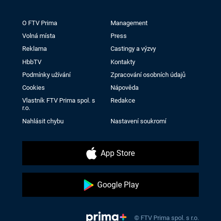
O FTV Prima
Management
Volná místa
Press
Reklama
Castingy a výzvy
HbbTV
Kontakty
Podmínky užívání
Zpracování osobních údajů
Cookies
Nápověda
Vlastník FTV Prima spol. s
Redakce
r.o.
Nahlásit chybu
Nastavení soukromí
App Store
Google Play
© FTV Prima spol. s r.o.