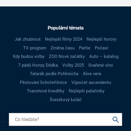
Populární témata
Jak zhubnout
Nejlepší filmy 2024
Nejlepší horory
TV program
Změna času
Partie
Počasí
Kdy budou volby
ZOO Nové začátky
Auto – katalog
7 pádů Honzy Dědka
Volby 2025
Svařené víno
Tatarák podle Pohlreicha
Aloe vera
Pěstování lichořeřišnice
Výpočet ascendentu
Tvarohové knedlíky
Nejlepší palačinky
Švestkový koláč