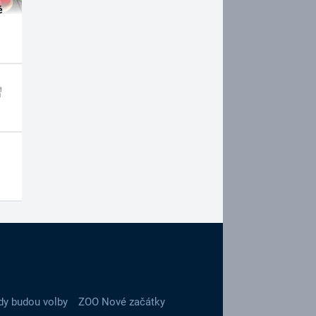
é
dy budou volby
ZOO Nové začátky