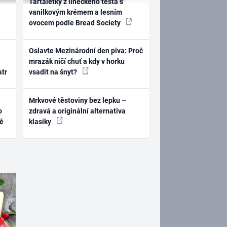
Tartaletky z lineckého těsta s
vanilkovým krémem a lesním
ovocem podle Bread Society
Oslavte Mezinárodní den piva: Proč
mrazák ničí chuť a kdy v horku
atr
vsadit na šnyt?
Mrkvové těstoviny bez lepku –
o
zdravá a originální alternativa
ně
klasiky