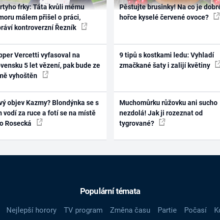
rtyho frky: Táta kvůli mému
Pěstujte brusinky! Na co je dobr
oru málem přišel o práci,
hořce kyselé červené ovoce?
práví kontroverzní Řezník
per Vercetti vyfasoval na
9 tipů s kostkami ledu: Vyhladí
vensku 5 let vězení, pak bude ze
zmačkané šaty i zalijí květiny
mě vyhoštěn
vý objev Kazmy? Blondýnka se s
Muchomůrku růžovku ani sucho
 vodí za ruce a fotí se na místě
nezdolá! Jak ji rozeznat od
ko Rosecká
tygrované?
Populární témata
Nejlepší horory
TV program
Změna času
Partie
Počasí
K