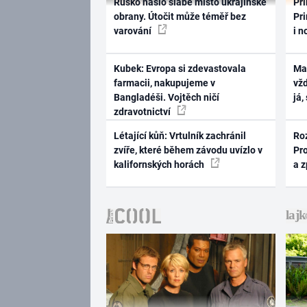
Rusko našlo slabé místo ukrajinské
Pri
obrany. Útočit může téměř bez
Pri
varování
i n
Kubek: Evropa si zdevastovala
Ma
farmacii, nakupujeme v
vž
Bangladéši. Vojtěch ničí
já,
zdravotnictví
Létající kůň: Vrtulník zachránil
Ro
zvíře, které během závodu uvízlo v
Pr
kalifornských horách
a 