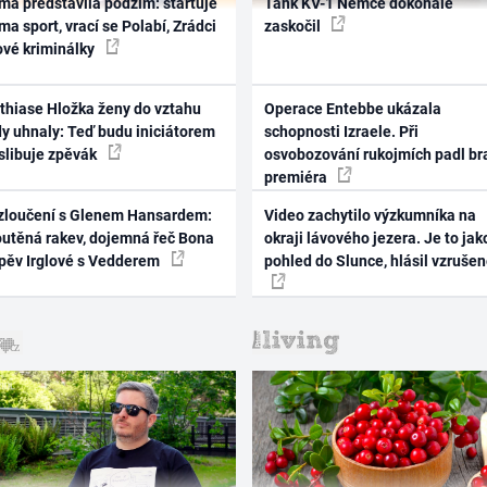
ma představila podzim: startuje
Tank KV-1 Němce dokonale
ma sport, vrací se Polabí, Zrádci
zaskočil
ové kriminálky
thiase Hložka ženy do vztahu
Operace Entebbe ukázala
dy uhnaly: Teď budu iniciátorem
schopnosti Izraele. Při
 slibuje zpěvák
osvobozování rukojmích padl br
premiéra
zloučení s Glenem Hansardem:
Video zachytilo výzkumníka na
outěná rakev, dojemná řeč Bona
okraji lávového jezera. Je to jak
zpěv Irglové s Vedderem
pohled do Slunce, hlásil vzruše