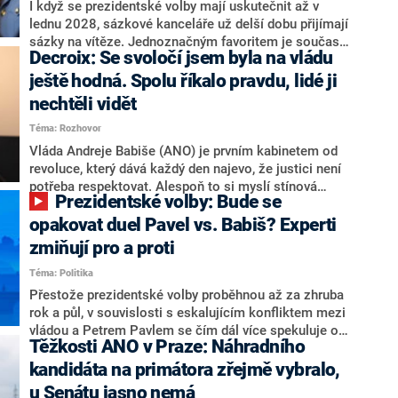
Zdeněk Nytra redakci řekl, že počítá s odchodem
I když se prezidentské volby mají uskutečnit až v
některých senátorů z klubu a že Naše Česko není
lednu 2028, sázkové kanceláře už delší dobu přijímají
nepřítel, ale soupeř.
sázky na vítěze. Jednoznačným favoritem je současná
Decroix: Se svoločí jsem byla na vládu
hlava státu Petr Pavel. Daleko za ním pak bookmakeři
zmiňují dva výrazné politiky ANO, tedy premiéra
ještě hodná. Spolu říkalo pravdu, lidé ji
Andreje Babiše a ministra průmyslu Karla Havlíčka.
nechtěli vidět
Oblíbeným tipem samotných sázkařů je poslanec za
Téma: Rozhovor
Motoristy Filip Turek. Politolog Jan Kubáček nicméně
o případné kandidatuře kohokoliv ze zmíněné trojice
Vláda Andreje Babiše (ANO) je prvním kabinetem od
značně pochybuje. Podle něj současná koalice dosud
revoluce, který dává každý den najevo, že justici není
nemá osobu, která by Pavlovi mohla konkurovat.
potřeba respektovat. Alespoň to si myslí stínová
Prezidentské volby: Bude se
ministryně spravedlnosti ODS Eva Decroix. V
rozhovoru pro CNN Prima NEWS si nebrala servítky
opakovat duel Pavel vs. Babiš? Experti
ohledně politického výkonu svého nástupce Jeronýma
zmiňují pro a proti
Tejce (za ANO) či vládní zmocněnkyně pro lidská
Téma: Politika
práva Taťány Malé (ANO). Označením „svoloč“ na
adresu vlády prý byla ještě hodná. Decroix se také
Přestože prezidentské volby proběhnou až za zhruba
vrátila k volební porážce koalice Spolu či promluvila o
rok a půl, v souvislosti s eskalujícím konfliktem mezi
hnutí Naše Česko Martina Kuby.
vládou a Petrem Pavlem se čím dál více spekuluje o
Těžkosti ANO v Praze: Náhradního
tom, koho by do bitvy o Hrad mohla vyslat současná
koalice. Někteří političtí komentátoři znovu vytahují
kandidáta na primátora zřejmě vybralo,
jméno premiéra Andreje Babiše (ANO). Jak moc je
u Senátu jasno nemá