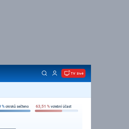
TV živě
0
%
63,51
%
okrsků sečteno
volební účast