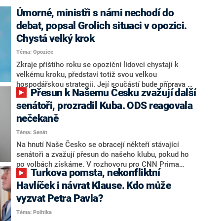
Úmorné, ministři s námi nechodí do
debat, popsal Grolich situaci v opozici.
Chystá velký krok
Téma: Opozice
Zkraje příštího roku se opoziční lidovci chystají k
velkému kroku, představí totiž svou velkou
hospodářskou strategii. Její součástí bude příprava na
Přesun k Našemu Česku zvažují další
stárnutí populace, řekl ve středu na setkání s novináři
nový předseda lidovců Jan Grolich. Ten zároveň v
senátoři, prozradil Kuba. ODS reagovala
senátních volbách kandiduje ve Vyškově. Popsal i
nečekaně
aktivitu opozice, o níž vládní strany nebo političtí
Téma: Senát
komentátoři mluví jako o slabé a v defenzivě. „Je to
úmorná práce upozorňovat na chyby vlády. Ministři s
Na hnutí Naše Česko se obracejí někteří stávající
námi navíc nechodí do debat. Chceme ale ukazovat
senátoři a zvažují přesun do našeho klubu, pokud ho
svoje témata,“ odpověděl Grolich na dotaz CNN Prima
po volbách získáme. V rozhovoru pro CNN Prima
Turkova pomsta, nekonfliktní
NEWS.
NEWS to řekl zakladatel hnutí a jihočeský hejtman
Martin Kuba. Konkrétní nebyl, ale získat by takto mohl
Havlíček i návrat Klause. Kdo může
například senátora Zdeňka Hrabu, který je dnes
vyzvat Petra Pavla?
součástí klubu ODS a TOP 09. Hraba to na dotaz
Téma: Politika
redakce nevyloučil. Předseda klubu senátorů ODS