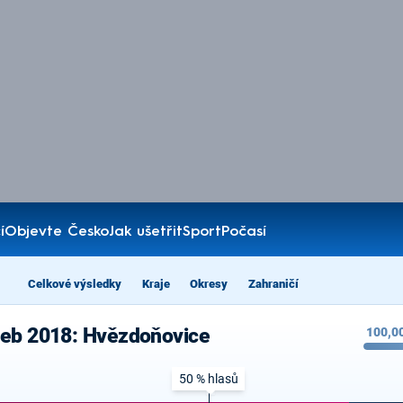
í
Objevte Česko
Jak ušetřit
Sport
Počasí
Celkové výsledky
Kraje
Okresy
Zahraničí
leb 2018: Hvězdoňovice
100,0
50 % hlasů