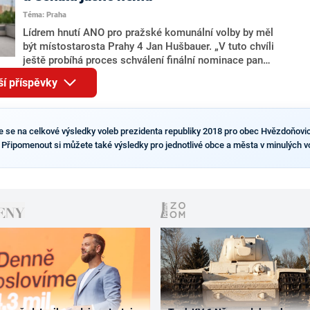
pravděpodobné, že se v prezidentských volbách 2028
Téma: Praha
bude znovu opakovat souboj z roku 2023?
Lídrem hnutí ANO pro pražské komunální volby by měl
být místostarosta Prahy 4 Jan Hušbauer. „V tuto chvíli
ještě probíhá proces schválení finální nominace pana
Jana Hušbauera Výborem hnutí ANO,“ uvedl pro
ší příspěvky
redakci místopředseda pražského ANO Martin
Benkovič. O Hušbauerovi se spekulovalo jako o
náhradníkovi v čele pražské kandidátky poté, co
rezignoval po sérii nejasností v majetkových
te se na celkové výsledky voleb prezidenta republiky 2018 pro obec Hvězdoňovic
přiznáních a pořizování bytů Ondřej Prokop. Zároveň
. Připomenout si můžete také výsledky pro jednotlivé obce a města v minulých v
ale stále není jasné, kdo bude za ANO kandidovat ve
dvou ze tří pražských obvodů do horní komory
parlamentu. ANO má v Praze dlouhodobě horší
výsledky než ve zbytku republiky.