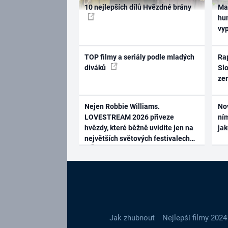
10 nejlepších dílů Hvězdné brány
Ma
hum
vy
TOP filmy a seriály podle mladých
Rap
diváků
Slo
ze
Nejen Robbie Williams.
No
LOVESTREAM 2026 přiveze
ním
hvězdy, které běžně uvidíte jen na
ja
největších světových festivalech
Jak zhubnout
Nejlepší filmy 2024