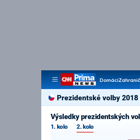
Domácí
Zahranič
Pořady
Prezidentské volby 2018
Výsledky prezidentských vo
1. kolo
2. kolo