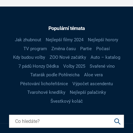
Populární témata
Jak zhubnout
Nejlepší filmy 2024
Nejlepší horory
TV program
Změna času
Partie
Počasí
Kdy budou volby
ZOO Nové začátky
Auto – katalog
7 pádů Honzy Dědka
Volby 2025
Svařené víno
Tatarák podle Pohlreicha
Aloe vera
Pěstování lichořeřišnice
Výpočet ascendentu
Tvarohové knedlíky
Nejlepší palačinky
Švestkový koláč