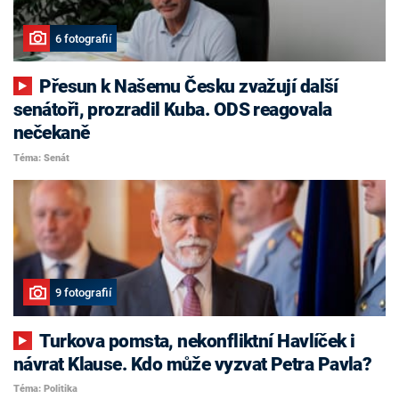
6 fotografií
Přesun k Našemu Česku zvažují další
senátoři, prozradil Kuba. ODS reagovala
nečekaně
Téma: Senát
9 fotografií
Turkova pomsta, nekonfliktní Havlíček i
návrat Klause. Kdo může vyzvat Petra Pavla?
Téma: Politika