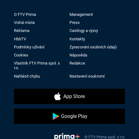
O FTV Prima
Management
Volná místa
Press
Reklama
Castingy a výzvy
HbbTV
Kontakty
Podmínky užívání
Zpracování osobních údajů
Cookies
Nápověda
Vlastník FTV Prima spol. s
Redakce
r.o.
Nahlásit chybu
Nastavení soukromí
App Store
Google Play
© FTV Prima spol. s r.o.