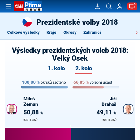
Prezidentské volby 2018
Celkové výsledky
Kraje
Okresy
Zahraničí
Výsledky prezidentských voleb 2018:
Velký Osek
1. kolo
2. kolo
100,00
%
66,85
%
okrsků sečteno
volební účast
Miloš
Jiří
Zeman
Drahoš
50,88
49,11
%
%
630 HLASŮ
608 HLASŮ