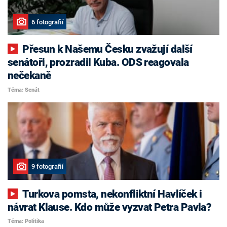
6 fotografií
Přesun k Našemu Česku zvažují další
senátoři, prozradil Kuba. ODS reagovala
nečekaně
Téma: Senát
9 fotografií
Turkova pomsta, nekonfliktní Havlíček i
návrat Klause. Kdo může vyzvat Petra Pavla?
Téma: Politika