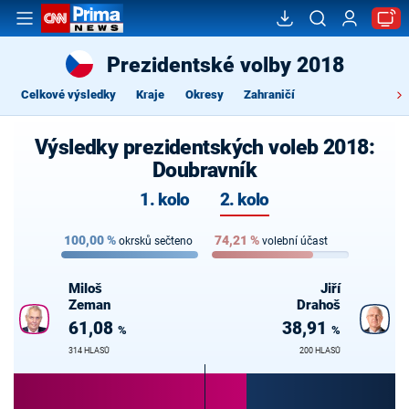
Prezidentské volby 2018
Celkové výsledky
Kraje
Okresy
Zahraničí
Výsledky prezidentských voleb 2018:
Doubravník
1. kolo
2. kolo
100,00
%
74,21
%
okrsků sečteno
volební účast
Miloš
Jiří
Zeman
Drahoš
61,08
38,91
%
%
314 HLASŮ
200 HLASŮ