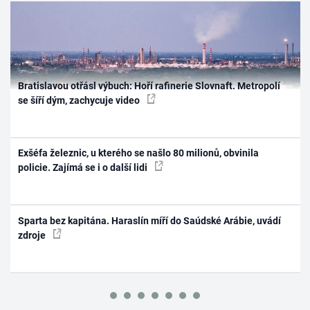
Bratislavou otřásl výbuch: Hoří rafinerie Slovnaft. Metropolí
se šíří dým, zachycuje video
Exšéfa železnic, u kterého se našlo 80 milionů, obvinila
policie. Zajímá se i o další lidi
Sparta bez kapitána. Haraslín míří do Saúdské Arábie, uvádí
zdroje