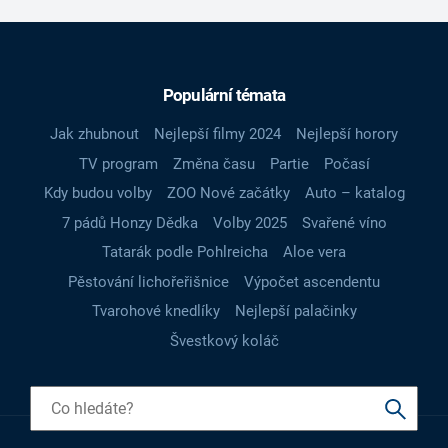
Populární témata
Jak zhubnout
Nejlepší filmy 2024
Nejlepší horory
TV program
Změna času
Partie
Počasí
Kdy budou volby
ZOO Nové začátky
Auto – katalog
7 pádů Honzy Dědka
Volby 2025
Svařené víno
Tatarák podle Pohlreicha
Aloe vera
Pěstování lichořeřišnice
Výpočet ascendentu
Tvarohové knedlíky
Nejlepší palačinky
Švestkový koláč