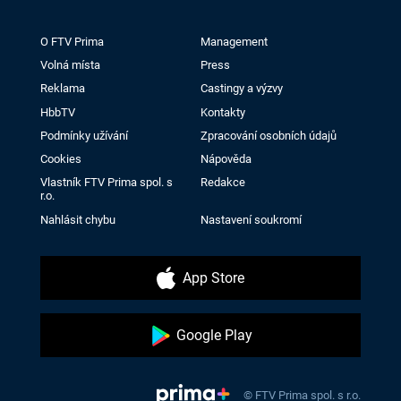
O FTV Prima
Management
Volná místa
Press
Reklama
Castingy a výzvy
HbbTV
Kontakty
Podmínky užívání
Zpracování osobních údajů
Cookies
Nápověda
Vlastník FTV Prima spol. s
Redakce
r.o.
Nahlásit chybu
Nastavení soukromí
App Store
Google Play
© FTV Prima spol. s r.o.