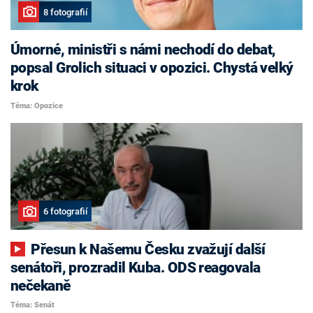
8 fotografií
Úmorné, ministři s námi nechodí do debat,
popsal Grolich situaci v opozici. Chystá velký
krok
Téma: Opozice
6 fotografií
Přesun k Našemu Česku zvažují další
senátoři, prozradil Kuba. ODS reagovala
nečekaně
Téma: Senát