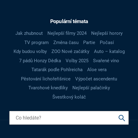
Populární témata
Jak zhubnout
Nejlepší filmy 2024
Nejlepší horory
TV program
Změna času
Partie
Počasí
Kdy budou volby
ZOO Nové začátky
Auto – katalog
7 pádů Honzy Dědka
Volby 2025
Svařené víno
Tatarák podle Pohlreicha
Aloe vera
Pěstování lichořeřišnice
Výpočet ascendentu
Tvarohové knedlíky
Nejlepší palačinky
Švestkový koláč