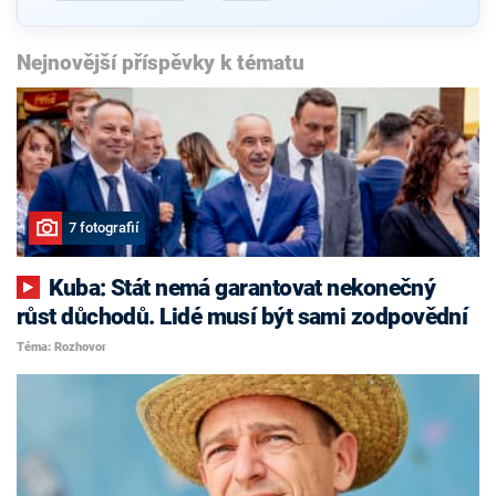
Nejnovější příspěvky k tématu
7 fotografií
Kuba: Stát nemá garantovat nekonečný
růst důchodů. Lidé musí být sami zodpovědní
Téma: Rozhovor