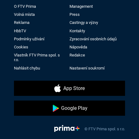
O FTV Prima
Management
Volná místa
Press
Reklama
Castingy a výzvy
HbbTV
Kontakty
Podmínky užívání
Zpracování osobních údajů
Cookies
Nápověda
Vlastník FTV Prima spol. s
Redakce
r.o.
Nahlásit chybu
Nastavení soukromí
App Store
Google Play
© FTV Prima spol. s r.o.