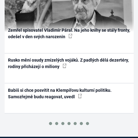
Zemřel spisovatel Vladimír Páral. Na jeho knihy se stály fronty,
odešel v den svých narozenin
Rusko mění osudy zmizelých vojáků. Z padlých dělá dezertéry,
rodiny přicházejí o miliony
Babiš si chce posvítit na Klempířovu kulturní politiku.
Samozřejmě budu reagovat, uvedl