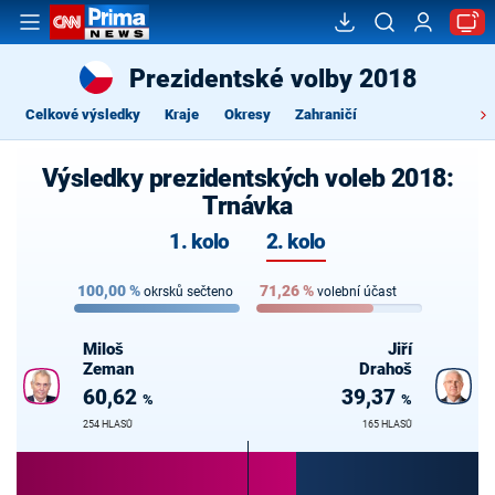
Prezidentské volby 2018
Celkové výsledky
Kraje
Okresy
Zahraničí
Výsledky prezidentských voleb 2018:
Trnávka
1. kolo
2. kolo
100,00
%
71,26
%
okrsků sečteno
volební účast
Miloš
Jiří
Zeman
Drahoš
60,62
39,37
%
%
254 HLASŮ
165 HLASŮ