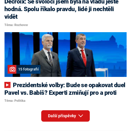
Decroix: Se svoločí jsem byla na vládu ještě
hodná. Spolu říkalo pravdu, lidé ji nechtěli
vidět
Téma: Rozhovor
15 fotografií
Prezidentské volby: Bude se opakovat duel
Pavel vs. Babiš? Experti zmiňují pro a proti
Téma: Politika
Další příspěvky