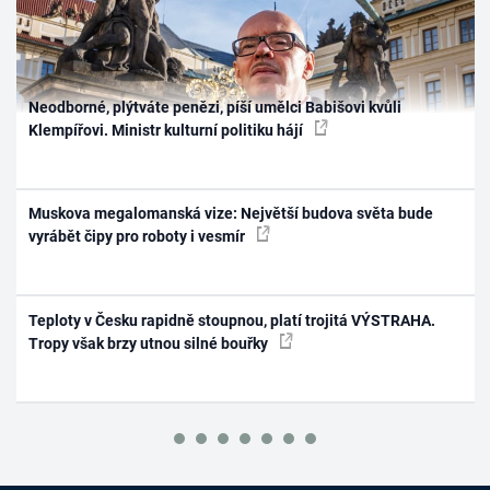
Neodborné, plýtváte penězi, píší umělci Babišovi kvůli
Klempířovi. Ministr kulturní politiku hájí
Muskova megalomanská vize: Největší budova světa bude
vyrábět čipy pro roboty i vesmír
Teploty v Česku rapidně stoupnou, platí trojitá VÝSTRAHA.
Tropy však brzy utnou silné bouřky