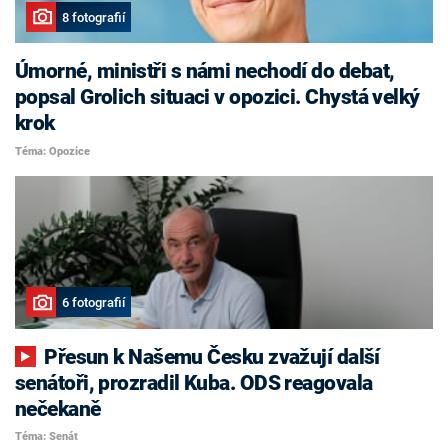
8 fotografií
Úmorné, ministři s námi nechodí do debat,
popsal Grolich situaci v opozici. Chystá velký
krok
Téma: Opozice
6 fotografií
Přesun k Našemu Česku zvažují další
senátoři, prozradil Kuba. ODS reagovala
nečekaně
Téma: Senát