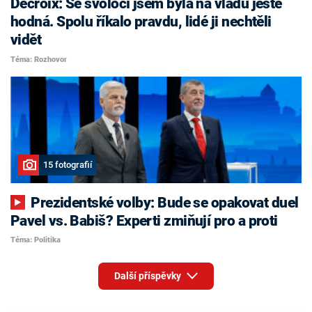
Decroix: Se svoločí jsem byla na vládu ještě
hodná. Spolu říkalo pravdu, lidé ji nechtěli
vidět
Téma: Rozhovor
15 fotografií
Prezidentské volby: Bude se opakovat duel
Pavel vs. Babiš? Experti zmiňují pro a proti
Téma: Politika
Další příspěvky