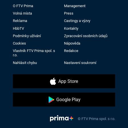
O FTV Prima
Management
Volná místa
Press
Reklama
Castingy a výzvy
HbbTV
Kontakty
Podmínky užívání
Zpracování osobních údajů
Cookies
Nápověda
Vlastník FTV Prima spol. s
Redakce
r.o.
Nahlásit chybu
Nastavení soukromí
App Store
Google Play
© FTV Prima spol. s r.o.