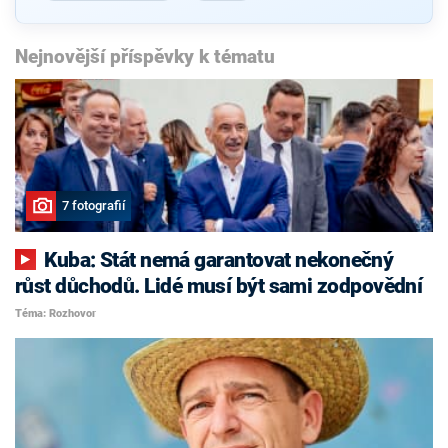
Nejnovější příspěvky k tématu
7 fotografií
Kuba: Stát nemá garantovat nekonečný
růst důchodů. Lidé musí být sami zodpovědní
Téma: Rozhovor