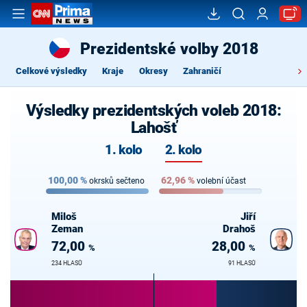
Prezidentské volby 2018
Celkové výsledky
Kraje
Okresy
Zahraničí
Výsledky prezidentských voleb 2018:
Lahošť
1. kolo
2. kolo
100,00
%
62,96
%
okrsků sečteno
volební účast
Miloš
Jiří
Zeman
Drahoš
72,00
28,00
%
%
234 HLASŮ
91 HLASŮ