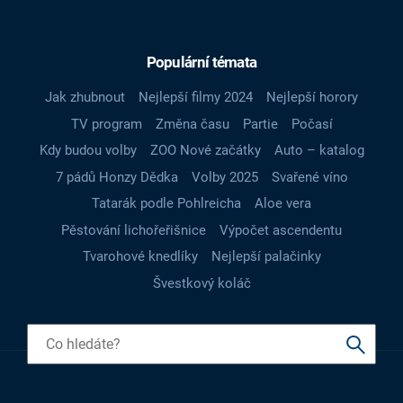
Populární témata
Jak zhubnout
Nejlepší filmy 2024
Nejlepší horory
TV program
Změna času
Partie
Počasí
Kdy budou volby
ZOO Nové začátky
Auto – katalog
7 pádů Honzy Dědka
Volby 2025
Svařené víno
Tatarák podle Pohlreicha
Aloe vera
Pěstování lichořeřišnice
Výpočet ascendentu
Tvarohové knedlíky
Nejlepší palačinky
Švestkový koláč