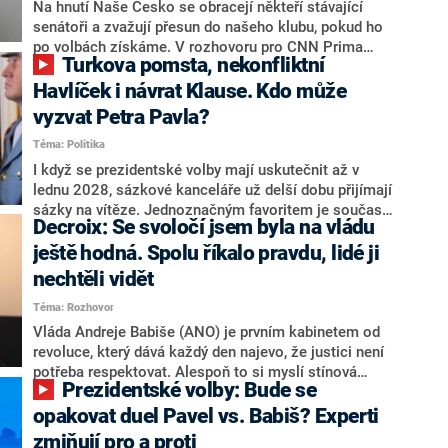
úmorná práce upozorňovat na chyby vlády. Ministři s
Na hnutí Naše Česko se obracejí někteří stávající
námi navíc nechodí do debat. Chceme ale ukazovat
senátoři a zvažují přesun do našeho klubu, pokud ho
svoje témata,“ odpověděl Grolich na dotaz CNN Prima
po volbách získáme. V rozhovoru pro CNN Prima
Turkova pomsta, nekonfliktní
NEWS.
NEWS to řekl zakladatel hnutí a jihočeský hejtman
Martin Kuba. Konkrétní nebyl, ale získat by takto mohl
Havlíček i návrat Klause. Kdo může
například senátora Zdeňka Hrabu, který je dnes
vyzvat Petra Pavla?
součástí klubu ODS a TOP 09. Hraba to na dotaz
Téma: Politika
redakce nevyloučil. Předseda klubu senátorů ODS
Zdeněk Nytra redakci řekl, že počítá s odchodem
I když se prezidentské volby mají uskutečnit až v
některých senátorů z klubu a že Naše Česko není
lednu 2028, sázkové kanceláře už delší dobu přijímají
nepřítel, ale soupeř.
sázky na vítěze. Jednoznačným favoritem je současná
Decroix: Se svoločí jsem byla na vládu
hlava státu Petr Pavel. Daleko za ním pak bookmakeři
zmiňují dva výrazné politiky ANO, tedy premiéra
ještě hodná. Spolu říkalo pravdu, lidé ji
Andreje Babiše a ministra průmyslu Karla Havlíčka.
nechtěli vidět
Oblíbeným tipem samotných sázkařů je poslanec za
Téma: Rozhovor
Motoristy Filip Turek. Politolog Jan Kubáček nicméně
o případné kandidatuře kohokoliv ze zmíněné trojice
Vláda Andreje Babiše (ANO) je prvním kabinetem od
značně pochybuje. Podle něj současná koalice dosud
revoluce, který dává každý den najevo, že justici není
nemá osobu, která by Pavlovi mohla konkurovat.
potřeba respektovat. Alespoň to si myslí stínová
Prezidentské volby: Bude se
ministryně spravedlnosti ODS Eva Decroix. V
rozhovoru pro CNN Prima NEWS si nebrala servítky
opakovat duel Pavel vs. Babiš? Experti
ohledně politického výkonu svého nástupce Jeronýma
zmiňují pro a proti