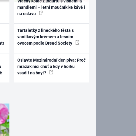
Vláčný koláč z jogurtu s višněmi a
mandlemi – letní moučník ke kávě i
na oslavu
Tartaletky z lineckého těsta s
vanilkovým krémem a lesním
atr
ovocem podle Bread Society
Oslavte Mezinárodní den piva: Proč
o
mrazák ničí chuť a kdy v horku
ně
vsadit na šnyt?