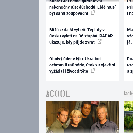
Kuba: Stát nemá garantovat
Pri
nekonečný růst důchodů. Lidé musí
Pri
být sami zodpovědní
i n
Blíží se další výheň: Teploty v
Ma
Česku vyletí na 36 stupňů. RADAR
vž
ukazuje, kdy přijde zvrat
já,
Ohnivý úder v týlu: Ukrajinci
Ro
ochromili rafinérie, útok v Kyjevě si
Pr
vyžádal i život dítěte
a 