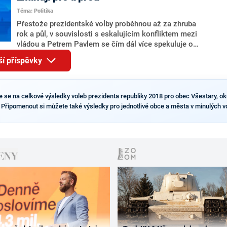
Tejce (za ANO) či vládní zmocněnkyně pro lidská
Téma: Politika
práva Taťány Malé (ANO). Označením „svoloč“ na
adresu vlády prý byla ještě hodná. Decroix se také
Přestože prezidentské volby proběhnou až za zhruba
vrátila k volební porážce koalice Spolu či promluvila o
rok a půl, v souvislosti s eskalujícím konfliktem mezi
hnutí Naše Česko Martina Kuby.
vládou a Petrem Pavlem se čím dál více spekuluje o
tom, koho by do bitvy o Hrad mohla vyslat současná
ší příspěvky
koalice. Někteří političtí komentátoři znovu vytahují
jméno premiéra Andreje Babiše (ANO). Jak moc je
pravděpodobné, že se v prezidentských volbách 2028
bude znovu opakovat souboj z roku 2023?
te se na celkové výsledky voleb prezidenta republiky 2018 pro obec Všestary, o
. Připomenout si můžete také výsledky pro jednotlivé obce a města v minulých v