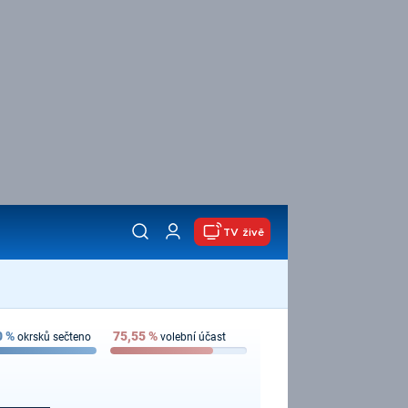
TV živě
0
%
75,55
%
okrsků sečteno
volební účast