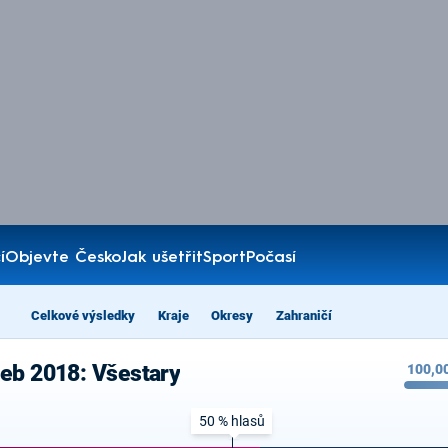
í
Objevte Česko
Jak ušetřit
Sport
Počasí
Celkové výsledky
Kraje
Okresy
Zahraničí
leb 2018: Všestary
100,0
50 % hlasů