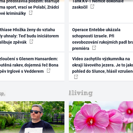
ma představila podzim: startuje
Tank KV-1 Němce dokonale
ma sport, vrací se Polabí, Zrádci
zaskočil
ové kriminálky
thiase Hložka ženy do vztahu
Operace Entebbe ukázala
dy uhnaly: Teď budu iniciátorem
schopnosti Izraele. Při
 slibuje zpěvák
osvobozování rukojmích padl br
premiéra
zloučení s Glenem Hansardem:
Video zachytilo výzkumníka na
outěná rakev, dojemná řeč Bona
okraji lávového jezera. Je to jak
zpěv Irglové s Vedderem
pohled do Slunce, hlásil vzruše