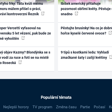
rtyho frky: Táta kvůli mému
Ibišek americký přitahuje
oru málem přišel o práci,
pozornost obřími květy. Pěstuje 
práví kontroverzní Řezník
snadno
per Vercetti vyfasoval na
Pěstujte brusinky! Na co je dobr
vensku 5 let vězení, pak bude ze
hořce kyselé červené ovoce?
mě vyhoštěn
vý objev Kazmy? Blondýnka se s
9 tipů s kostkami ledu: Vyhladí
 vodí za ruce a fotí se na místě
zmačkané šaty i zalijí květiny
ko Rosecká
Populární témata
Nejlepší horory
TV program
Změna času
Partie
Počasí
K