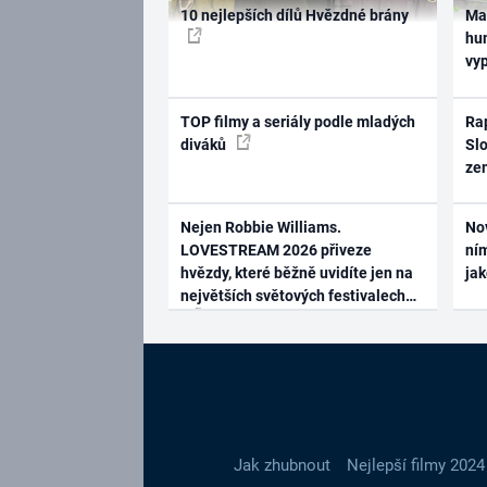
10 nejlepších dílů Hvězdné brány
Ma
hum
vy
TOP filmy a seriály podle mladých
Rap
diváků
Slo
ze
Nejen Robbie Williams.
No
LOVESTREAM 2026 přiveze
ním
hvězdy, které běžně uvidíte jen na
ja
největších světových festivalech
Jak zhubnout
Nejlepší filmy 2024