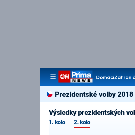
Domácí
Zahranič
Pořady
Prezidentské volby 2018
Výsledky prezidentských vo
1. kolo
2. kolo