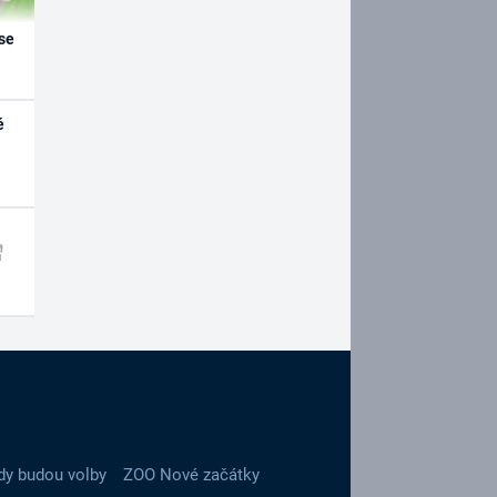
se
é
dy budou volby
ZOO Nové začátky