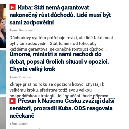
Kuba: Stát nemá garantovat
nekonečný růst důchodů. Lidé musí být
sami zodpovědní
Téma: Rozhovor
Důchodový systém potřebuje revizi, ale lidé také musí
být více zodpovědní. Stát tu není od toho, aby
každému garantoval nekonečně rostoucí důchod.
Úmorné, ministři s námi nechodí do
Chybí tu nový systém a my ho představíme,řekl
hejtman Jihočeského kraje a předseda hnutí Naše
debat, popsal Grolich situaci v opozici.
Česko Martin Kuba v rozhovoru pro CNN Prima NEWS.
Chystá velký krok
V čele státu pak podle něj nemůže být člověk, který by
Téma: Opozice
střetem zájmů omezoval čerpání financí a rozvoj,
dodal. Řešení u Andreje Babiše ale hodnotit nechtěl.
Zkraje příštího roku se opoziční lidovci chystají k
velkému kroku, představí totiž svou velkou
hospodářskou strategii. Její součástí bude příprava na
Přesun k Našemu Česku zvažují další
stárnutí populace, řekl ve středu na setkání s novináři
nový předseda lidovců Jan Grolich. Ten zároveň v
senátoři, prozradil Kuba. ODS reagovala
senátních volbách kandiduje ve Vyškově. Popsal i
nečekaně
aktivitu opozice, o níž vládní strany nebo političtí
Téma: Senát
komentátoři mluví jako o slabé a v defenzivě. „Je to