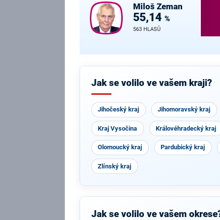
Miloš
Zeman
55,14
%
563 HLASŮ
Jak se volilo ve vašem kraji?
Jihočeský kraj
Jihomoravský kraj
Kraj Vysočina
Královéhradecký kraj
Olomoucký kraj
Pardubický kraj
Zlínský kraj
Jak se volilo ve vašem okrese