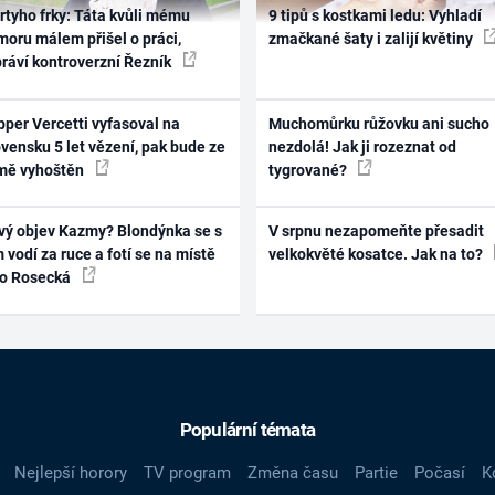
rtyho frky: Táta kvůli mému
9 tipů s kostkami ledu: Vyhladí
oru málem přišel o práci,
zmačkané šaty i zalijí květiny
práví kontroverzní Řezník
per Vercetti vyfasoval na
Muchomůrku růžovku ani sucho
vensku 5 let vězení, pak bude ze
nezdolá! Jak ji rozeznat od
mě vyhoštěn
tygrované?
vý objev Kazmy? Blondýnka se s
V srpnu nezapomeňte přesadit
 vodí za ruce a fotí se na místě
velkokvěté kosatce. Jak na to?
ko Rosecká
Populární témata
Nejlepší horory
TV program
Změna času
Partie
Počasí
K