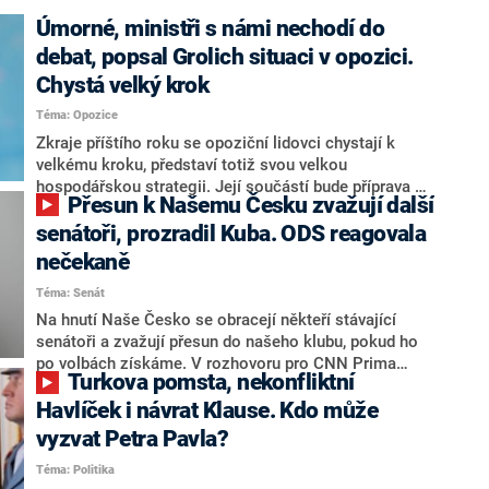
Úmorné, ministři s námi nechodí do
debat, popsal Grolich situaci v opozici.
Chystá velký krok
Téma: Opozice
Zkraje příštího roku se opoziční lidovci chystají k
velkému kroku, představí totiž svou velkou
hospodářskou strategii. Její součástí bude příprava na
Přesun k Našemu Česku zvažují další
stárnutí populace, řekl ve středu na setkání s novináři
nový předseda lidovců Jan Grolich. Ten zároveň v
senátoři, prozradil Kuba. ODS reagovala
senátních volbách kandiduje ve Vyškově. Popsal i
nečekaně
aktivitu opozice, o níž vládní strany nebo političtí
Téma: Senát
komentátoři mluví jako o slabé a v defenzivě. „Je to
úmorná práce upozorňovat na chyby vlády. Ministři s
Na hnutí Naše Česko se obracejí někteří stávající
námi navíc nechodí do debat. Chceme ale ukazovat
senátoři a zvažují přesun do našeho klubu, pokud ho
svoje témata,“ odpověděl Grolich na dotaz CNN Prima
po volbách získáme. V rozhovoru pro CNN Prima
Turkova pomsta, nekonfliktní
NEWS.
NEWS to řekl zakladatel hnutí a jihočeský hejtman
Martin Kuba. Konkrétní nebyl, ale získat by takto mohl
Havlíček i návrat Klause. Kdo může
například senátora Zdeňka Hrabu, který je dnes
vyzvat Petra Pavla?
součástí klubu ODS a TOP 09. Hraba to na dotaz
Téma: Politika
redakce nevyloučil. Předseda klubu senátorů ODS