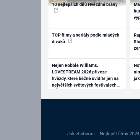
10 nejlepších dílů Hvězdné brány
Ma
hum
vy
TOP filmy a seriály podle mladých
Rap
diváků
Slo
ze
Nejen Robbie Williams.
No
LOVESTREAM 2026 přiveze
ním
hvězdy, které běžně uvidíte jen na
ja
největších světových festivalech
Jak zhubnout
Nejlepší filmy 2024