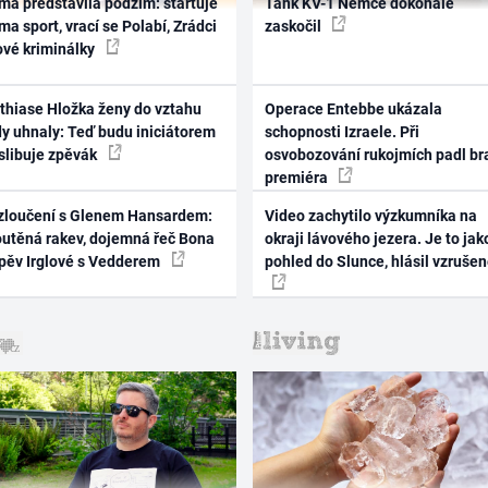
ma představila podzim: startuje
Tank KV-1 Němce dokonale
ma sport, vrací se Polabí, Zrádci
zaskočil
ové kriminálky
thiase Hložka ženy do vztahu
Operace Entebbe ukázala
dy uhnaly: Teď budu iniciátorem
schopnosti Izraele. Při
 slibuje zpěvák
osvobozování rukojmích padl br
premiéra
zloučení s Glenem Hansardem:
Video zachytilo výzkumníka na
outěná rakev, dojemná řeč Bona
okraji lávového jezera. Je to jak
zpěv Irglové s Vedderem
pohled do Slunce, hlásil vzruše