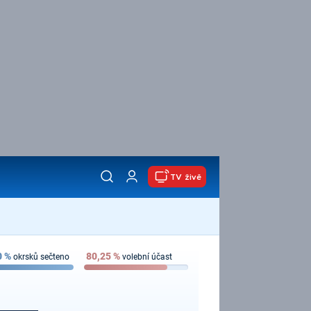
TV živě
0
%
80,25
%
okrsků sečteno
volební účast