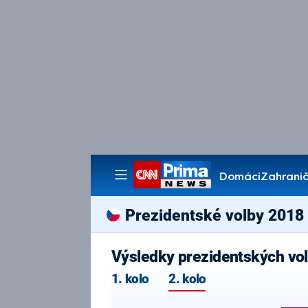
Domácí
Zahranič
Pořady
Prezidentské volby 2018
Výsledky prezidentských vo
1. kolo
2. kolo