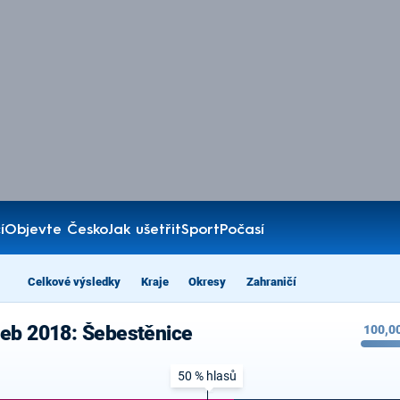
í
Objevte Česko
Jak ušetřit
Sport
Počasí
Celkové výsledky
Kraje
Okresy
Zahraničí
leb 2018: Šebestěnice
100,0
50 % hlasů