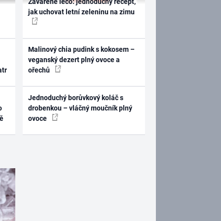
Zavařené lečo: jednoduchý recept,
jak uchovat letní zeleninu na zimu
Malinový chia pudink s kokosem –
veganský dezert plný ovoce a
atr
ořechů
Jednoduchý borůvkový koláč s
o
drobenkou – vláčný moučník plný
ně
ovoce