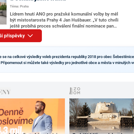
pravděpodobné, že se v prezidentských volbách 2028
Téma: Praha
bude znovu opakovat souboj z roku 2023?
Lídrem hnutí ANO pro pražské komunální volby by měl
být místostarosta Prahy 4 Jan Hušbauer. „V tuto chvíli
ještě probíhá proces schválení finální nominace pana
Jana Hušbauera Výborem hnutí ANO,“ uvedl pro
ší příspěvky
redakci místopředseda pražského ANO Martin
Benkovič. O Hušbauerovi se spekulovalo jako o
náhradníkovi v čele pražské kandidátky poté, co
rezignoval po sérii nejasností v majetkových
te se na celkové výsledky voleb prezidenta republiky 2018 pro obec Šebestěnice
přiznáních a pořizování bytů Ondřej Prokop. Zároveň
. Připomenout si můžete také výsledky pro jednotlivé obce a města v minulých v
ale stále není jasné, kdo bude za ANO kandidovat ve
dvou ze tří pražských obvodů do horní komory
parlamentu. ANO má v Praze dlouhodobě horší
výsledky než ve zbytku republiky.