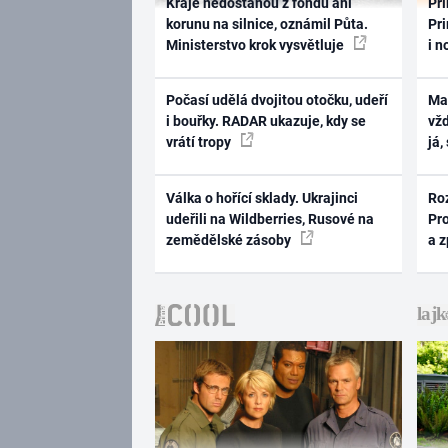
Kraje nedostanou z fondu ani
Pri
korunu na silnice, oznámil Půta.
Pri
Ministerstvo krok vysvětluje
i n
Počasí udělá dvojitou otočku, udeří
Ma
i bouřky. RADAR ukazuje, kdy se
vž
vrátí tropy
já,
Válka o hořící sklady. Ukrajinci
Ro
udeřili na Wildberries, Rusové na
Pr
zemědělské zásoby
a 