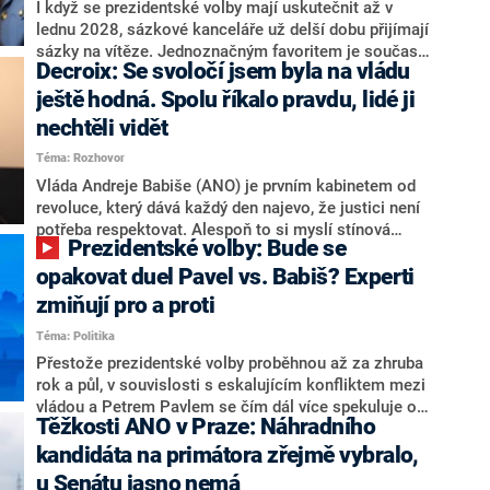
Zdeněk Nytra redakci řekl, že počítá s odchodem
I když se prezidentské volby mají uskutečnit až v
některých senátorů z klubu a že Naše Česko není
lednu 2028, sázkové kanceláře už delší dobu přijímají
nepřítel, ale soupeř.
sázky na vítěze. Jednoznačným favoritem je současná
Decroix: Se svoločí jsem byla na vládu
hlava státu Petr Pavel. Daleko za ním pak bookmakeři
zmiňují dva výrazné politiky ANO, tedy premiéra
ještě hodná. Spolu říkalo pravdu, lidé ji
Andreje Babiše a ministra průmyslu Karla Havlíčka.
nechtěli vidět
Oblíbeným tipem samotných sázkařů je poslanec za
Téma: Rozhovor
Motoristy Filip Turek. Politolog Jan Kubáček nicméně
o případné kandidatuře kohokoliv ze zmíněné trojice
Vláda Andreje Babiše (ANO) je prvním kabinetem od
značně pochybuje. Podle něj současná koalice dosud
revoluce, který dává každý den najevo, že justici není
nemá osobu, která by Pavlovi mohla konkurovat.
potřeba respektovat. Alespoň to si myslí stínová
Prezidentské volby: Bude se
ministryně spravedlnosti ODS Eva Decroix. V
rozhovoru pro CNN Prima NEWS si nebrala servítky
opakovat duel Pavel vs. Babiš? Experti
ohledně politického výkonu svého nástupce Jeronýma
zmiňují pro a proti
Tejce (za ANO) či vládní zmocněnkyně pro lidská
Téma: Politika
práva Taťány Malé (ANO). Označením „svoloč“ na
adresu vlády prý byla ještě hodná. Decroix se také
Přestože prezidentské volby proběhnou až za zhruba
vrátila k volební porážce koalice Spolu či promluvila o
rok a půl, v souvislosti s eskalujícím konfliktem mezi
hnutí Naše Česko Martina Kuby.
vládou a Petrem Pavlem se čím dál více spekuluje o
Těžkosti ANO v Praze: Náhradního
tom, koho by do bitvy o Hrad mohla vyslat současná
koalice. Někteří političtí komentátoři znovu vytahují
kandidáta na primátora zřejmě vybralo,
jméno premiéra Andreje Babiše (ANO). Jak moc je
u Senátu jasno nemá