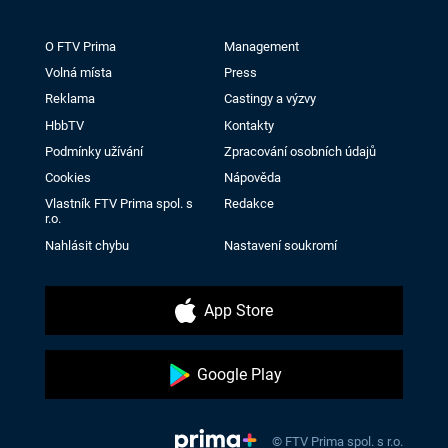
O FTV Prima
Management
Volná místa
Press
Reklama
Castingy a výzvy
HbbTV
Kontakty
Podmínky užívání
Zpracování osobních údajů
Cookies
Nápověda
Vlastník FTV Prima spol. s
Redakce
r.o.
Nahlásit chybu
Nastavení soukromí
App Store
Google Play
© FTV Prima spol. s r.o.