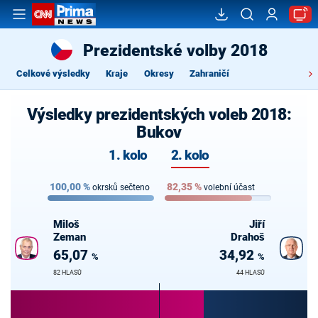
Prezidentské volby 2018
Celkové výsledky
Kraje
Okresy
Zahraničí
Výsledky prezidentských voleb 2018:
Bukov
1. kolo
2. kolo
100,00
%
82,35
%
okrsků sečteno
volební účast
Miloš
Jiří
Zeman
Drahoš
65,07
34,92
%
%
82 HLASŮ
44 HLASŮ