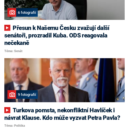
6 fotografií
Přesun k Našemu Česku zvažují další
senátoři, prozradil Kuba. ODS reagovala
nečekaně
Téma: Senát
9 fotografií
Turkova pomsta, nekonfliktní Havlíček i
návrat Klause. Kdo může vyzvat Petra Pavla?
Téma: Politika