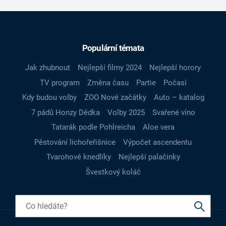
Populární témata
Jak zhubnout
Nejlepší filmy 2024
Nejlepší horory
TV program
Změna času
Partie
Počasí
Kdy budou volby
ZOO Nové začátky
Auto – katalog
7 pádů Honzy Dědka
Volby 2025
Svařené víno
Tatarák podle Pohlreicha
Aloe vera
Pěstování lichořeřišnice
Výpočet ascendentu
Tvarohové knedlíky
Nejlepší palačinky
Švestkový koláč