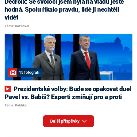
Decroix: Se svoločí jsem byla na vládu ještě
hodná. Spolu říkalo pravdu, lidé ji nechtěli
vidět
Téma: Rozhovor
15 fotografií
Prezidentské volby: Bude se opakovat duel
Pavel vs. Babiš? Experti zmiňují pro a proti
Téma: Politika
Další příspěvky