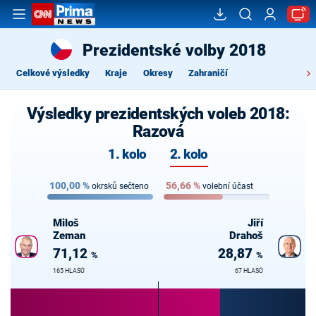
Prezidentské volby 2018
Celkové výsledky
Kraje
Okresy
Zahraničí
Výsledky prezidentských voleb 2018:
Razová
1. kolo
2. kolo
100,00
%
56,66
%
okrsků sečteno
volební účast
Miloš
Jiří
Zeman
Drahoš
71,12
28,87
%
%
165 HLASŮ
67 HLASŮ