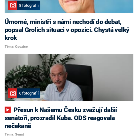
8 fotografií
Úmorné, ministři s námi nechodí do debat,
popsal Grolich situaci v opozici. Chystá velký
krok
Téma: Opozice
6 fotografií
Přesun k Našemu Česku zvažují další
senátoři, prozradil Kuba. ODS reagovala
nečekaně
Téma: Senát