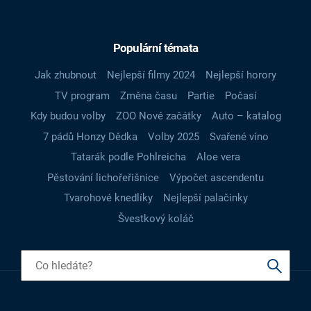
Populární témata
Jak zhubnout
Nejlepší filmy 2024
Nejlepší horory
TV program
Změna času
Partie
Počasí
Kdy budou volby
ZOO Nové začátky
Auto – katalog
7 pádů Honzy Dědka
Volby 2025
Svařené víno
Tatarák podle Pohlreicha
Aloe vera
Pěstování lichořeřišnice
Výpočet ascendentu
Tvarohové knedlíky
Nejlepší palačinky
Švestkový koláč