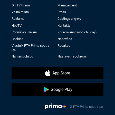
O FTV Prima
Management
Volná místa
Press
Reklama
Castingy a výzvy
HbbTV
Kontakty
Podmínky užívání
Zpracování osobních údajů
Cookies
Nápověda
Vlastník FTV Prima spol. s
Redakce
r.o.
Nahlásit chybu
Nastavení soukromí
App Store
Google Play
© FTV Prima spol. s r.o.