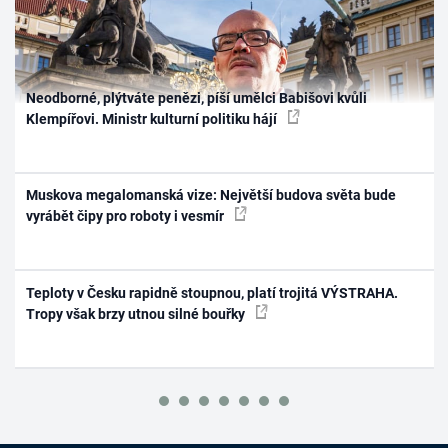
Neodborné, plýtváte penězi, píší umělci Babišovi kvůli
Klempířovi. Ministr kulturní politiku hájí
Muskova megalomanská vize: Největší budova světa bude
vyrábět čipy pro roboty i vesmír
Teploty v Česku rapidně stoupnou, platí trojitá VÝSTRAHA.
Tropy však brzy utnou silné bouřky