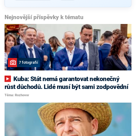
Nejnovější příspěvky k tématu
7 fotografií
Kuba: Stát nemá garantovat nekonečný
růst důchodů. Lidé musí být sami zodpovědní
Téma: Rozhovor