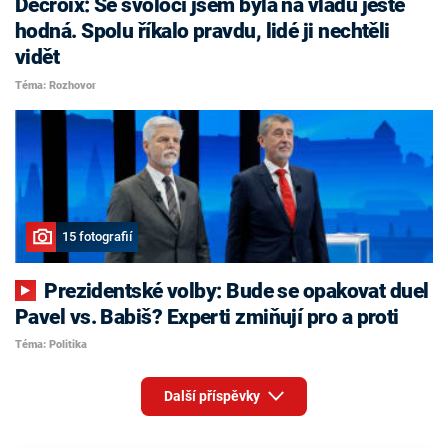
Decroix: Se svoločí jsem byla na vládu ještě
hodná. Spolu říkalo pravdu, lidé ji nechtěli
vidět
Téma: Rozhovor
15 fotografií
Prezidentské volby: Bude se opakovat duel
Pavel vs. Babiš? Experti zmiňují pro a proti
Téma: Politika
Další příspěvky