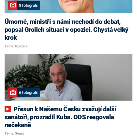
8 fotografií
Úmorné, ministři s námi nechodí do debat,
popsal Grolich situaci v opozici. Chystá velký
krok
Téma: Opozice
6 fotografií
Přesun k Našemu Česku zvažují další
senátoři, prozradil Kuba. ODS reagovala
nečekaně
Téma: Senát