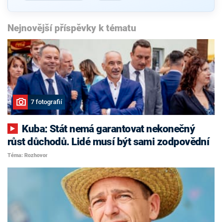
Nejnovější příspěvky k tématu
7 fotografií
Kuba: Stát nemá garantovat nekonečný
růst důchodů. Lidé musí být sami zodpovědní
Téma: Rozhovor