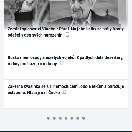
Zemřel spisovatel Vladimír Páral. Na jeho knihy se stály fronty,
odešel v den svých narozenin
Rusko mění osudy zmizelých vojáků. Z padlých dělá dezertéry,
rodiny přicházejí o miliony
Zákeřná kvasinka se šíří nemocnicemi, odolá lékům a ohrožuje
oslabené. Hlásí ji už i Česko