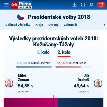
Prezidentské volby 2018
Celkové výsledky
Kraje
Okresy
Zahraničí
Výsledky prezidentských voleb 2018:
Kožušany-Tážaly
1. kolo
2. kolo
100,00
%
72,16
%
okrsků sečteno
volební účast
Miloš
Jiří
Zeman
Drahoš
54,35
45,64
%
%
262 HLASŮ
220 HLASŮ