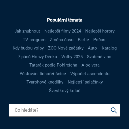
Populární témata
Jak zhubnout
Nejlepší filmy 2024
Nejlepší horory
TV program
Změna času
Partie
Počasí
Kdy budou volby
ZOO Nové začátky
Auto – katalog
7 pádů Honzy Dědka
Volby 2025
Svařené víno
Tatarák podle Pohlreicha
Aloe vera
Pěstování lichořeřišnice
Výpočet ascendentu
Tvarohové knedlíky
Nejlepší palačinky
Švestkový koláč