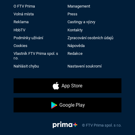
O FTV Prima
Management
Volná místa
Press
Reklama
Castingy a výzvy
HbbTV
Kontakty
Podmínky užívání
Zpracování osobních údajů
Cookies
Nápověda
Vlastník FTV Prima spol. s
Redakce
r.o.
Nahlásit chybu
Nastavení soukromí
App Store
Google Play
© FTV Prima spol. s r.o.