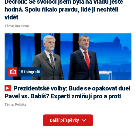
Decroix: Se svoločí jsem byla na vládu ještě
hodná. Spolu říkalo pravdu, lidé ji nechtěli
vidět
Téma: Rozhovor
15 fotografií
Prezidentské volby: Bude se opakovat duel
Pavel vs. Babiš? Experti zmiňují pro a proti
Téma: Politika
Další příspěvky