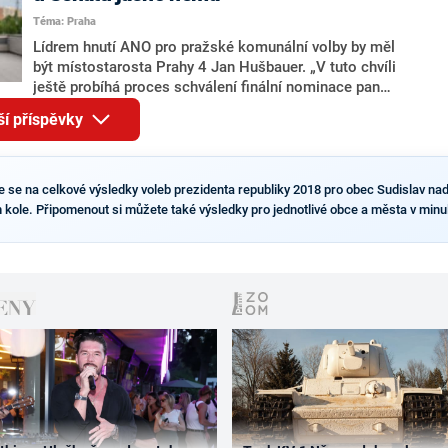
pravděpodobné, že se v prezidentských volbách 2028
Téma: Praha
bude znovu opakovat souboj z roku 2023?
Lídrem hnutí ANO pro pražské komunální volby by měl
být místostarosta Prahy 4 Jan Hušbauer. „V tuto chvíli
ještě probíhá proces schválení finální nominace pana
Jana Hušbauera Výborem hnutí ANO,“ uvedl pro
ší příspěvky
redakci místopředseda pražského ANO Martin
Benkovič. O Hušbauerovi se spekulovalo jako o
náhradníkovi v čele pražské kandidátky poté, co
rezignoval po sérii nejasností v majetkových
e se na celkové výsledky voleb prezidenta republiky 2018 pro obec Sudislav nad O
přiznáních a pořizování bytů Ondřej Prokop. Zároveň
m kole. Připomenout si můžete také výsledky pro jednotlivé obce a města v minu
ale stále není jasné, kdo bude za ANO kandidovat ve
dvou ze tří pražských obvodů do horní komory
parlamentu. ANO má v Praze dlouhodobě horší
výsledky než ve zbytku republiky.