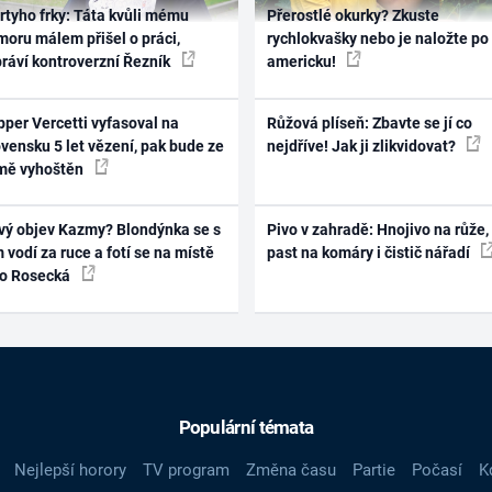
rtyho frky: Táta kvůli mému
Přerostlé okurky? Zkuste
oru málem přišel o práci,
rychlokvašky nebo je naložte po
práví kontroverzní Řezník
americku!
per Vercetti vyfasoval na
Růžová plíseň: Zbavte se jí co
vensku 5 let vězení, pak bude ze
nejdříve! Jak ji zlikvidovat?
mě vyhoštěn
vý objev Kazmy? Blondýnka se s
Pivo v zahradě: Hnojivo na růže,
 vodí za ruce a fotí se na místě
past na komáry i čistič nářadí
ko Rosecká
Populární témata
Nejlepší horory
TV program
Změna času
Partie
Počasí
K