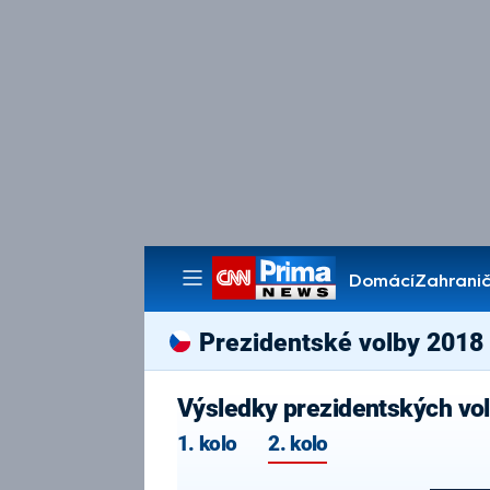
Domácí
Zahranič
Pořady
Prezidentské volby 2018
Výsledky prezidentských vole
1. kolo
2. kolo