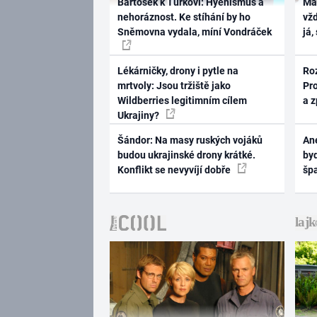
Bartošek k Turkovi: Hyenismus a
Ma
nehoráznost. Ke stíhání by ho
vž
Sněmovna vydala, míní Vondráček
já,
Lékárničky, drony i pytle na
Ro
mrtvoly: Jsou tržiště jako
Pr
Wildberries legitimním cílem
a 
Ukrajiny?
Šándor: Na masy ruských vojáků
Ane
budou ukrajinské drony krátké.
byd
Konflikt se nevyvíjí dobře
šp