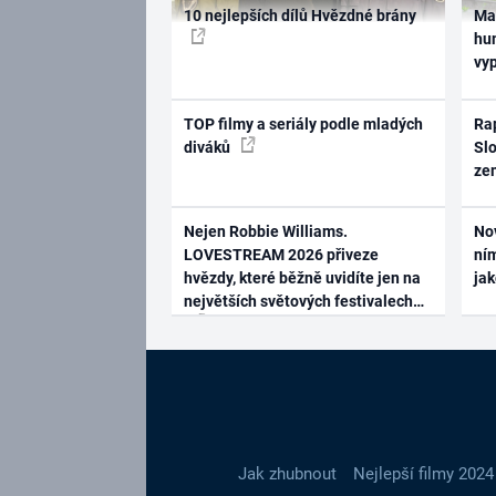
10 nejlepších dílů Hvězdné brány
Ma
hum
vy
TOP filmy a seriály podle mladých
Rap
diváků
Slo
ze
Nejen Robbie Williams.
No
LOVESTREAM 2026 přiveze
ním
hvězdy, které běžně uvidíte jen na
ja
největších světových festivalech
Jak zhubnout
Nejlepší filmy 2024