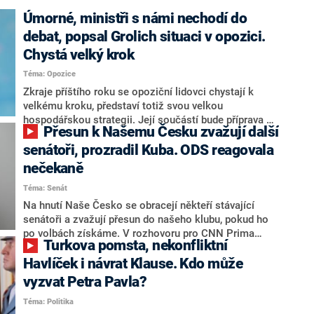
Úmorné, ministři s námi nechodí do
debat, popsal Grolich situaci v opozici.
Chystá velký krok
Téma: Opozice
Zkraje příštího roku se opoziční lidovci chystají k
velkému kroku, představí totiž svou velkou
hospodářskou strategii. Její součástí bude příprava na
Přesun k Našemu Česku zvažují další
stárnutí populace, řekl ve středu na setkání s novináři
nový předseda lidovců Jan Grolich. Ten zároveň v
senátoři, prozradil Kuba. ODS reagovala
senátních volbách kandiduje ve Vyškově. Popsal i
nečekaně
aktivitu opozice, o níž vládní strany nebo političtí
Téma: Senát
komentátoři mluví jako o slabé a v defenzivě. „Je to
úmorná práce upozorňovat na chyby vlády. Ministři s
Na hnutí Naše Česko se obracejí někteří stávající
námi navíc nechodí do debat. Chceme ale ukazovat
senátoři a zvažují přesun do našeho klubu, pokud ho
svoje témata,“ odpověděl Grolich na dotaz CNN Prima
po volbách získáme. V rozhovoru pro CNN Prima
Turkova pomsta, nekonfliktní
NEWS.
NEWS to řekl zakladatel hnutí a jihočeský hejtman
Martin Kuba. Konkrétní nebyl, ale získat by takto mohl
Havlíček i návrat Klause. Kdo může
například senátora Zdeňka Hrabu, který je dnes
vyzvat Petra Pavla?
součástí klubu ODS a TOP 09. Hraba to na dotaz
Téma: Politika
redakce nevyloučil. Předseda klubu senátorů ODS