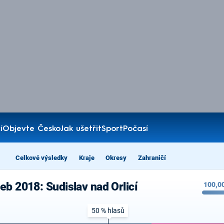
í
Objevte Česko
Jak ušetřit
Sport
Počasí
Celkové výsledky
Kraje
Okresy
Zahraničí
b 2018: Sudislav nad Orlicí
100,0
50 % hlasů