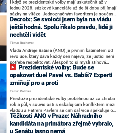
Zdeněk Nytra redakci řekl, že počítá s odchodem
I když se prezidentské volby mají uskutečnit až v
některých senátorů z klubu a že Naše Česko není
lednu 2028, sázkové kanceláře už delší dobu přijímají
nepřítel, ale soupeř.
sázky na vítěze. Jednoznačným favoritem je současná
Decroix: Se svoločí jsem byla na vládu
hlava státu Petr Pavel. Daleko za ním pak bookmakeři
zmiňují dva výrazné politiky ANO, tedy premiéra
ještě hodná. Spolu říkalo pravdu, lidé ji
Andreje Babiše a ministra průmyslu Karla Havlíčka.
nechtěli vidět
Oblíbeným tipem samotných sázkařů je poslanec za
Téma: Rozhovor
Motoristy Filip Turek. Politolog Jan Kubáček nicméně
o případné kandidatuře kohokoliv ze zmíněné trojice
Vláda Andreje Babiše (ANO) je prvním kabinetem od
značně pochybuje. Podle něj současná koalice dosud
revoluce, který dává každý den najevo, že justici není
nemá osobu, která by Pavlovi mohla konkurovat.
potřeba respektovat. Alespoň to si myslí stínová
Prezidentské volby: Bude se
ministryně spravedlnosti ODS Eva Decroix. V
rozhovoru pro CNN Prima NEWS si nebrala servítky
opakovat duel Pavel vs. Babiš? Experti
ohledně politického výkonu svého nástupce Jeronýma
zmiňují pro a proti
Tejce (za ANO) či vládní zmocněnkyně pro lidská
Téma: Politika
práva Taťány Malé (ANO). Označením „svoloč“ na
adresu vlády prý byla ještě hodná. Decroix se také
Přestože prezidentské volby proběhnou až za zhruba
vrátila k volební porážce koalice Spolu či promluvila o
rok a půl, v souvislosti s eskalujícím konfliktem mezi
hnutí Naše Česko Martina Kuby.
vládou a Petrem Pavlem se čím dál více spekuluje o
Těžkosti ANO v Praze: Náhradního
tom, koho by do bitvy o Hrad mohla vyslat současná
koalice. Někteří političtí komentátoři znovu vytahují
kandidáta na primátora zřejmě vybralo,
jméno premiéra Andreje Babiše (ANO). Jak moc je
u Senátu jasno nemá