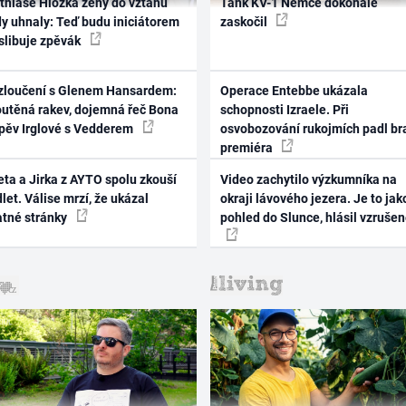
thiase Hložka ženy do vztahu
Tank KV-1 Němce dokonale
dy uhnaly: Teď budu iniciátorem
zaskočil
 slibuje zpěvák
zloučení s Glenem Hansardem:
Operace Entebbe ukázala
outěná rakev, dojemná řeč Bona
schopnosti Izraele. Při
zpěv Irglové s Vedderem
osvobozování rukojmích padl br
premiéra
ta a Jirka z AYTO spolu zkouší
Video zachytilo výzkumníka na
let. Válise mrzí, že ukázal
okraji lávového jezera. Je to jak
atné stránky
pohled do Slunce, hlásil vzruše