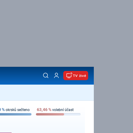
TV živě
0
%
63,46
%
okrsků sečteno
volební účast