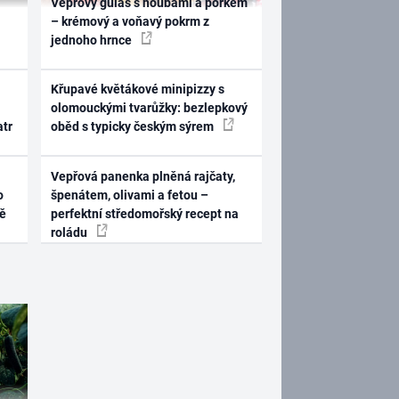
Vepřový guláš s houbami a pórkem
– krémový a voňavý pokrm z
jednoho hrnce
Křupavé květákové minipizzy s
olomouckými tvarůžky: bezlepkový
atr
oběd s typicky českým sýrem
Vepřová panenka plněná rajčaty,
o
špenátem, olivami a fetou –
ně
perfektní středomořský recept na
roládu