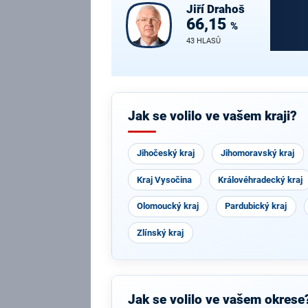
Jiří
Drahoš
66,15
%
43 HLASŮ
Jak se volilo ve vašem kraji?
Jihočeský kraj
Jihomoravský kraj
Kraj Vysočina
Královéhradecký kraj
Olomoucký kraj
Pardubický kraj
Zlínský kraj
Jak se volilo ve vašem okrese