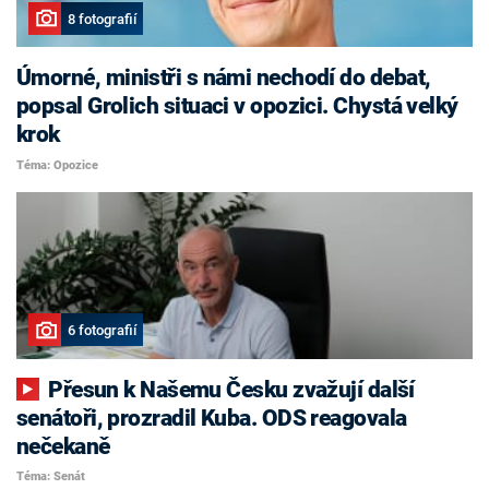
8 fotografií
Úmorné, ministři s námi nechodí do debat,
popsal Grolich situaci v opozici. Chystá velký
krok
Téma: Opozice
6 fotografií
Přesun k Našemu Česku zvažují další
senátoři, prozradil Kuba. ODS reagovala
nečekaně
Téma: Senát