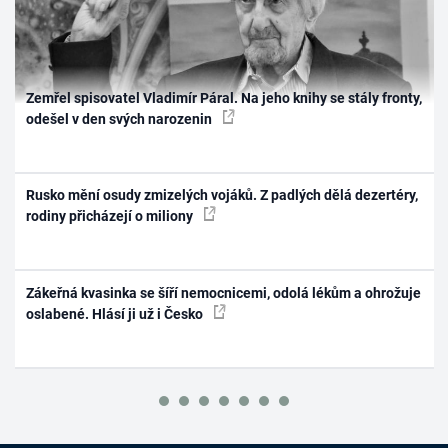
Zemřel spisovatel Vladimír Páral. Na jeho knihy se stály fronty,
odešel v den svých narozenin
Rusko mění osudy zmizelých vojáků. Z padlých dělá dezertéry,
rodiny přicházejí o miliony
Zákeřná kvasinka se šíří nemocnicemi, odolá lékům a ohrožuje
oslabené. Hlásí ji už i Česko