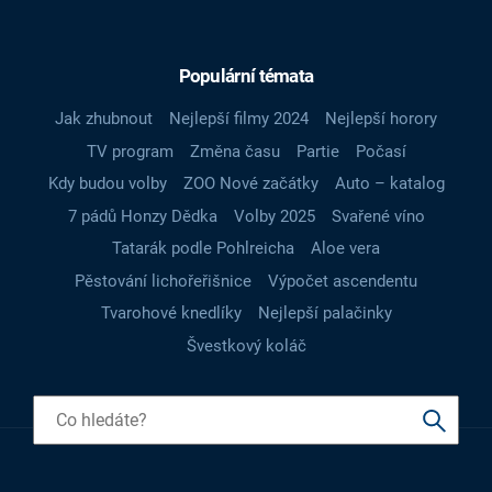
Populární témata
Jak zhubnout
Nejlepší filmy 2024
Nejlepší horory
TV program
Změna času
Partie
Počasí
Kdy budou volby
ZOO Nové začátky
Auto – katalog
7 pádů Honzy Dědka
Volby 2025
Svařené víno
Tatarák podle Pohlreicha
Aloe vera
Pěstování lichořeřišnice
Výpočet ascendentu
Tvarohové knedlíky
Nejlepší palačinky
Švestkový koláč