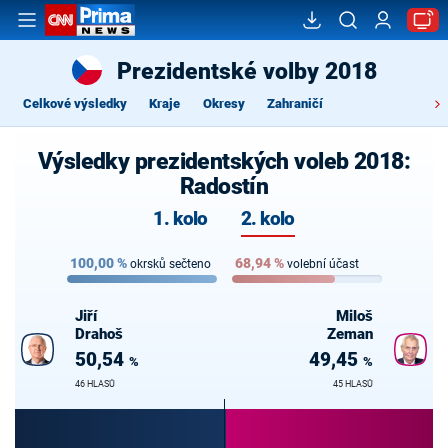
Prezidentské volby 2018
Celkové výsledky
Kraje
Okresy
Zahraničí
Výsledky prezidentských voleb 2018:
Radostín
1. kolo
2. kolo
100,00
%
68,94
%
okrsků sečteno
volební účast
Jiří
Miloš
Drahoš
Zeman
50,54
49,45
%
%
46 HLASŮ
45 HLASŮ