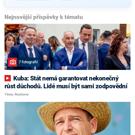
Nejnovější příspěvky k tématu
7 fotografií
Kuba: Stát nemá garantovat nekonečný
růst důchodů. Lidé musí být sami zodpovědní
Téma: Rozhovor