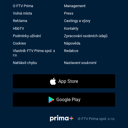
O FTV Prima
Management
Volná místa
Press
Reklama
Castingy a výzvy
HbbTV
Kontakty
Podmínky užívání
Zpracování osobních údajů
Cookies
Nápověda
Vlastník FTV Prima spol. s
Redakce
r.o.
Nahlásit chybu
Nastavení soukromí
App Store
Google Play
© FTV Prima spol. s r.o.