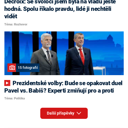
Decroix: Se svoločí jsem byla na vládu ještě
hodná. Spolu říkalo pravdu, lidé ji nechtěli
vidět
Téma: Rozhovor
15 fotografií
Prezidentské volby: Bude se opakovat duel
Pavel vs. Babiš? Experti zmiňují pro a proti
Téma: Politika
Další příspěvky