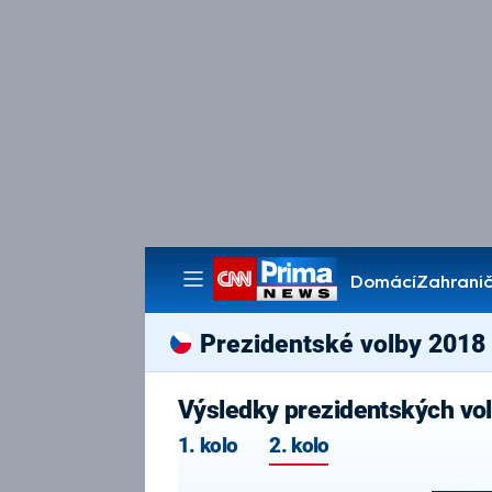
Domácí
Zahranič
Pořady
Prezidentské volby 2018
Výsledky prezidentských vo
1. kolo
2. kolo