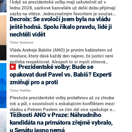
Zdeněk Nytra redakci řekl, že počítá s odchodem
I když se prezidentské volby mají uskutečnit až v
některých senátorů z klubu a že Naše Česko není
lednu 2028, sázkové kanceláře už delší dobu přijímají
nepřítel, ale soupeř.
sázky na vítěze. Jednoznačným favoritem je současná
Decroix: Se svoločí jsem byla na vládu
hlava státu Petr Pavel. Daleko za ním pak bookmakeři
zmiňují dva výrazné politiky ANO, tedy premiéra
ještě hodná. Spolu říkalo pravdu, lidé ji
Andreje Babiše a ministra průmyslu Karla Havlíčka.
nechtěli vidět
Oblíbeným tipem samotných sázkařů je poslanec za
Téma: Rozhovor
Motoristy Filip Turek. Politolog Jan Kubáček nicméně
o případné kandidatuře kohokoliv ze zmíněné trojice
Vláda Andreje Babiše (ANO) je prvním kabinetem od
značně pochybuje. Podle něj současná koalice dosud
revoluce, který dává každý den najevo, že justici není
nemá osobu, která by Pavlovi mohla konkurovat.
potřeba respektovat. Alespoň to si myslí stínová
Prezidentské volby: Bude se
ministryně spravedlnosti ODS Eva Decroix. V
rozhovoru pro CNN Prima NEWS si nebrala servítky
opakovat duel Pavel vs. Babiš? Experti
ohledně politického výkonu svého nástupce Jeronýma
zmiňují pro a proti
Tejce (za ANO) či vládní zmocněnkyně pro lidská
Téma: Politika
práva Taťány Malé (ANO). Označením „svoloč“ na
adresu vlády prý byla ještě hodná. Decroix se také
Přestože prezidentské volby proběhnou až za zhruba
vrátila k volební porážce koalice Spolu či promluvila o
rok a půl, v souvislosti s eskalujícím konfliktem mezi
hnutí Naše Česko Martina Kuby.
vládou a Petrem Pavlem se čím dál více spekuluje o
Těžkosti ANO v Praze: Náhradního
tom, koho by do bitvy o Hrad mohla vyslat současná
koalice. Někteří političtí komentátoři znovu vytahují
kandidáta na primátora zřejmě vybralo,
jméno premiéra Andreje Babiše (ANO). Jak moc je
u Senátu jasno nemá