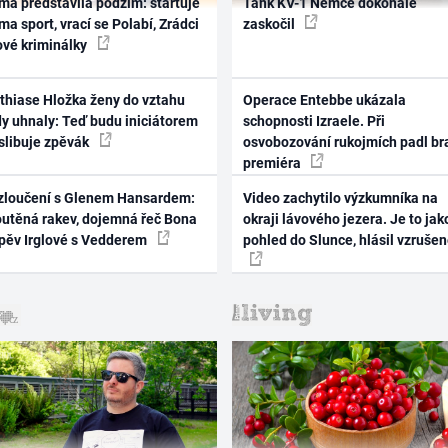
ma představila podzim: startuje
Tank KV-1 Němce dokonale
ma sport, vrací se Polabí, Zrádci
zaskočil
ové kriminálky
thiase Hložka ženy do vztahu
Operace Entebbe ukázala
dy uhnaly: Teď budu iniciátorem
schopnosti Izraele. Při
 slibuje zpěvák
osvobozování rukojmích padl br
premiéra
zloučení s Glenem Hansardem:
Video zachytilo výzkumníka na
outěná rakev, dojemná řeč Bona
okraji lávového jezera. Je to jak
zpěv Irglové s Vedderem
pohled do Slunce, hlásil vzruše