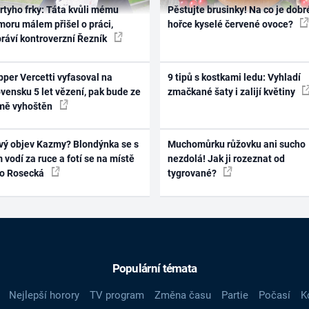
rtyho frky: Táta kvůli mému
Pěstujte brusinky! Na co je dobr
oru málem přišel o práci,
hořce kyselé červené ovoce?
práví kontroverzní Řezník
per Vercetti vyfasoval na
9 tipů s kostkami ledu: Vyhladí
vensku 5 let vězení, pak bude ze
zmačkané šaty i zalijí květiny
mě vyhoštěn
vý objev Kazmy? Blondýnka se s
Muchomůrku růžovku ani sucho
 vodí za ruce a fotí se na místě
nezdolá! Jak ji rozeznat od
ko Rosecká
tygrované?
Populární témata
Nejlepší horory
TV program
Změna času
Partie
Počasí
K