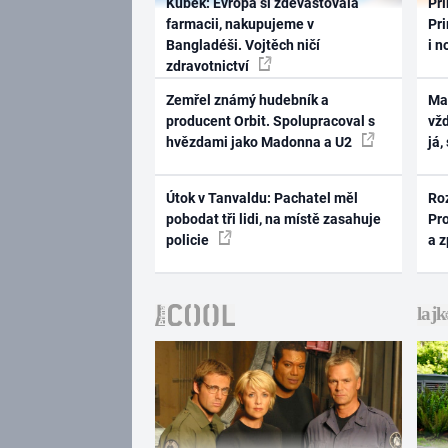
Kubek: Evropa si zdevastovala
Pri
farmacii, nakupujeme v
Pri
Bangladéši. Vojtěch ničí
i n
zdravotnictví
Zemřel známý hudebník a
Ma
producent Orbit. Spolupracoval s
vž
hvězdami jako Madonna a U2
já,
Útok v Tanvaldu: Pachatel měl
Ro
pobodat tři lidi, na místě zasahuje
Pr
policie
a 