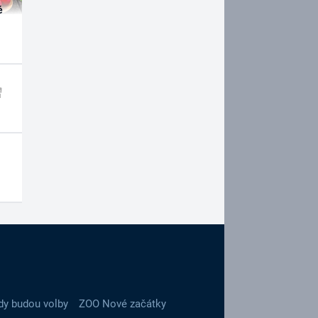
é
dy budou volby
ZOO Nové začátky