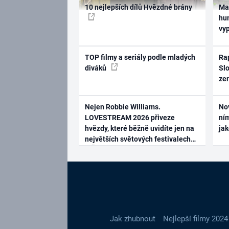
10 nejlepších dílů Hvězdné brány
Ma
hum
vy
TOP filmy a seriály podle mladých
Rap
diváků
Slo
ze
Nejen Robbie Williams.
No
LOVESTREAM 2026 přiveze
ním
hvězdy, které běžně uvidíte jen na
ja
největších světových festivalech
Jak zhubnout
Nejlepší filmy 2024