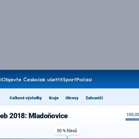
í
Objevte Česko
Jak ušetřit
Sport
Počasí
Celkové výsledky
Kraje
Okresy
Zahraničí
leb 2018: Mladoňovice
100,0
50 % hlasů