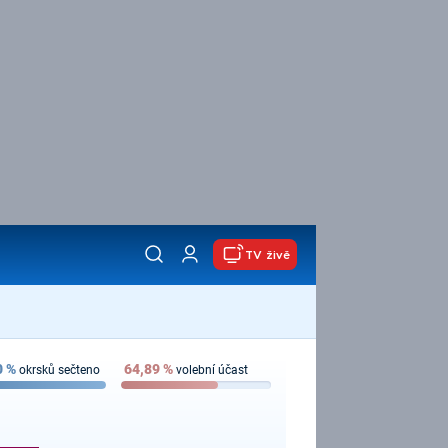
TV živě
0
%
64,89
%
okrsků sečteno
volební účast