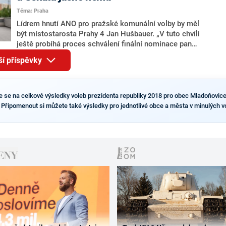
pravděpodobné, že se v prezidentských volbách 2028
Téma: Praha
bude znovu opakovat souboj z roku 2023?
Lídrem hnutí ANO pro pražské komunální volby by měl
být místostarosta Prahy 4 Jan Hušbauer. „V tuto chvíli
ještě probíhá proces schválení finální nominace pana
Jana Hušbauera Výborem hnutí ANO,“ uvedl pro
ší příspěvky
redakci místopředseda pražského ANO Martin
Benkovič. O Hušbauerovi se spekulovalo jako o
náhradníkovi v čele pražské kandidátky poté, co
rezignoval po sérii nejasností v majetkových
te se na celkové výsledky voleb prezidenta republiky 2018 pro obec Mladoňovice
přiznáních a pořizování bytů Ondřej Prokop. Zároveň
. Připomenout si můžete také výsledky pro jednotlivé obce a města v minulých v
ale stále není jasné, kdo bude za ANO kandidovat ve
dvou ze tří pražských obvodů do horní komory
parlamentu. ANO má v Praze dlouhodobě horší
výsledky než ve zbytku republiky.