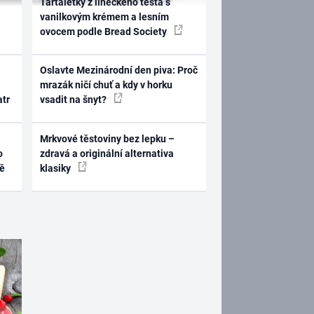
Tartaletky z lineckého těsta s
vanilkovým krémem a lesním
ovocem podle Bread Society
Oslavte Mezinárodní den piva: Proč
mrazák ničí chuť a kdy v horku
atr
vsadit na šnyt?
Mrkvové těstoviny bez lepku –
o
zdravá a originální alternativa
ně
klasiky