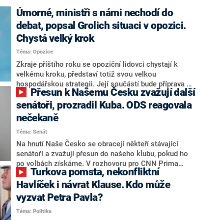
Úmorné, ministři s námi nechodí do
debat, popsal Grolich situaci v opozici.
Chystá velký krok
Téma: Opozice
Zkraje příštího roku se opoziční lidovci chystají k
velkému kroku, představí totiž svou velkou
hospodářskou strategii. Její součástí bude příprava na
Přesun k Našemu Česku zvažují další
stárnutí populace, řekl ve středu na setkání s novináři
nový předseda lidovců Jan Grolich. Ten zároveň v
senátoři, prozradil Kuba. ODS reagovala
senátních volbách kandiduje ve Vyškově. Popsal i
nečekaně
aktivitu opozice, o níž vládní strany nebo političtí
Téma: Senát
komentátoři mluví jako o slabé a v defenzivě. „Je to
úmorná práce upozorňovat na chyby vlády. Ministři s
Na hnutí Naše Česko se obracejí někteří stávající
námi navíc nechodí do debat. Chceme ale ukazovat
senátoři a zvažují přesun do našeho klubu, pokud ho
svoje témata,“ odpověděl Grolich na dotaz CNN Prima
po volbách získáme. V rozhovoru pro CNN Prima
Turkova pomsta, nekonfliktní
NEWS.
NEWS to řekl zakladatel hnutí a jihočeský hejtman
Martin Kuba. Konkrétní nebyl, ale získat by takto mohl
Havlíček i návrat Klause. Kdo může
například senátora Zdeňka Hrabu, který je dnes
vyzvat Petra Pavla?
součástí klubu ODS a TOP 09. Hraba to na dotaz
Téma: Politika
redakce nevyloučil. Předseda klubu senátorů ODS