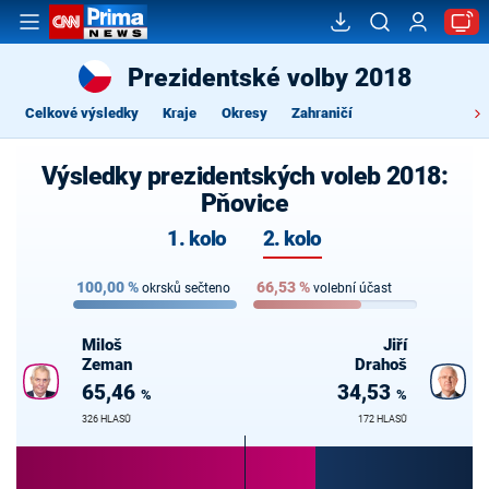
Prezidentské volby 2018
Celkové výsledky
Kraje
Okresy
Zahraničí
Výsledky prezidentských voleb 2018:
Pňovice
1. kolo
2. kolo
100,00
%
66,53
%
okrsků sečteno
volební účast
Miloš
Jiří
Zeman
Drahoš
65,46
34,53
%
%
326 HLASŮ
172 HLASŮ