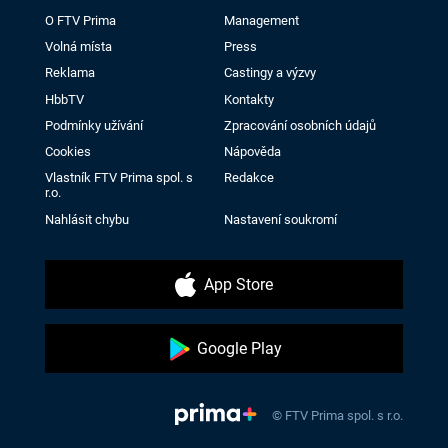
O FTV Prima
Management
Volná místa
Press
Reklama
Castingy a výzvy
HbbTV
Kontakty
Podmínky užívání
Zpracování osobních údajů
Cookies
Nápověda
Vlastník FTV Prima spol. s
Redakce
r.o.
Nahlásit chybu
Nastavení soukromí
App Store
Google Play
© FTV Prima spol. s r.o.