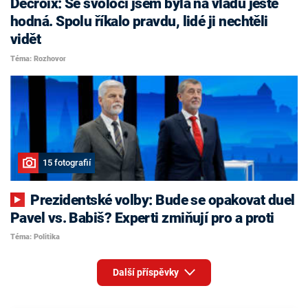
Decroix: Se svoločí jsem byla na vládu ještě
hodná. Spolu říkalo pravdu, lidé ji nechtěli
vidět
Téma: Rozhovor
15 fotografií
Prezidentské volby: Bude se opakovat duel
Pavel vs. Babiš? Experti zmiňují pro a proti
Téma: Politika
Další příspěvky