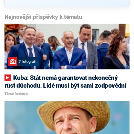
Nejnovější příspěvky k tématu
7 fotografií
Kuba: Stát nemá garantovat nekonečný
růst důchodů. Lidé musí být sami zodpovědní
Téma: Rozhovor