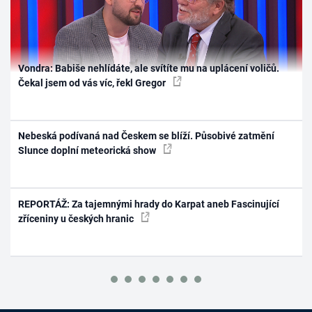
Vondra: Babiše nehlídáte, ale svítíte mu na uplácení voličů.
Čekal jsem od vás víc, řekl Gregor
Nebeská podívaná nad Českem se blíží. Působivé zatmění
Slunce doplní meteorická show
REPORTÁŽ: Za tajemnými hrady do Karpat aneb Fascinující
zříceniny u českých hranic