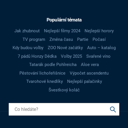
Populární témata
Jak zhubnout
Nejlepší filmy 2024
Nejlepší horory
TV program
Změna času
Partie
Počasí
Kdy budou volby
ZOO Nové začátky
Auto – katalog
7 pádů Honzy Dědka
Volby 2025
Svařené víno
Tatarák podle Pohlreicha
Aloe vera
Pěstování lichořeřišnice
Výpočet ascendentu
Tvarohové knedlíky
Nejlepší palačinky
Švestkový koláč