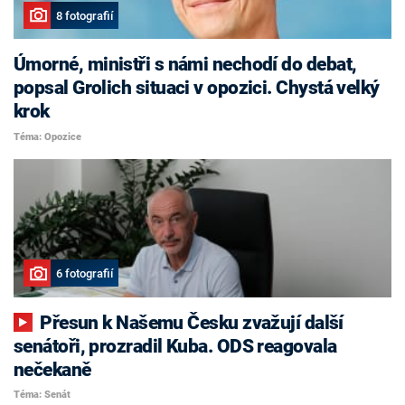
8 fotografií
Úmorné, ministři s námi nechodí do debat,
popsal Grolich situaci v opozici. Chystá velký
krok
Téma: Opozice
6 fotografií
Přesun k Našemu Česku zvažují další
senátoři, prozradil Kuba. ODS reagovala
nečekaně
Téma: Senát