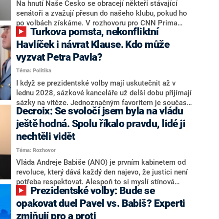
úmorná práce upozorňovat na chyby vlády. Ministři s
Na hnutí Naše Česko se obracejí někteří stávající
námi navíc nechodí do debat. Chceme ale ukazovat
senátoři a zvažují přesun do našeho klubu, pokud ho
svoje témata,“ odpověděl Grolich na dotaz CNN Prima
po volbách získáme. V rozhovoru pro CNN Prima
Turkova pomsta, nekonfliktní
NEWS.
NEWS to řekl zakladatel hnutí a jihočeský hejtman
Martin Kuba. Konkrétní nebyl, ale získat by takto mohl
Havlíček i návrat Klause. Kdo může
například senátora Zdeňka Hrabu, který je dnes
vyzvat Petra Pavla?
součástí klubu ODS a TOP 09. Hraba to na dotaz
Téma: Politika
redakce nevyloučil. Předseda klubu senátorů ODS
Zdeněk Nytra redakci řekl, že počítá s odchodem
I když se prezidentské volby mají uskutečnit až v
některých senátorů z klubu a že Naše Česko není
lednu 2028, sázkové kanceláře už delší dobu přijímají
nepřítel, ale soupeř.
sázky na vítěze. Jednoznačným favoritem je současná
Decroix: Se svoločí jsem byla na vládu
hlava státu Petr Pavel. Daleko za ním pak bookmakeři
zmiňují dva výrazné politiky ANO, tedy premiéra
ještě hodná. Spolu říkalo pravdu, lidé ji
Andreje Babiše a ministra průmyslu Karla Havlíčka.
nechtěli vidět
Oblíbeným tipem samotných sázkařů je poslanec za
Téma: Rozhovor
Motoristy Filip Turek. Politolog Jan Kubáček nicméně
o případné kandidatuře kohokoliv ze zmíněné trojice
Vláda Andreje Babiše (ANO) je prvním kabinetem od
značně pochybuje. Podle něj současná koalice dosud
revoluce, který dává každý den najevo, že justici není
nemá osobu, která by Pavlovi mohla konkurovat.
potřeba respektovat. Alespoň to si myslí stínová
Prezidentské volby: Bude se
ministryně spravedlnosti ODS Eva Decroix. V
rozhovoru pro CNN Prima NEWS si nebrala servítky
opakovat duel Pavel vs. Babiš? Experti
ohledně politického výkonu svého nástupce Jeronýma
zmiňují pro a proti