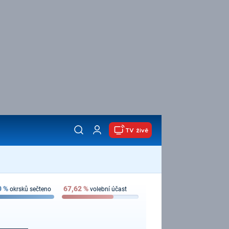
TV živě
0
%
67,62
%
okrsků sečteno
volební účast