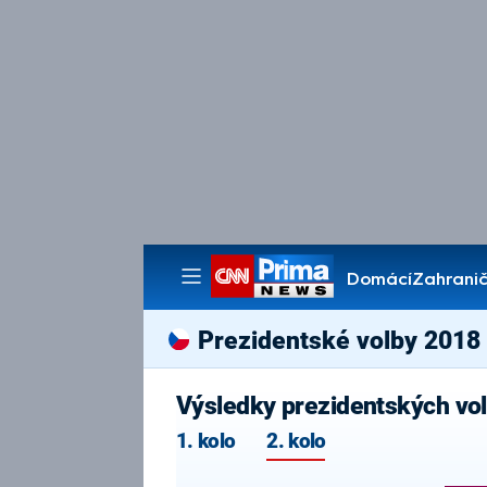
Domácí
Zahranič
Pořady
Prezidentské volby 2018
Výsledky prezidentských vol
1. kolo
2. kolo