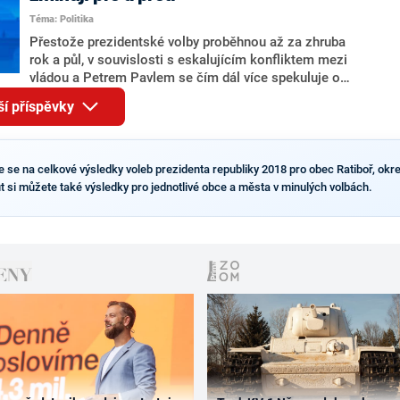
Tejce (za ANO) či vládní zmocněnkyně pro lidská
Téma: Politika
práva Taťány Malé (ANO). Označením „svoloč“ na
adresu vlády prý byla ještě hodná. Decroix se také
Přestože prezidentské volby proběhnou až za zhruba
vrátila k volební porážce koalice Spolu či promluvila o
rok a půl, v souvislosti s eskalujícím konfliktem mezi
hnutí Naše Česko Martina Kuby.
vládou a Petrem Pavlem se čím dál více spekuluje o
tom, koho by do bitvy o Hrad mohla vyslat současná
ší příspěvky
koalice. Někteří političtí komentátoři znovu vytahují
jméno premiéra Andreje Babiše (ANO). Jak moc je
pravděpodobné, že se v prezidentských volbách 2028
bude znovu opakovat souboj z roku 2023?
e se na celkové výsledky voleb prezidenta republiky 2018 pro obec Ratiboř, okre
 si můžete také výsledky pro jednotlivé obce a města v minulých volbách.