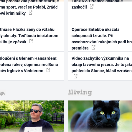
ma představila podzim: startuje
Tank KV-1 Němce dokonale
ma sport, vrací se Polabí, Zrádci
zaskočil
ové kriminálky
thiase Hložka ženy do vztahu
Operace Entebbe ukázala
dy uhnaly: Teď budu iniciátorem
schopnosti Izraele. Při
 slibuje zpěvák
osvobozování rukojmích padl br
premiéra
zloučení s Glenem Hansardem:
Video zachytilo výzkumníka na
outěná rakev, dojemná řeč Bona
okraji lávového jezera. Je to jak
zpěv Irglové s Vedderem
pohled do Slunce, hlásil vzruše