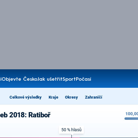
í
Objevte Česko
Jak ušetřit
Sport
Počasí
Celkové výsledky
Kraje
Okresy
Zahraničí
eb 2018: Ratiboř
100,0
50 % hlasů