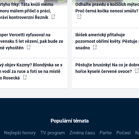
rtyho frky: Táta kvůli mému
Odhalte pravdu o kočičích mýtec
oru málem přišel o práci,
Proč černá kočka nenosí smůlu?
práví kontroverzní Řezník
per Vercetti vyfasoval na
Ibišek americký přitahuje
vensku 5 let vězení, pak bude ze
pozornost obřími květy. Pěstuje 
mě vyhoštěn
snadno
vý objev Kazmy? Blondýnka se s
Pěstujte brusinky! Na co je dobr
 vodí za ruce a fotí se na místě
hořce kyselé červené ovoce?
ko Rosecká
Populární témata
Nejlepší horory
TV program
Změna času
Partie
Počasí
K