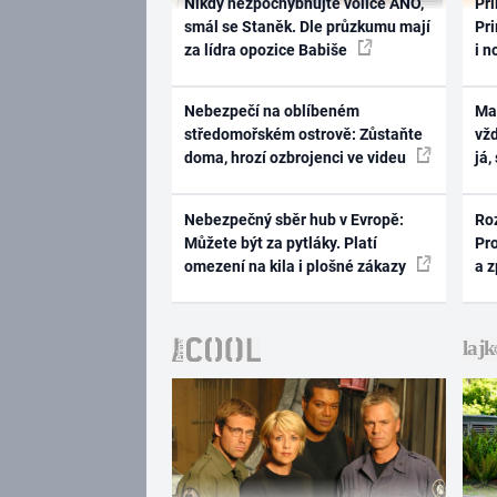
Nikdy nezpochybňujte voliče ANO,
Pri
smál se Staněk. Dle průzkumu mají
Pri
za lídra opozice Babiše
i n
Nebezpečí na oblíbeném
Ma
středomořském ostrově: Zůstaňte
vž
doma, hrozí ozbrojenci ve videu
já,
Nebezpečný sběr hub v Evropě:
Ro
Můžete být za pytláky. Platí
Pr
omezení na kila i plošné zákazy
a 