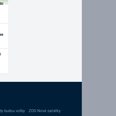
h!
se
é
dy budou volby
ZOO Nové začátky