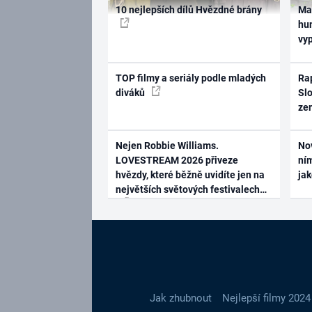
10 nejlepších dílů Hvězdné brány
Ma
hum
vy
TOP filmy a seriály podle mladých
Rap
diváků
Slo
ze
Nejen Robbie Williams.
No
LOVESTREAM 2026 přiveze
ním
hvězdy, které běžně uvidíte jen na
ja
největších světových festivalech
Jak zhubnout
Nejlepší filmy 2024