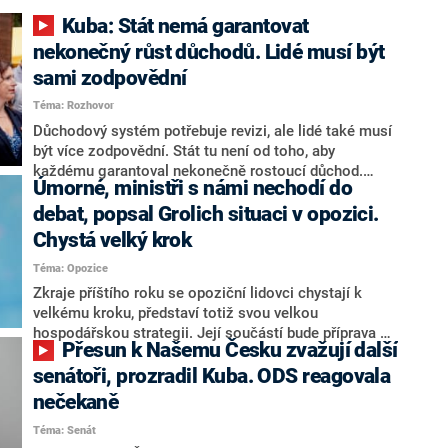
Kuba: Stát nemá garantovat
nekonečný růst důchodů. Lidé musí být
sami zodpovědní
Téma: Rozhovor
Důchodový systém potřebuje revizi, ale lidé také musí
být více zodpovědní. Stát tu není od toho, aby
každému garantoval nekonečně rostoucí důchod.
Úmorné, ministři s námi nechodí do
Chybí tu nový systém a my ho představíme,řekl
hejtman Jihočeského kraje a předseda hnutí Naše
debat, popsal Grolich situaci v opozici.
Česko Martin Kuba v rozhovoru pro CNN Prima NEWS.
Chystá velký krok
V čele státu pak podle něj nemůže být člověk, který by
Téma: Opozice
střetem zájmů omezoval čerpání financí a rozvoj,
dodal. Řešení u Andreje Babiše ale hodnotit nechtěl.
Zkraje příštího roku se opoziční lidovci chystají k
velkému kroku, představí totiž svou velkou
hospodářskou strategii. Její součástí bude příprava na
Přesun k Našemu Česku zvažují další
stárnutí populace, řekl ve středu na setkání s novináři
nový předseda lidovců Jan Grolich. Ten zároveň v
senátoři, prozradil Kuba. ODS reagovala
senátních volbách kandiduje ve Vyškově. Popsal i
nečekaně
aktivitu opozice, o níž vládní strany nebo političtí
Téma: Senát
komentátoři mluví jako o slabé a v defenzivě. „Je to