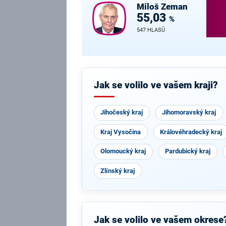
Miloš
Zeman
55,03
%
547 HLASŮ
Jak se volilo ve vašem kraji?
Jihočeský kraj
Jihomoravský kraj
Kraj Vysočina
Královéhradecký kraj
Olomoucký kraj
Pardubický kraj
Zlínský kraj
Jak se volilo ve vašem okrese