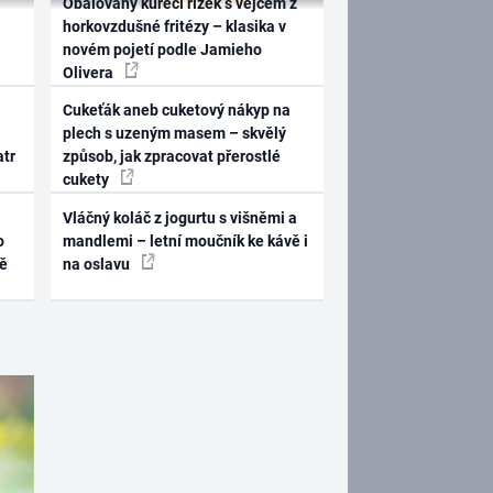
Obalovaný kuřecí řízek s vejcem z
horkovzdušné fritézy – klasika v
novém pojetí podle Jamieho
Olivera
Cukeťák aneb cuketový nákyp na
plech s uzeným masem – skvělý
atr
způsob, jak zpracovat přerostlé
cukety
Vláčný koláč z jogurtu s višněmi a
o
mandlemi – letní moučník ke kávě i
ně
na oslavu