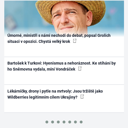
Úmorné, ministři s námi nechodí do debat, popsal Grolich
situaci v opozici. Chystá velký krok
Bartošek k Turkovi: Hyenismus a nehoráznost. Ke stíhání by
ho Sněmovna vydala, míní Vondráček
Lékárničky, drony i pytle na mrtvoly: Jsou tržiště jako
Wildberries legitimním cílem Ukrajiny?