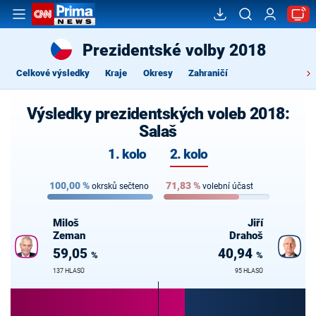
Prezidentské volby 2018
Celkové výsledky
Kraje
Okresy
Zahraničí
Výsledky prezidentských voleb 2018:
Salaš
1. kolo
2. kolo
100,00
%
71,83
%
okrsků sečteno
volební účast
Miloš
Jiří
Zeman
Drahoš
59,05
40,94
%
%
137 HLASŮ
95 HLASŮ