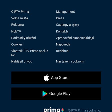
O FTV Prima
Management
Volná místa
Press
Reklama
Castingy a výzvy
HbbTV
Kontakty
Podmínky užívání
Zpracování osobních údajů
Cookies
Nápověda
Vlastník FTV Prima spol. s
Redakce
r.o.
Nahlásit chybu
Nastavení soukromí
App Store
Google Play
© FTV Prima spol. s r.o.