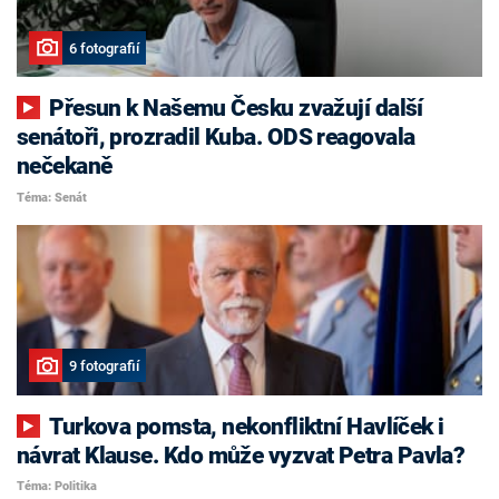
6 fotografií
Přesun k Našemu Česku zvažují další
senátoři, prozradil Kuba. ODS reagovala
nečekaně
Téma: Senát
9 fotografií
Turkova pomsta, nekonfliktní Havlíček i
návrat Klause. Kdo může vyzvat Petra Pavla?
Téma: Politika