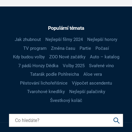
Populární témata
Jak zhubnout
Nejlepší filmy 2024
Nejlepší horory
TV program
Změna času
Partie
Počasí
Kdy budou volby
ZOO Nové začátky
Auto – katalog
7 pádů Honzy Dědka
Volby 2025
Svařené víno
Tatarák podle Pohlreicha
Aloe vera
Pěstování lichořeřišnice
Výpočet ascendentu
Tvarohové knedlíky
Nejlepší palačinky
Švestkový koláč