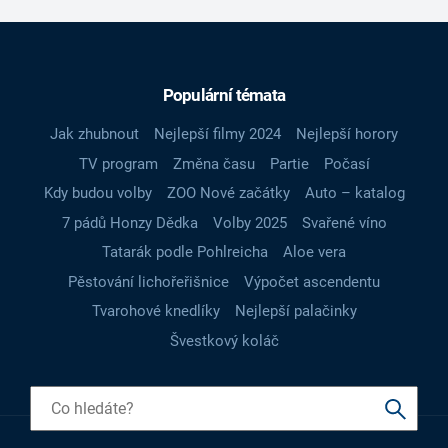
Populární témata
Jak zhubnout
Nejlepší filmy 2024
Nejlepší horory
TV program
Změna času
Partie
Počasí
Kdy budou volby
ZOO Nové začátky
Auto – katalog
7 pádů Honzy Dědka
Volby 2025
Svařené víno
Tatarák podle Pohlreicha
Aloe vera
Pěstování lichořeřišnice
Výpočet ascendentu
Tvarohové knedlíky
Nejlepší palačinky
Švestkový koláč