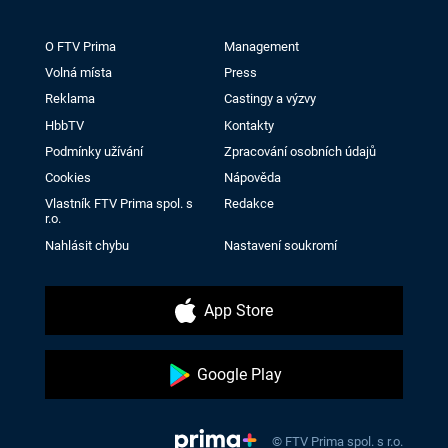
O FTV Prima
Management
Volná místa
Press
Reklama
Castingy a výzvy
HbbTV
Kontakty
Podmínky užívání
Zpracování osobních údajů
Cookies
Nápověda
Vlastník FTV Prima spol. s
Redakce
r.o.
Nahlásit chybu
Nastavení soukromí
App Store
Google Play
© FTV Prima spol. s r.o.