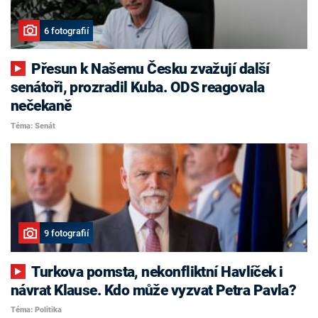
6 fotografií
Přesun k Našemu Česku zvažují další
senátoři, prozradil Kuba. ODS reagovala
nečekaně
Téma: Senát
9 fotografií
Turkova pomsta, nekonfliktní Havlíček i
návrat Klause. Kdo může vyzvat Petra Pavla?
Téma: Politika