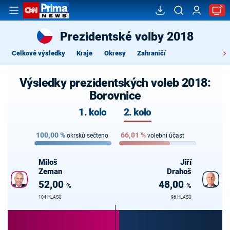
Prezidentské volby 2018
Celkové výsledky
Kraje
Okresy
Zahraničí
Výsledky prezidentských voleb 2018:
Borovnice
1. kolo
2. kolo
100,00
%
66,01
%
okrsků sečteno
volební účast
Miloš
Jiří
Zeman
Drahoš
52,00
48,00
%
%
104 HLASŮ
96 HLASŮ