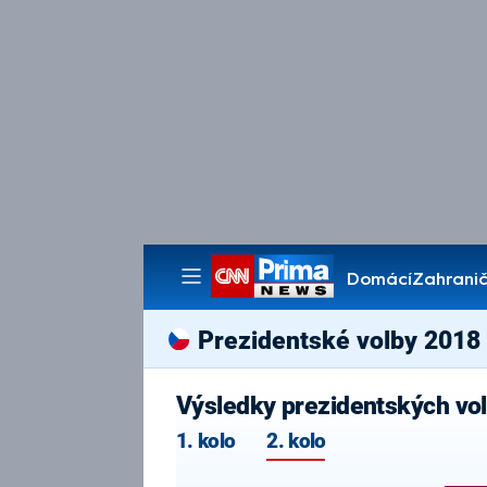
Domácí
Zahranič
Pořady
Prezidentské volby 2018
Výsledky prezidentských vo
1. kolo
2. kolo