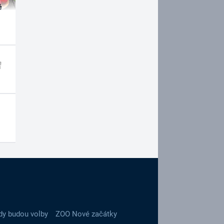
é
dy budou volby
ZOO Nové začátky