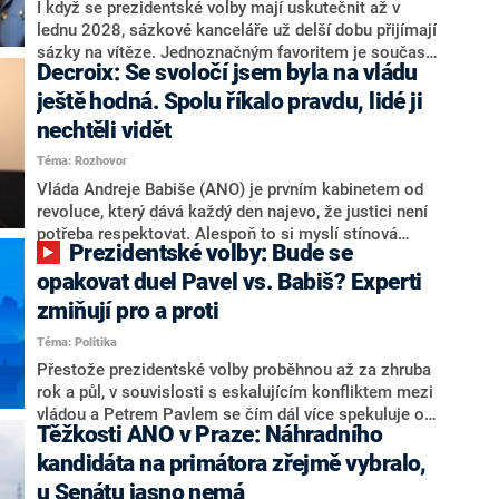
Zdeněk Nytra redakci řekl, že počítá s odchodem
I když se prezidentské volby mají uskutečnit až v
některých senátorů z klubu a že Naše Česko není
lednu 2028, sázkové kanceláře už delší dobu přijímají
nepřítel, ale soupeř.
sázky na vítěze. Jednoznačným favoritem je současná
Decroix: Se svoločí jsem byla na vládu
hlava státu Petr Pavel. Daleko za ním pak bookmakeři
zmiňují dva výrazné politiky ANO, tedy premiéra
ještě hodná. Spolu říkalo pravdu, lidé ji
Andreje Babiše a ministra průmyslu Karla Havlíčka.
nechtěli vidět
Oblíbeným tipem samotných sázkařů je poslanec za
Téma: Rozhovor
Motoristy Filip Turek. Politolog Jan Kubáček nicméně
o případné kandidatuře kohokoliv ze zmíněné trojice
Vláda Andreje Babiše (ANO) je prvním kabinetem od
značně pochybuje. Podle něj současná koalice dosud
revoluce, který dává každý den najevo, že justici není
nemá osobu, která by Pavlovi mohla konkurovat.
potřeba respektovat. Alespoň to si myslí stínová
Prezidentské volby: Bude se
ministryně spravedlnosti ODS Eva Decroix. V
rozhovoru pro CNN Prima NEWS si nebrala servítky
opakovat duel Pavel vs. Babiš? Experti
ohledně politického výkonu svého nástupce Jeronýma
zmiňují pro a proti
Tejce (za ANO) či vládní zmocněnkyně pro lidská
Téma: Politika
práva Taťány Malé (ANO). Označením „svoloč“ na
adresu vlády prý byla ještě hodná. Decroix se také
Přestože prezidentské volby proběhnou až za zhruba
vrátila k volební porážce koalice Spolu či promluvila o
rok a půl, v souvislosti s eskalujícím konfliktem mezi
hnutí Naše Česko Martina Kuby.
vládou a Petrem Pavlem se čím dál více spekuluje o
Těžkosti ANO v Praze: Náhradního
tom, koho by do bitvy o Hrad mohla vyslat současná
koalice. Někteří političtí komentátoři znovu vytahují
kandidáta na primátora zřejmě vybralo,
jméno premiéra Andreje Babiše (ANO). Jak moc je
u Senátu jasno nemá