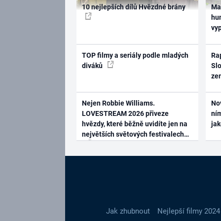
10 nejlepších dílů Hvězdné brány
Ma
hum
vy
TOP filmy a seriály podle mladých
Rap
diváků
Slo
ze
Nejen Robbie Williams.
No
LOVESTREAM 2026 přiveze
ním
hvězdy, které běžně uvidíte jen na
ja
největších světových festivalech
Jak zhubnout
Nejlepší filmy 2024