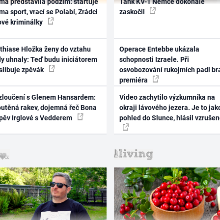
ma představila podzim: startuje
Tank KV-1 Němce dokonale
ma sport, vrací se Polabí, Zrádci
zaskočil
ové kriminálky
thiase Hložka ženy do vztahu
Operace Entebbe ukázala
dy uhnaly: Teď budu iniciátorem
schopnosti Izraele. Při
 slibuje zpěvák
osvobozování rukojmích padl br
premiéra
zloučení s Glenem Hansardem:
Video zachytilo výzkumníka na
outěná rakev, dojemná řeč Bona
okraji lávového jezera. Je to jak
zpěv Irglové s Vedderem
pohled do Slunce, hlásil vzruše