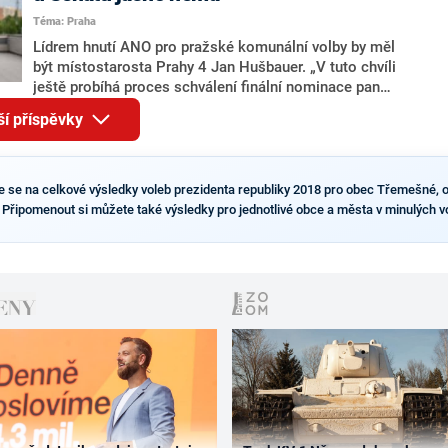
pravděpodobné, že se v prezidentských volbách 2028
Téma: Praha
bude znovu opakovat souboj z roku 2023?
Lídrem hnutí ANO pro pražské komunální volby by měl
být místostarosta Prahy 4 Jan Hušbauer. „V tuto chvíli
ještě probíhá proces schválení finální nominace pana
Jana Hušbauera Výborem hnutí ANO,“ uvedl pro
ší příspěvky
redakci místopředseda pražského ANO Martin
Benkovič. O Hušbauerovi se spekulovalo jako o
náhradníkovi v čele pražské kandidátky poté, co
rezignoval po sérii nejasností v majetkových
te se na celkové výsledky voleb prezidenta republiky 2018 pro obec Třemešné, 
přiznáních a pořizování bytů Ondřej Prokop. Zároveň
. Připomenout si můžete také výsledky pro jednotlivé obce a města v minulých v
ale stále není jasné, kdo bude za ANO kandidovat ve
dvou ze tří pražských obvodů do horní komory
parlamentu. ANO má v Praze dlouhodobě horší
výsledky než ve zbytku republiky.