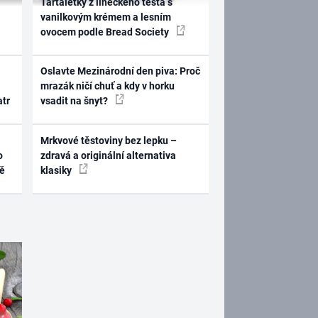
Tartaletky z lineckého těsta s
vanilkovým krémem a lesním
ovocem podle Bread Society
Oslavte Mezinárodní den piva: Proč
mrazák ničí chuť a kdy v horku
atr
vsadit na šnyt?
Mrkvové těstoviny bez lepku –
o
zdravá a originální alternativa
ně
klasiky