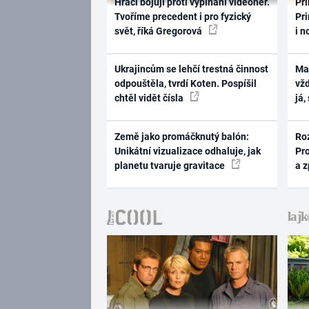
Hráči bojují proti vypínání videoher.
Pri
Tvoříme precedent i pro fyzický
Pri
svět, říká Gregorová
i n
Ukrajincům se lehčí trestná činnost
Ma
odpouštěla, tvrdí Koten. Pospíšil
vž
chtěl vidět čísla
já,
Země jako promáčknutý balón:
Ro
Unikátní vizualizace odhaluje, jak
Pr
planetu tvaruje gravitace
a 