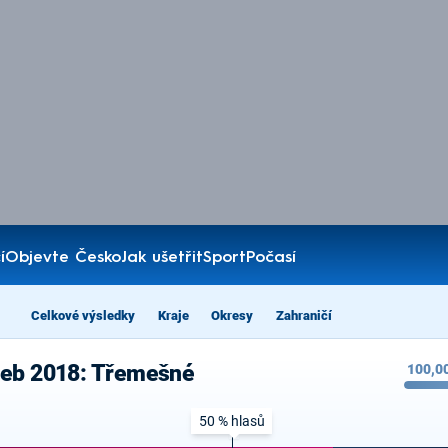
í
Objevte Česko
Jak ušetřit
Sport
Počasí
Celkové výsledky
Kraje
Okresy
Zahraničí
leb 2018: Třemešné
100,0
50 % hlasů