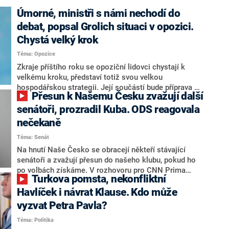
Úmorné, ministři s námi nechodí do
debat, popsal Grolich situaci v opozici.
Chystá velký krok
Téma: Opozice
Zkraje příštího roku se opoziční lidovci chystají k
velkému kroku, představí totiž svou velkou
hospodářskou strategii. Její součástí bude příprava na
Přesun k Našemu Česku zvažují další
stárnutí populace, řekl ve středu na setkání s novináři
nový předseda lidovců Jan Grolich. Ten zároveň v
senátoři, prozradil Kuba. ODS reagovala
senátních volbách kandiduje ve Vyškově. Popsal i
nečekaně
aktivitu opozice, o níž vládní strany nebo političtí
Téma: Senát
komentátoři mluví jako o slabé a v defenzivě. „Je to
úmorná práce upozorňovat na chyby vlády. Ministři s
Na hnutí Naše Česko se obracejí někteří stávající
námi navíc nechodí do debat. Chceme ale ukazovat
senátoři a zvažují přesun do našeho klubu, pokud ho
svoje témata,“ odpověděl Grolich na dotaz CNN Prima
po volbách získáme. V rozhovoru pro CNN Prima
Turkova pomsta, nekonfliktní
NEWS.
NEWS to řekl zakladatel hnutí a jihočeský hejtman
Martin Kuba. Konkrétní nebyl, ale získat by takto mohl
Havlíček i návrat Klause. Kdo může
například senátora Zdeňka Hrabu, který je dnes
vyzvat Petra Pavla?
součástí klubu ODS a TOP 09. Hraba to na dotaz
Téma: Politika
redakce nevyloučil. Předseda klubu senátorů ODS