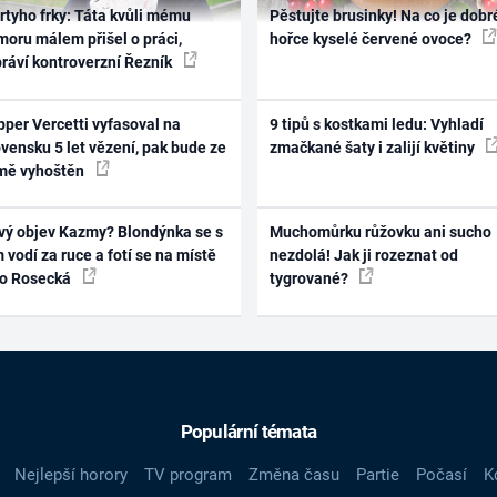
rtyho frky: Táta kvůli mému
Pěstujte brusinky! Na co je dobr
oru málem přišel o práci,
hořce kyselé červené ovoce?
práví kontroverzní Řezník
per Vercetti vyfasoval na
9 tipů s kostkami ledu: Vyhladí
vensku 5 let vězení, pak bude ze
zmačkané šaty i zalijí květiny
mě vyhoštěn
vý objev Kazmy? Blondýnka se s
Muchomůrku růžovku ani sucho
 vodí za ruce a fotí se na místě
nezdolá! Jak ji rozeznat od
ko Rosecká
tygrované?
Populární témata
Nejlepší horory
TV program
Změna času
Partie
Počasí
K