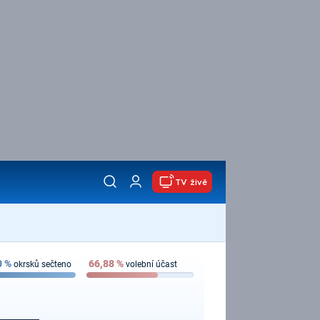
TV živě
0
%
66,88
%
okrsků sečteno
volební účast