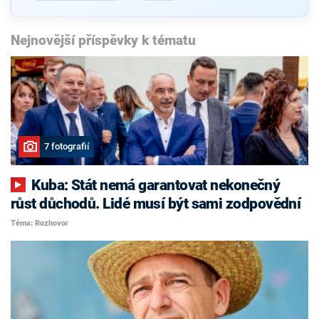
Nejnovější příspěvky k tématu
7 fotografií
Kuba: Stát nemá garantovat nekonečný
růst důchodů. Lidé musí být sami zodpovědní
Téma: Rozhovor