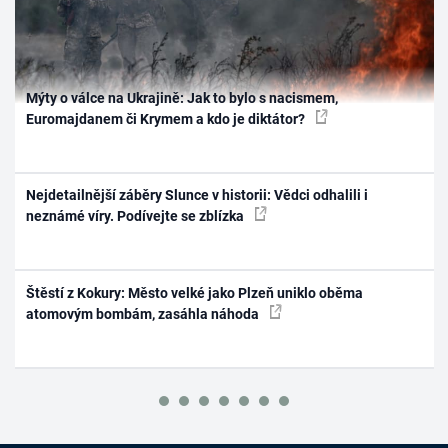
Mýty o válce na Ukrajině: Jak to bylo s nacismem,
Euromajdanem či Krymem a kdo je diktátor?
Nejdetailnější záběry Slunce v historii: Vědci odhalili i
neznámé víry. Podívejte se zblízka
Štěstí z Kokury: Město velké jako Plzeň uniklo oběma
atomovým bombám, zasáhla náhoda