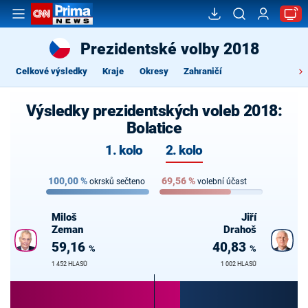
Prezidentské volby 2018
Celkové výsledky
Kraje
Okresy
Zahraničí
Výsledky prezidentských voleb 2018:
Bolatice
1. kolo
2. kolo
100,00
%
69,56
%
okrsků sečteno
volební účast
Miloš
Jiří
Zeman
Drahoš
59,16
40,83
%
%
1 452 HLASŮ
1 002 HLASŮ