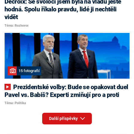
Decroix: Se svoločí jsem byla na vládu ještě
hodná. Spolu říkalo pravdu, lidé ji nechtěli
vidět
Téma: Rozhovor
15 fotografií
Prezidentské volby: Bude se opakovat duel
Pavel vs. Babiš? Experti zmiňují pro a proti
Téma: Politika
Další příspěvky