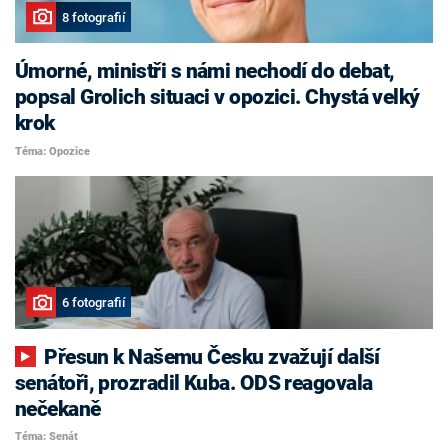
8 fotografií
Úmorné, ministři s námi nechodí do debat,
popsal Grolich situaci v opozici. Chystá velký
krok
Téma: Opozice
6 fotografií
Přesun k Našemu Česku zvažují další
senátoři, prozradil Kuba. ODS reagovala
nečekaně
Téma: Senát