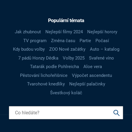
Populární témata
Jak zhubnout
Nejlepší filmy 2024
Nejlepší horory
TV program
Změna času
Partie
Počasí
Kdy budou volby
ZOO Nové začátky
Auto – katalog
7 pádů Honzy Dědka
Volby 2025
Svařené víno
Tatarák podle Pohlreicha
Aloe vera
Pěstování lichořeřišnice
Výpočet ascendentu
Tvarohové knedlíky
Nejlepší palačinky
Švestkový koláč