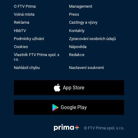
O FTV Prima
Management
Volná místa
Press
Reklama
Castingy a výzvy
HbbTV
Kontakty
Podmínky užívání
Zpracování osobních údajů
Cookies
Nápověda
Vlastník FTV Prima spol. s
Redakce
r.o.
Nahlásit chybu
Nastavení soukromí
App Store
Google Play
© FTV Prima spol. s r.o.