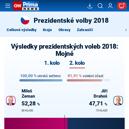
Prezidentské volby 2018
Celkové výsledky
Kraje
Okresy
Zahraničí
Výsledky prezidentských voleb 2018:
Mojné
1. kolo
2. kolo
100,00
%
81,91
%
okrsků sečteno
volební účast
Miloš
Jiří
Zeman
Drahoš
52,28
47,71
%
%
80 HLASŮ
73 HLASŮ