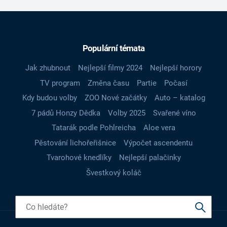
Populární témata
Jak zhubnout
Nejlepší filmy 2024
Nejlepší horory
TV program
Změna času
Partie
Počasí
Kdy budou volby
ZOO Nové začátky
Auto – katalog
7 pádů Honzy Dědka
Volby 2025
Svařené víno
Tatarák podle Pohlreicha
Aloe vera
Pěstování lichořeřišnice
Výpočet ascendentu
Tvarohové knedlíky
Nejlepší palačinky
Švestkový koláč