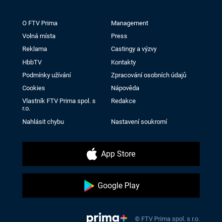
O FTV Prima
Management
Volná místa
Press
Reklama
Castingy a výzvy
HbbTV
Kontakty
Podmínky užívání
Zpracování osobních údajů
Cookies
Nápověda
Vlastník FTV Prima spol. s
Redakce
r.o.
Nahlásit chybu
Nastavení soukromí
App Store
Google Play
© FTV Prima spol. s r.o.