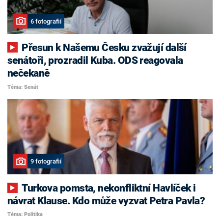
6 fotografií
Přesun k Našemu Česku zvažují další
senátoři, prozradil Kuba. ODS reagovala
nečekaně
Téma: Senát
9 fotografií
Turkova pomsta, nekonfliktní Havlíček i
návrat Klause. Kdo může vyzvat Petra Pavla?
Téma: Politika