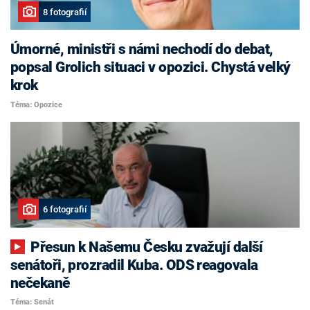
8 fotografií
Úmorné, ministři s námi nechodí do debat,
popsal Grolich situaci v opozici. Chystá velký
krok
Téma: Opozice
6 fotografií
Přesun k Našemu Česku zvažují další
senátoři, prozradil Kuba. ODS reagovala
nečekaně
Téma: Senát