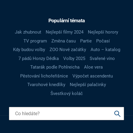
Populární témata
Jak zhubnout
Nejlepší filmy 2024
Nejlepší horory
TV program
Změna času
Partie
Počasí
Kdy budou volby
ZOO Nové začátky
Auto – katalog
7 pádů Honzy Dědka
Volby 2025
Svařené víno
Tatarák podle Pohlreicha
Aloe vera
Pěstování lichořeřišnice
Výpočet ascendentu
Tvarohové knedlíky
Nejlepší palačinky
Švestkový koláč