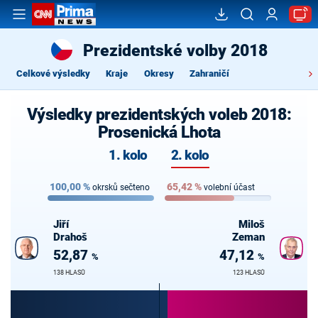
Prezidentské volby 2018
Celkové výsledky
Kraje
Okresy
Zahraničí
Výsledky prezidentských voleb 2018:
Prosenická Lhota
1. kolo
2. kolo
100,00
%
65,42
%
okrsků sečteno
volební účast
Jiří
Miloš
Drahoš
Zeman
52,87
47,12
%
%
138 HLASŮ
123 HLASŮ