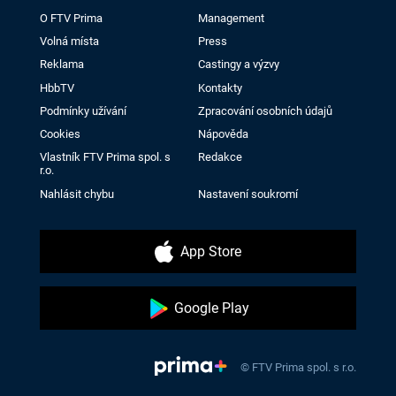
O FTV Prima
Management
Volná místa
Press
Reklama
Castingy a výzvy
HbbTV
Kontakty
Podmínky užívání
Zpracování osobních údajů
Cookies
Nápověda
Vlastník FTV Prima spol. s
Redakce
r.o.
Nahlásit chybu
Nastavení soukromí
App Store
Google Play
© FTV Prima spol. s r.o.