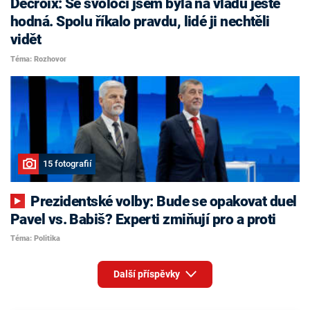
Decroix: Se svoločí jsem byla na vládu ještě
hodná. Spolu říkalo pravdu, lidé ji nechtěli
vidět
Téma: Rozhovor
15 fotografií
Prezidentské volby: Bude se opakovat duel
Pavel vs. Babiš? Experti zmiňují pro a proti
Téma: Politika
Další příspěvky