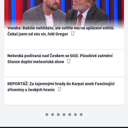
Vondra: Babiše nehlídáte, ale svítíte mu na uplácení voličů.
Čekal jsem od vás víc, řekl Gregor
Nebeská podívaná nad Českem se blíží. Působivé zatmění
Slunce doplní meteorická show
REPORTÁŽ: Za tajemnými hrady do Karpat aneb Fascinující
zříceniny u českých hranic