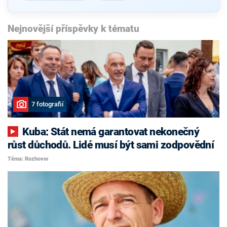
Nejnovější příspěvky k tématu
7 fotografií
Kuba: Stát nemá garantovat nekonečný
růst důchodů. Lidé musí být sami zodpovědní
Téma: Rozhovor