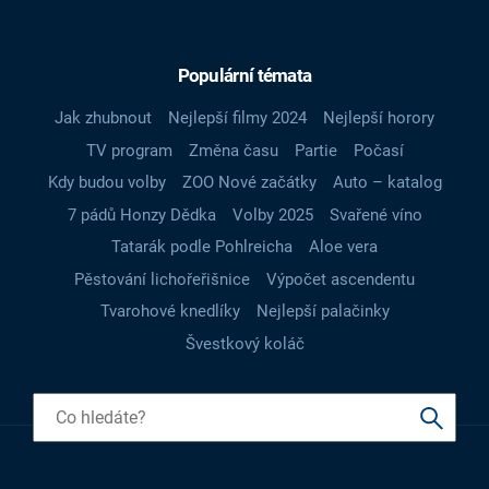
Populární témata
Jak zhubnout
Nejlepší filmy 2024
Nejlepší horory
TV program
Změna času
Partie
Počasí
Kdy budou volby
ZOO Nové začátky
Auto – katalog
7 pádů Honzy Dědka
Volby 2025
Svařené víno
Tatarák podle Pohlreicha
Aloe vera
Pěstování lichořeřišnice
Výpočet ascendentu
Tvarohové knedlíky
Nejlepší palačinky
Švestkový koláč