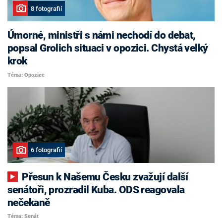
8 fotografií
Úmorné, ministři s námi nechodí do debat,
popsal Grolich situaci v opozici. Chystá velký
krok
Téma: Opozice
6 fotografií
Přesun k Našemu Česku zvažují další
senátoři, prozradil Kuba. ODS reagovala
nečekaně
Téma: Senát