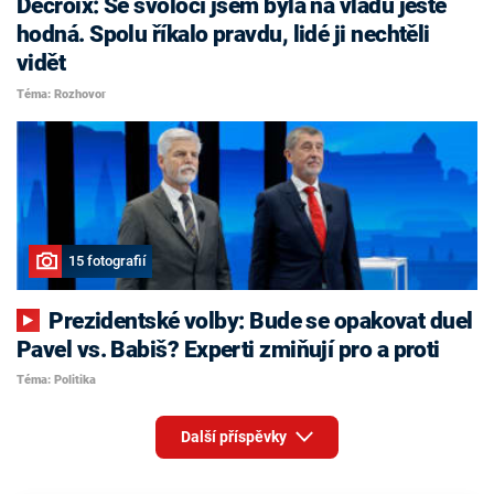
Decroix: Se svoločí jsem byla na vládu ještě
hodná. Spolu říkalo pravdu, lidé ji nechtěli
vidět
Téma: Rozhovor
15 fotografií
Prezidentské volby: Bude se opakovat duel
Pavel vs. Babiš? Experti zmiňují pro a proti
Téma: Politika
Další příspěvky