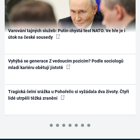
Varování tajných služeb: Putin chystá test NATO. Ve hře je i
útok na české sousedy
Vyhýbá se generace Z vedoucím pozicím? Podle sociologů
mladí kariéru obětují jistotě
Tragická čelní srážka u Pohořelic si vyžádala dva životy. Čtyři
lidé utrpěli těžká zranění