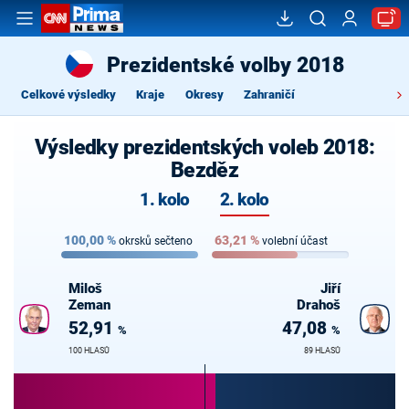
Prezidentské volby 2018
Celkové výsledky
Kraje
Okresy
Zahraničí
Výsledky prezidentských voleb 2018:
Bezděz
1. kolo
2. kolo
100,00
%
63,21
%
okrsků sečteno
volební účast
Miloš
Jiří
Zeman
Drahoš
52,91
47,08
%
%
100 HLASŮ
89 HLASŮ