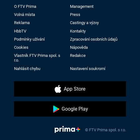
O FTV Prima
Management
Volná místa
Press
Reklama
Castingy a výzvy
HbbTV
Kontakty
Podmínky užívání
Zpracování osobních údajů
Cookies
Nápověda
Vlastník FTV Prima spol. s
Redakce
r.o.
Nahlásit chybu
Nastavení soukromí
App Store
Google Play
© FTV Prima spol. s r.o.