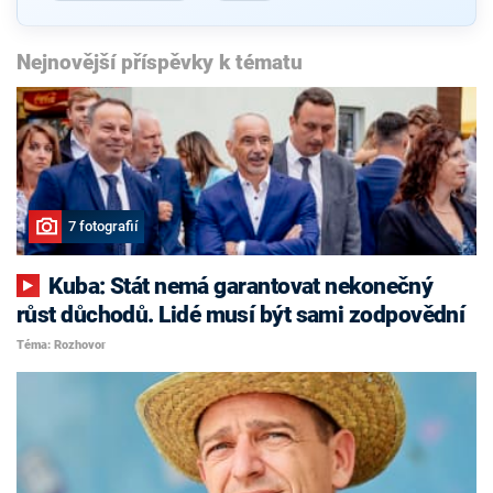
Nejnovější příspěvky k tématu
7 fotografií
Kuba: Stát nemá garantovat nekonečný
růst důchodů. Lidé musí být sami zodpovědní
Téma: Rozhovor