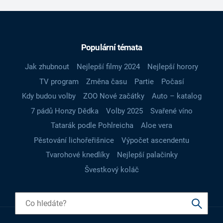
Populární témata
Jak zhubnout
Nejlepší filmy 2024
Nejlepší horory
TV program
Změna času
Partie
Počasí
Kdy budou volby
ZOO Nové začátky
Auto – katalog
7 pádů Honzy Dědka
Volby 2025
Svařené víno
Tatarák podle Pohlreicha
Aloe vera
Pěstování lichořeřišnice
Výpočet ascendentu
Tvarohové knedlíky
Nejlepší palačinky
Švestkový koláč