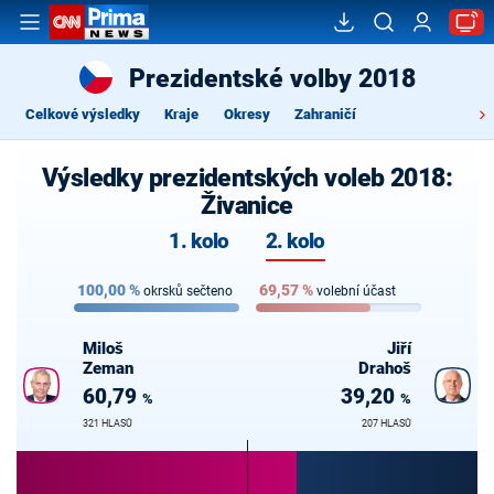
Prezidentské volby 2018
Celkové výsledky
Kraje
Okresy
Zahraničí
Výsledky prezidentských voleb 2018:
Živanice
1. kolo
2. kolo
100,00
%
69,57
%
okrsků sečteno
volební účast
Miloš
Jiří
Zeman
Drahoš
60,79
39,20
%
%
321 HLASŮ
207 HLASŮ