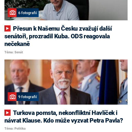
6 fotografií
Přesun k Našemu Česku zvažují další
senátoři, prozradil Kuba. ODS reagovala
nečekaně
Téma: Senát
9 fotografií
Turkova pomsta, nekonfliktní Havlíček i
návrat Klause. Kdo může vyzvat Petra Pavla?
Téma: Politika