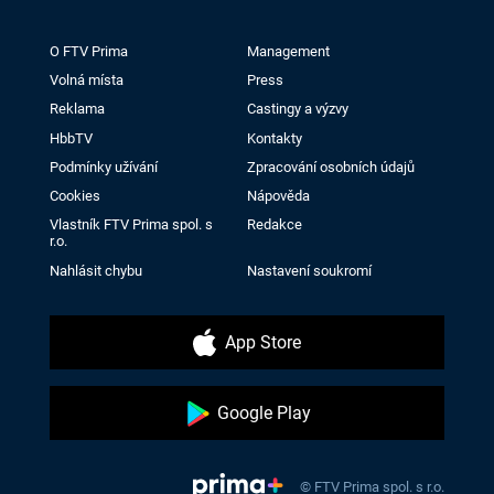
O FTV Prima
Management
Volná místa
Press
Reklama
Castingy a výzvy
HbbTV
Kontakty
Podmínky užívání
Zpracování osobních údajů
Cookies
Nápověda
Vlastník FTV Prima spol. s
Redakce
r.o.
Nahlásit chybu
Nastavení soukromí
App Store
Google Play
© FTV Prima spol. s r.o.