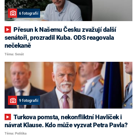
6 fotografií
Přesun k Našemu Česku zvažují další
senátoři, prozradil Kuba. ODS reagovala
nečekaně
Téma: Senát
9 fotografií
Turkova pomsta, nekonfliktní Havlíček i
návrat Klause. Kdo může vyzvat Petra Pavla?
Téma: Politika