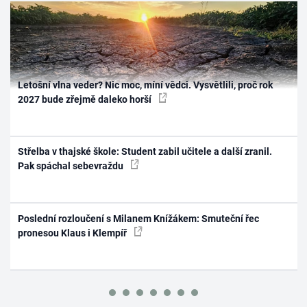
Letošní vlna veder? Nic moc, míní vědci. Vysvětlili, proč rok
2027 bude zřejmě daleko horší
Střelba v thajské škole: Student zabil učitele a další zranil.
Pak spáchal sebevraždu
Poslední rozloučení s Milanem Knížákem: Smuteční řec
pronesou Klaus i Klempíř