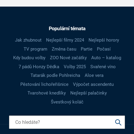
Populární témata
Jak zhubnout
Nejlepší filmy 2024
Nejlepší horory
TV program
Změna času
Partie
Počasí
Kdy budou volby
ZOO Nové začátky
Auto – katalog
7 pádů Honzy Dědka
Volby 2025
Svařené víno
Tatarák podle Pohlreicha
Aloe vera
Pěstování lichořeřišnice
Výpočet ascendentu
Tvarohové knedlíky
Nejlepší palačinky
Švestkový koláč