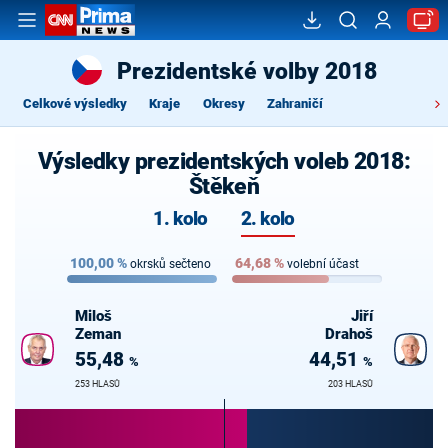
Prezidentské volby 2018
Celkové výsledky
Kraje
Okresy
Zahraničí
Výsledky prezidentských voleb 2018:
Štěkeň
1. kolo
2. kolo
100,00
%
64,68
%
okrsků sečteno
volební účast
Miloš
Jiří
Zeman
Drahoš
55,48
44,51
%
%
253 HLASŮ
203 HLASŮ