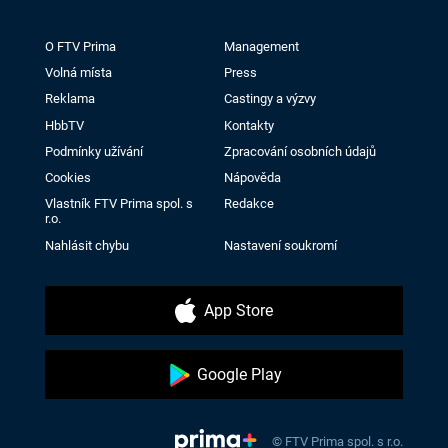
O FTV Prima
Management
Volná místa
Press
Reklama
Castingy a výzvy
HbbTV
Kontakty
Podmínky užívání
Zpracování osobních údajů
Cookies
Nápověda
Vlastník FTV Prima spol. s
Redakce
r.o.
Nahlásit chybu
Nastavení soukromí
App Store
Google Play
© FTV Prima spol. s r.o.