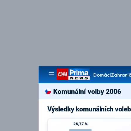
Domácí
Zahranič
Pořady
Komunální volby 2006
Výsledky komunálních voleb
28,77 %