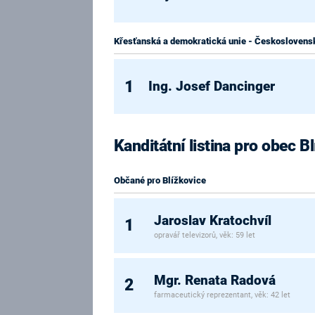
Křesťanská a demokratická unie - Československ
1
Ing. Josef Dancinger
Kanditátní listina pro obec B
Občané pro Blížkovice
Jaroslav Kratochvíl
1
opravář televizorů, věk: 59 let
Mgr. Renata Radová
2
farmaceutický reprezentant, věk: 42 let