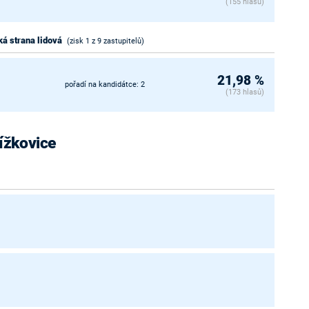
(155 hlasů)
á strana lidová
(zisk 1 z 9 zastupitelů)
21,98 %
pořadí na kandidátce: 2
(173 hlasů)
lížkovice