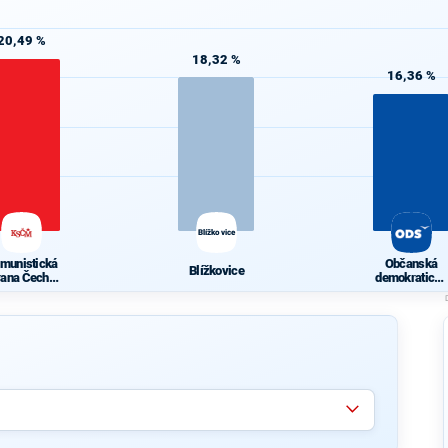
20,49 %
18,32 %
16,36 %
Blížkovice
munistická
Občanská
Blížkovice
rana Čech a
demokratická
Moravy
strana