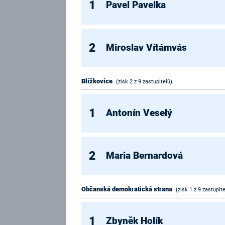
1
Pavel Pavelka
2
Miroslav Vítámvás
Blížkovice
(zisk 2 z 9 zastupitelů)
1
Antonín Veselý
2
Maria Bernardová
Občanská demokratická strana
(zisk 1 z 9 zastupite
1
Zbyněk Holík