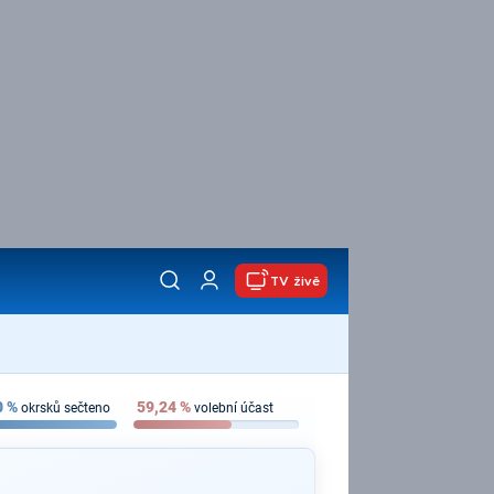
TV živě
0
%
59,24
%
okrsků sečteno
volební účast