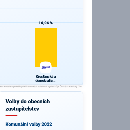
16,06 %
Křesťanská a
demokratická
unie -
Českoslovens
ká strana
lidová
Volby do obecních
zastupitelstev
Komunální volby 2022