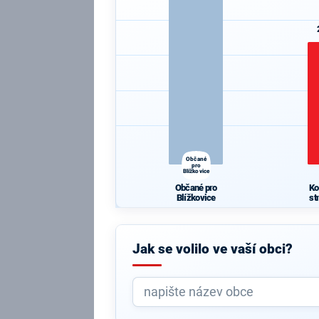
Občané
pro
Blížkovice
Občané pro
Ko
Blížkovice
st
Jak se volilo ve vaší obci?