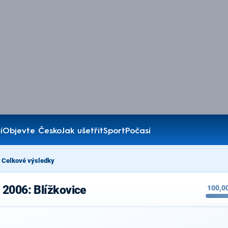
í
Objevte Česko
Jak ušetřit
Sport
Počasí
Celkové výsledky
 2006: Blížkovice
100,0