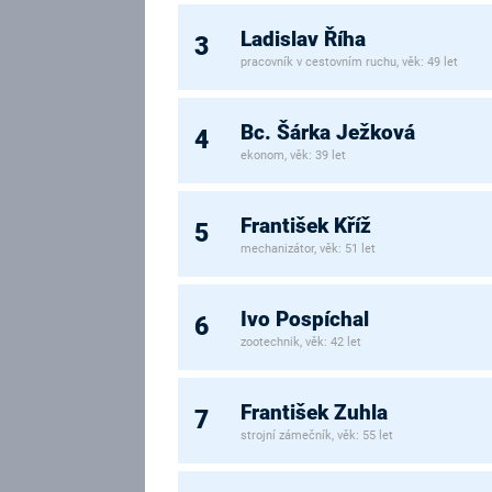
Ladislav Říha
3
pracovník v cestovním ruchu, věk: 49 let
Bc. Šárka Ježková
4
ekonom, věk: 39 let
František Kříž
5
mechanizátor, věk: 51 let
Ivo Pospíchal
6
zootechnik, věk: 42 let
František Zuhla
7
strojní zámečník, věk: 55 let