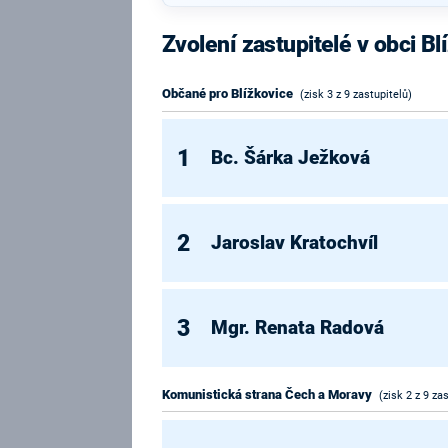
Zvolení zastupitelé v obci Bl
Občané pro Blížkovice
(zisk 3 z 9 zastupitelů)
1
Bc. Šárka Ježková
2
Jaroslav Kratochvíl
3
Mgr. Renata Radová
Komunistická strana Čech a Moravy
(zisk 2 z 9 za