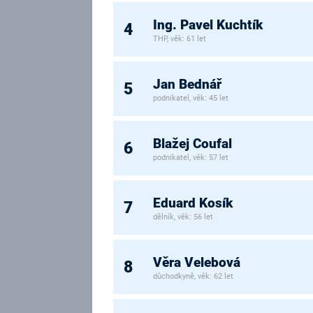
Ing. Pavel Kuchtík
4
THP, věk: 61 let
Jan Bednář
5
podnikatel, věk: 45 let
Blažej Coufal
6
podnikatel, věk: 57 let
Eduard Kosík
7
dělník, věk: 56 let
Věra Velebová
8
důchodkyně, věk: 62 let