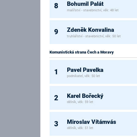
Bohumil Palát
8
malířství - stavebnictví, věk: 48 let
Zdeněk Konvalina
9
truhlářství - stavebnictví, věk: 50 let
Komunistická strana Čech a Moravy
Pavel Pavelka
1
podnikatel, věk: 50 let
Karel Bořecký
2
dělník, věk: 59 let
Miroslav Vítámvás
3
dělník, věk: 51 let