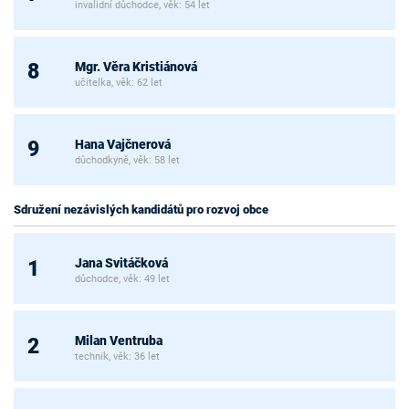
invalidní důchodce, věk: 54 let
Mgr. Věra Kristiánová
8
učitelka, věk: 62 let
Hana Vajčnerová
9
důchodkyně, věk: 58 let
Sdružení nezávislých kandidátů pro rozvoj obce
Jana Svitáčková
1
důchodce, věk: 49 let
Milan Ventruba
2
technik, věk: 36 let