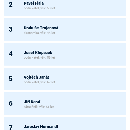
Pavel Fiala
2
podnikatel, věk: 58 let
Drahuše Trojanová
3
ekonomka, věk: 43 let
Josef Klepáček
4
podnikatel, věk: 56 let
Vojtěch Janát
5
podnikatel, věk: 67 let
Jiří Karaf
6
zámečník, věk: 51 let
Jaroslav Hormandl
7