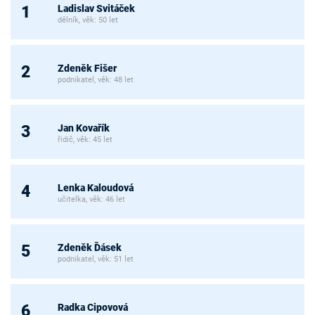
Ladislav Svitáček
1
dělník, věk: 50 let
Zdeněk Fišer
2
podnikatel, věk: 48 let
Jan Kovařík
3
řidič, věk: 45 let
Lenka Kaloudová
4
učitelka, věk: 46 let
Zdeněk Ďásek
5
podnikatel, věk: 51 let
Radka Cipovová
6