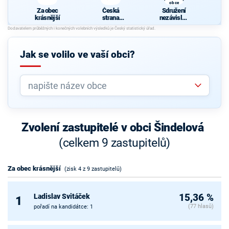
obce
Za obec
Česká
Sdružení
krásnější
strana
nezávislýc
sociálně
h
demokrati
kandidátů
cká
pro rozvoj
obce
Jak se volilo ve vaší obci?
Zvolení zastupitelé v obci Šindelová
(celkem 9 zastupitelů)
Za obec krásnější
(zisk 4 z 9 zastupitelů)
Ladislav Svitáček
15,36 %
1
(77 hlasů)
pořadí na kandidátce: 1