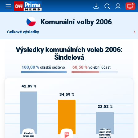
Komunální volby 2006
Celkové výsledky
Výsledky komunálních voleb 2006:
Šindelová
100,00
%
60,58
%
okrsků sečteno
volební účast
42,89 %
34,59 %
22,52 %
Sdružení
nezávislých
Za obec
kandidátů
krásnější
pro rozvoj