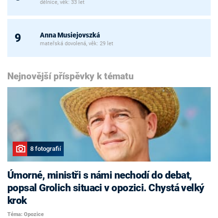
dělnice, věk: 33 let
Anna Musiejovszká
9
mateřská dovolená, věk: 29 let
Nejnovější příspěvky k tématu
8 fotografií
Úmorné, ministři s námi nechodí do debat,
popsal Grolich situaci v opozici. Chystá velký
krok
Téma: Opozice