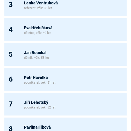
Lenka Ventrubová
3
referent, věk: 36 let
Eva Hřebíčková
4
dělnice, věk: 40 let
Jan Bouchal
5
dělník, věk: 53 let
Petr Havelka
6
podnikatel, věk: 51 let
Jiří Lehotský
7
podnikatel, věk: 52 let
Pavlína Illková
8