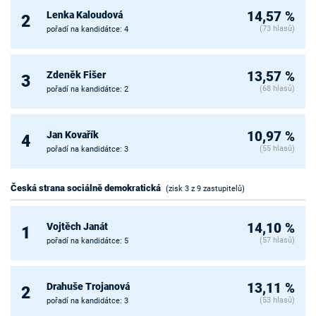
Lenka Kaloudová
14,57 %
2
(73 hlasů)
pořadí na kandidátce: 4
Zdeněk Fišer
13,57 %
3
(68 hlasů)
pořadí na kandidátce: 2
Jan Kovařík
10,97 %
4
(55 hlasů)
pořadí na kandidátce: 3
Česká strana sociálně demokratická
(zisk 3 z 9 zastupitelů)
Vojtěch Janát
14,10 %
1
(57 hlasů)
pořadí na kandidátce: 5
Drahuše Trojanová
13,11 %
2
(53 hlasů)
pořadí na kandidátce: 3