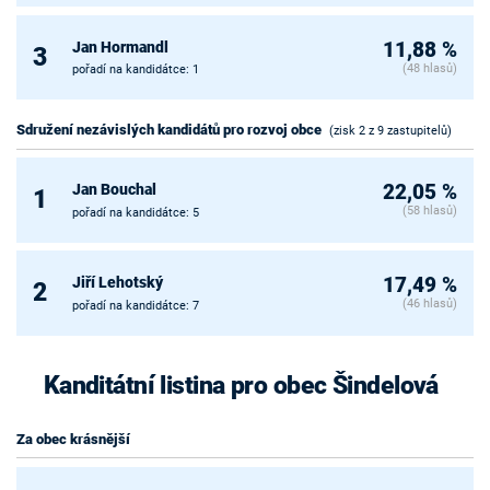
Jan Hormandl
11,88 %
3
(48 hlasů)
pořadí na kandidátce: 1
Sdružení nezávislých kandidátů pro rozvoj obce
(zisk 2 z 9 zastupitelů)
Jan Bouchal
22,05 %
1
(58 hlasů)
pořadí na kandidátce: 5
Jiří Lehotský
17,49 %
2
(46 hlasů)
pořadí na kandidátce: 7
Kanditátní listina pro obec Šindelová
Za obec krásnější