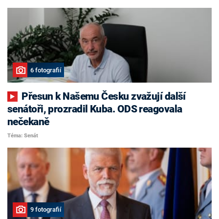
6 fotografií
Přesun k Našemu Česku zvažují další
senátoři, prozradil Kuba. ODS reagovala
nečekaně
Téma: Senát
9 fotografií