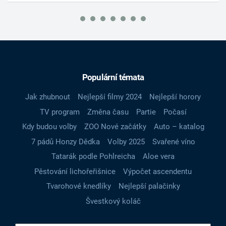
Populární témata
Jak zhubnout
Nejlepší filmy 2024
Nejlepší horory
TV program
Změna času
Partie
Počasí
Kdy budou volby
ZOO Nové začátky
Auto – katalog
7 pádů Honzy Dědka
Volby 2025
Svařené víno
Tatarák podle Pohlreicha
Aloe vera
Pěstování lichořeřišnice
Výpočet ascendentu
Tvarohové knedlíky
Nejlepší palačinky
Švestkový koláč