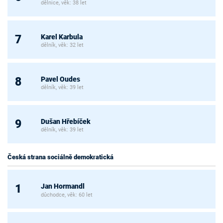
dělnice, věk: 38 let
Karel Karbula
7
dělník, věk: 32 let
Pavel Oudes
8
dělník, věk: 39 let
Dušan Hřebíček
9
dělník, věk: 39 let
Česká strana sociálně demokratická
Jan Hormandl
1
důchodce, věk: 60 let