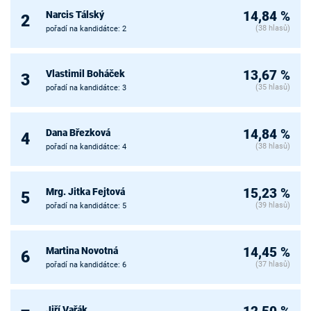
Narcis Tálský
14,84 %
2
(38 hlasů)
pořadí na kandidátce: 2
Vlastimil Boháček
13,67 %
3
(35 hlasů)
pořadí na kandidátce: 3
Dana Březková
14,84 %
4
(38 hlasů)
pořadí na kandidátce: 4
Mrg. Jitka Fejtová
15,23 %
5
(39 hlasů)
pořadí na kandidátce: 5
Martina Novotná
14,45 %
6
(37 hlasů)
pořadí na kandidátce: 6
Jiří Vařák