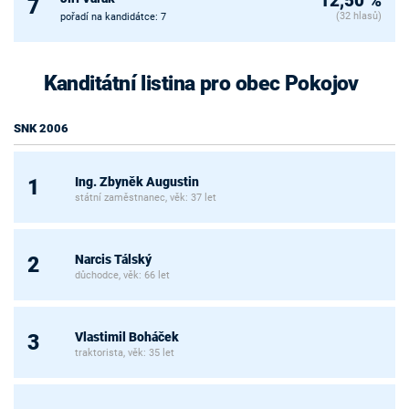
12,50 %
7
(32 hlasů)
pořadí na kandidátce: 7
Kanditátní listina pro obec Pokojov
SNK 2006
Ing. Zbyněk Augustin
1
státní zaměstnanec, věk: 37 let
Narcis Tálský
2
důchodce, věk: 66 let
Vlastimil Boháček
3
traktorista, věk: 35 let