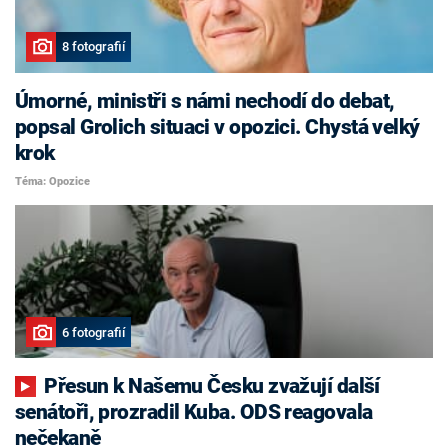
8 fotografií
Úmorné, ministři s námi nechodí do debat,
popsal Grolich situaci v opozici. Chystá velký
krok
Téma: Opozice
6 fotografií
Přesun k Našemu Česku zvažují další
senátoři, prozradil Kuba. ODS reagovala
nečekaně