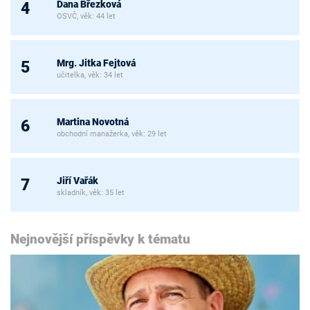
Dana Březková
4
OSVČ, věk: 44 let
Mrg. Jitka Fejtová
5
učitelka, věk: 34 let
Martina Novotná
6
obchodní manažerka, věk: 29 let
Jiří Vařák
7
skladník, věk: 35 let
Nejnovější příspěvky k tématu