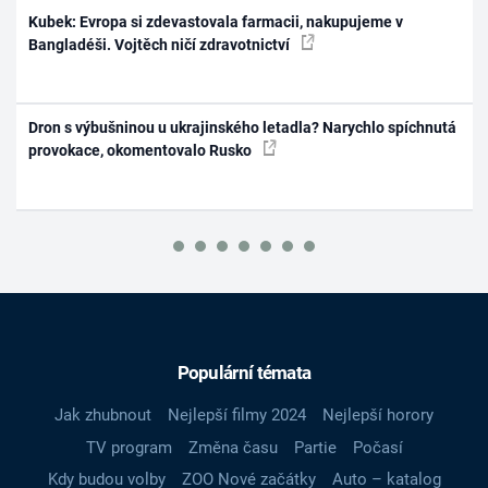
Kubek: Evropa si zdevastovala farmacii, nakupujeme v
Bangladéši. Vojtěch ničí zdravotnictví
Dron s výbušninou u ukrajinského letadla? Narychlo spíchnutá
provokace, okomentovalo Rusko
Populární témata
Jak zhubnout
Nejlepší filmy 2024
Nejlepší horory
TV program
Změna času
Partie
Počasí
Kdy budou volby
ZOO Nové začátky
Auto – katalog