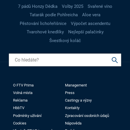
7 pádů Honzy Dědka
Volby 2025
Svařené víno
Tatarák podle Pohlreicha
Aloe vera
Pěstování lichořeřišnice
Výpočet ascendentu
Tvarohové knedlíky
Nejlepší palačinky
Švestkový koláč
O FTV Prima
Management
Volná místa
Press
Reklama
Castingy a výzvy
HbbTV
Kontakty
Podmínky užívání
Zpracování osobních údajů
Cookies
Nápověda