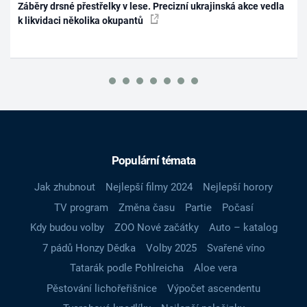
Záběry drsné přestřelky v lese. Precizní ukrajinská akce vedla
k likvidaci několika okupantů
Populární témata
Jak zhubnout
Nejlepší filmy 2024
Nejlepší horory
TV program
Změna času
Partie
Počasí
Kdy budou volby
ZOO Nové začátky
Auto – katalog
7 pádů Honzy Dědka
Volby 2025
Svařené víno
Tatarák podle Pohlreicha
Aloe vera
Pěstování lichořeřišnice
Výpočet ascendentu