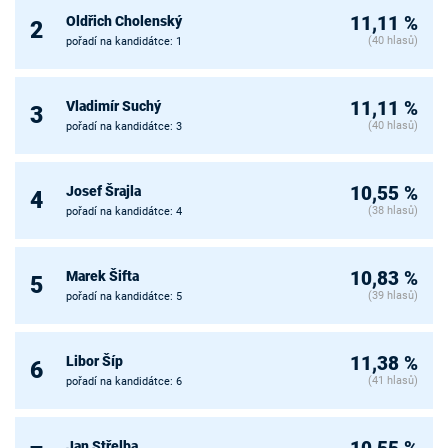
Oldřich Cholenský
11,11 %
2
(40 hlasů)
pořadí na kandidátce: 1
Vladimír Suchý
11,11 %
3
(40 hlasů)
pořadí na kandidátce: 3
Josef Šrajla
10,55 %
4
(38 hlasů)
pořadí na kandidátce: 4
Marek Šifta
10,83 %
5
(39 hlasů)
pořadí na kandidátce: 5
Libor Šíp
11,38 %
6
(41 hlasů)
pořadí na kandidátce: 6
Jan Střelba