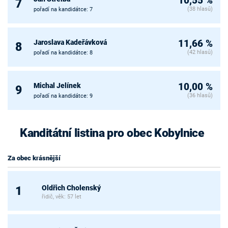
10,55 %
7
(38 hlasů)
pořadí na kandidátce: 7
Jaroslava Kadeřávková
11,66 %
8
(42 hlasů)
pořadí na kandidátce: 8
Michal Jelínek
10,00 %
9
(36 hlasů)
pořadí na kandidátce: 9
Kanditátní listina pro obec Kobylnice
Za obec krásnější
Oldřich Cholenský
1
řidič, věk: 57 let