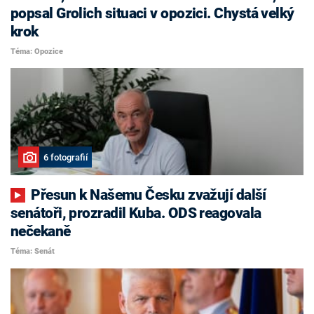
popsal Grolich situaci v opozici. Chystá velký
krok
Téma: Opozice
6 fotografií
Přesun k Našemu Česku zvažují další
senátoři, prozradil Kuba. ODS reagovala
nečekaně
Téma: Senát