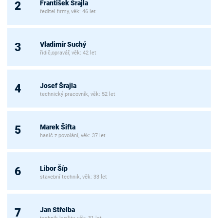
František Šrajla
2
ředitel firmy, věk: 46 let
Vladimír Suchý
3
řidič,opravář, věk: 42 let
Josef Šrajla
4
technický pracovník, věk: 52 let
Marek Šifta
5
hasič z povolání, věk: 37 let
Libor Šíp
6
stavební technik, věk: 33 let
Jan Střelba
7