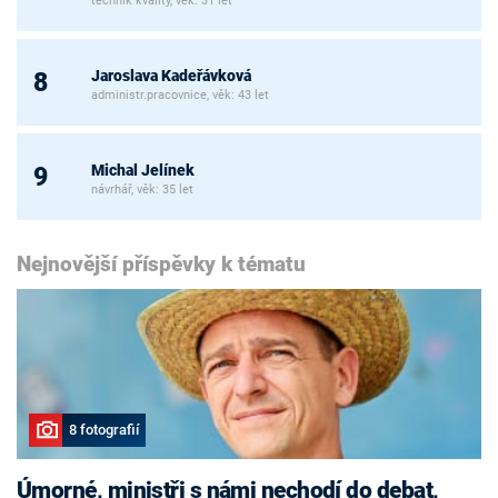
technik kvality, věk: 31 let
Jaroslava Kadeřávková
8
administr.pracovnice, věk: 43 let
Michal Jelínek
9
návrhář, věk: 35 let
Nejnovější příspěvky k tématu
8 fotografií
Úmorné, ministři s námi nechodí do debat,