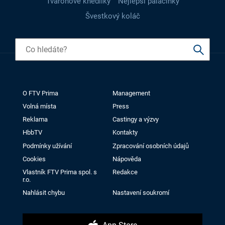
Tvarohové knedlíky
Nejlepší palačinky
Švestkový koláč
O FTV Prima
Management
Volná místa
Press
Reklama
Castingy a výzvy
HbbTV
Kontakty
Podmínky užívání
Zpracování osobních údajů
Cookies
Nápověda
Vlastník FTV Prima spol. s
Redakce
r.o.
Nahlásit chybu
Nastavení soukromí