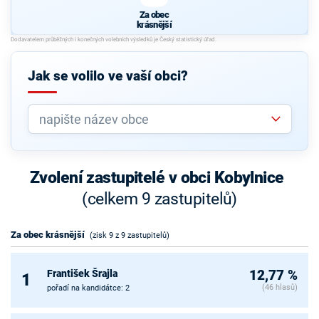
Za obec
krásnější
Jak se volilo ve vaší obci?
Zvolení zastupitelé v obci Kobylnice
(celkem 9 zastupitelů)
Za obec krásnější
(zisk 9 z 9 zastupitelů)
František Šrajla
12,77 %
1
(46 hlasů)
pořadí na kandidátce: 2