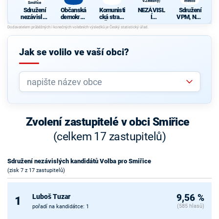
V.Železný)
město
Smiřice
Sdružení
Občanská
Komunisti
NEZÁVISL
Sdružení
nezávislýc
demokrati
cká strana
Í
VPM, NK -
h
cká strana
Čech a
DEMOKRA
Volba pro
kandidátů
Moravy
TÉ
město
Volba pro
(předseda
Smiřice
V.Železný)
Jak se volilo ve vaší obci?
Zvolení zastupitelé v obci Smiřice
(celkem 17 zastupitelů)
Sdružení nezávislých kandidátů Volba pro Smiřice
(zisk 7 z 17 zastupitelů)
Luboš Tuzar
9,56 %
1
(585 hlasů)
pořadí na kandidátce: 1