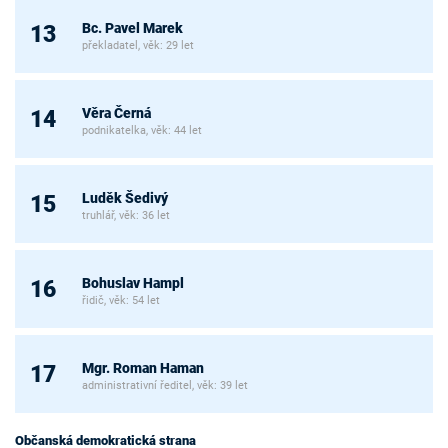
Bc. Pavel Marek
13
překladatel, věk: 29 let
Věra Černá
14
podnikatelka, věk: 44 let
Luděk Šedivý
15
truhlář, věk: 36 let
Bohuslav Hampl
16
řidič, věk: 54 let
Mgr. Roman Haman
17
administrativní ředitel, věk: 39 let
Občanská demokratická strana