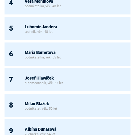
Věra Moníková
4
podnikatelka, věk: 48 let
Lubomír Jandera
5
technik, věk: 48 let
Mária Barnetová
6
podnikatelka, věk: 55 let
Josef Hlaváček
7
automechanik, věk: 57 let
Milan Blažek
8
podnikatel, věk: 50 let
Albína Dunasová
9
kuchařka, věk: 54 let