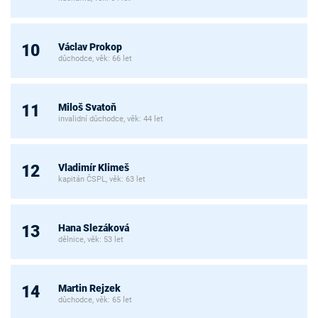
Václav Prokop
10
důchodce, věk: 66 let
Miloš Svatoň
11
invalidní důchodce, věk: 44 let
Vladimír Klimeš
12
kapitán ČSPL, věk: 63 let
Hana Slezáková
13
dělnice, věk: 53 let
Martin Rejzek
14
důchodce, věk: 65 let