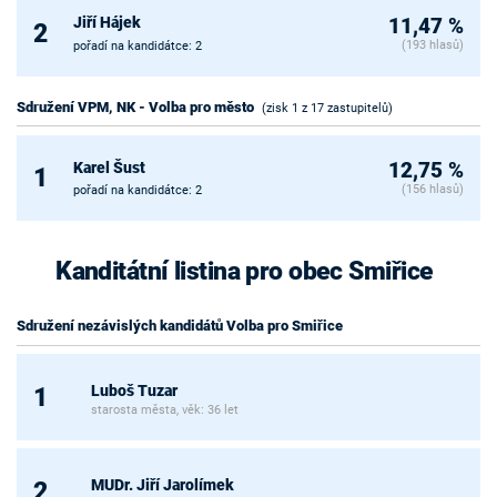
Jiří Hájek
11,47 %
2
(193 hlasů)
pořadí na kandidátce: 2
Sdružení VPM, NK - Volba pro město
(zisk 1 z 17 zastupitelů)
Karel Šust
12,75 %
1
(156 hlasů)
pořadí na kandidátce: 2
Kanditátní listina pro obec Smiřice
Sdružení nezávislých kandidátů Volba pro Smiřice
Luboš Tuzar
1
starosta města, věk: 36 let
MUDr. Jiří Jarolímek
2