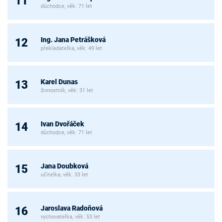
11
důchodce, věk: 71 let
Ing. Jana Petrášková
12
překladatelka, věk: 49 let
Karel Dunas
13
živnostník, věk: 31 let
Ivan Dvořáček
14
důchodce, věk: 71 let
Jana Doubková
15
učitelka, věk: 33 let
Jaroslava Radoňová
16
vychovatelka, věk: 53 let