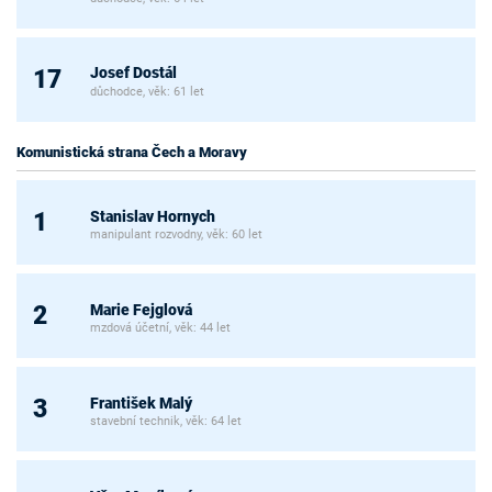
Josef Dostál
17
důchodce, věk: 61 let
Komunistická strana Čech a Moravy
Stanislav Hornych
1
manipulant rozvodny, věk: 60 let
Marie Fejglová
2
mzdová účetní, věk: 44 let
František Malý
3
stavební technik, věk: 64 let