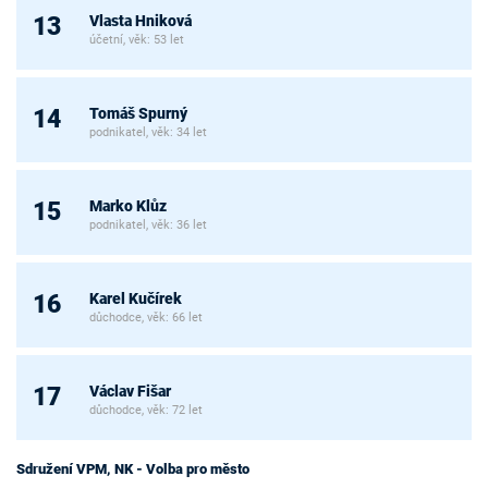
Vlasta Hniková
13
účetní, věk: 53 let
Tomáš Spurný
14
podnikatel, věk: 34 let
Marko Klůz
15
podnikatel, věk: 36 let
Karel Kučírek
16
důchodce, věk: 66 let
Václav Fišar
17
důchodce, věk: 72 let
Sdružení VPM, NK - Volba pro město