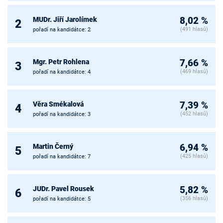
MUDr. Jiří Jarolímek
8,02 %
2
(491 hlasů)
pořadí na kandidátce: 2
Mgr. Petr Rohlena
7,66 %
3
(469 hlasů)
pořadí na kandidátce: 4
Věra Smékalová
7,39 %
4
(452 hlasů)
pořadí na kandidátce: 3
Martin Černý
6,94 %
5
(425 hlasů)
pořadí na kandidátce: 7
JUDr. Pavel Rousek
5,82 %
6
(356 hlasů)
pořadí na kandidátce: 5