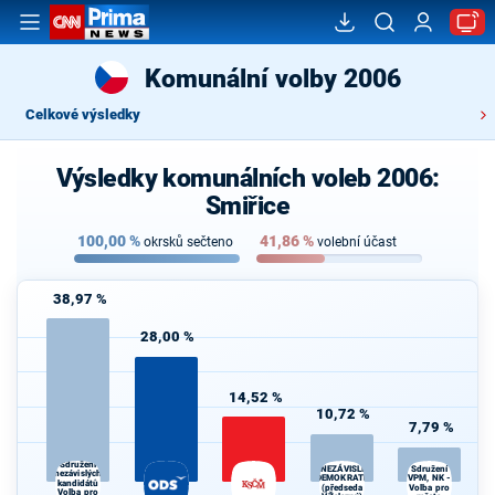
Komunální volby 2006
Celkové výsledky
Výsledky komunálních voleb 2006:
Smiřice
100,00
%
41,86
%
okrsků sečteno
volební účast
38,97 %
28,00 %
14,52 %
10,72 %
7,79 %
Sdružení
NEZÁVISLÍ
Sdružení
nezávislých
VPM, NK -
DEMOKRATÉ
kandidátů
(předseda
Volba pro
Volba pro