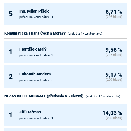
Ing. Milan Plšek
6,71 %
5
(295 hlasů)
pořadí na kandidátce: 1
Komunistická strana Čech a Moravy
(zisk 2 z 17 zastupitelů)
František Malý
9,56 %
1
(218 hlasů)
pořadí na kandidátce: 3
Lubomír Jandera
9,17 %
2
(209 hlasů)
pořadí na kandidátce: 5
NEZÁVISLÍ DEMOKRATÉ (předseda V.Železný)
(zisk 2 z 17 zastupitelů)
Jiří Heřman
14,03 %
1
(236 hlasů)
pořadí na kandidátce: 1