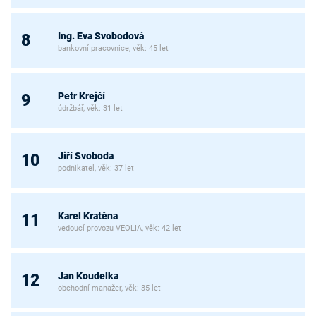
Ing. Eva Svobodová
8
bankovní pracovnice, věk: 45 let
Petr Krejčí
9
údržbář, věk: 31 let
Jiří Svoboda
10
podnikatel, věk: 37 let
Karel Kratěna
11
vedoucí provozu VEOLIA, věk: 42 let
Jan Koudelka
12
obchodní manažer, věk: 35 let