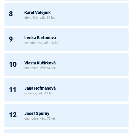
Karel Volejník
8
elektrikář, věk: 60 let
Lenka Bartoňová
9
expedientka, věk: 40 let
Vlasta Kučírková
10
důchodce, věk: 64 let
Jana Hofmanová
11
učitelka, věk: 42 let
Josef Spurný
12
důchodce, věk: 75 let