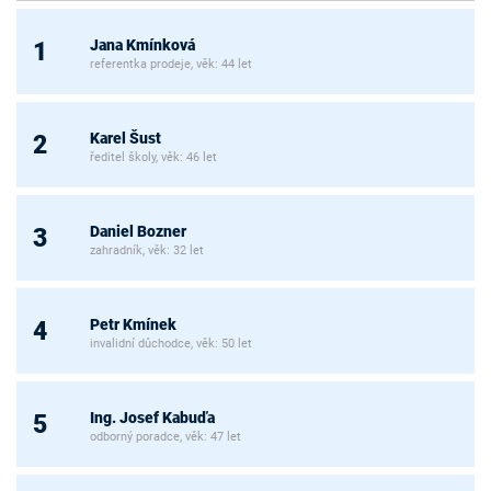
Jana Kmínková
1
referentka prodeje, věk: 44 let
Karel Šust
2
ředitel školy, věk: 46 let
Daniel Bozner
3
zahradník, věk: 32 let
Petr Kmínek
4
invalidní důchodce, věk: 50 let
Ing. Josef Kabuďa
5
odborný poradce, věk: 47 let