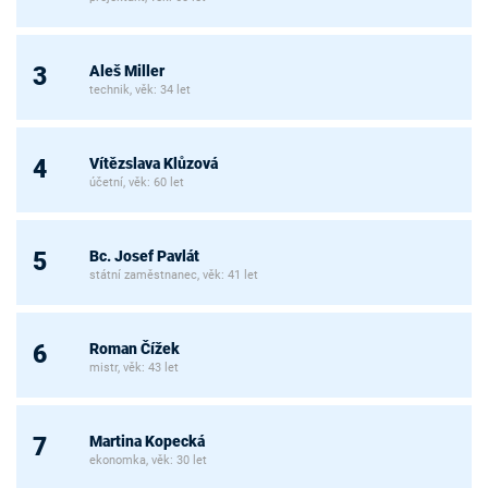
Aleš Miller
3
technik, věk: 34 let
Vítězslava Klůzová
4
účetní, věk: 60 let
Bc. Josef Pavlát
5
státní zaměstnanec, věk: 41 let
Roman Čížek
6
mistr, věk: 43 let
Martina Kopecká
7
ekonomka, věk: 30 let