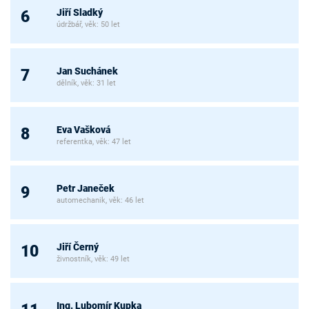
Jiří Sladký
6
údržbář, věk: 50 let
Jan Suchánek
7
dělník, věk: 31 let
Eva Vašková
8
referentka, věk: 47 let
Petr Janeček
9
automechanik, věk: 46 let
Jiří Černý
10
živnostník, věk: 49 let
Ing. Lubomír Kupka