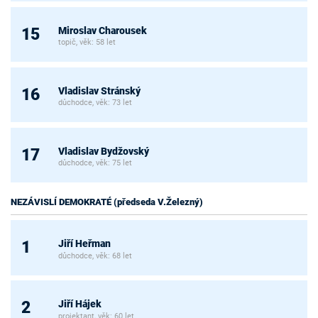
Miroslav Charousek
15
topič, věk: 58 let
Vladislav Stránský
16
důchodce, věk: 73 let
Vladislav Bydžovský
17
důchodce, věk: 75 let
NEZÁVISLÍ DEMOKRATÉ (předseda V.Železný)
Jiří Heřman
1
důchodce, věk: 68 let
Jiří Hájek
2
projektant, věk: 60 let