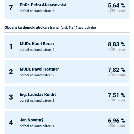
PhDr. Petra Atanasovská
5,64 %
7
(345 hlasů)
pořadí na kandidátce: 6
Občanská demokratická strana
(zisk 5 z 17 zastupitelů)
MUDr. Karel Beran
8,83 %
1
(388 hlasů)
pořadí na kandidátce: 2
MUDr. Pavel Hottmar
7,82 %
2
(344 hlasů)
pořadí na kandidátce: 7
Ing. Ladislav Koldrt
7,51 %
3
(330 hlasů)
pořadí na kandidátce: 3
Jan Novotný
6,96 %
4
(306 hlasů)
pořadí na kandidátce: 4