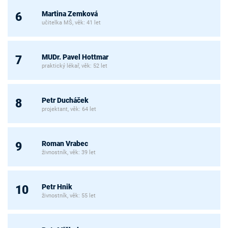
Martina Zemková
6
učitelka MŠ, věk: 41 let
MUDr. Pavel Hottmar
7
praktický lékař, věk: 52 let
Petr Ducháček
8
projektant, věk: 64 let
Roman Vrabec
9
živnostník, věk: 39 let
Petr Hnik
10
živnostník, věk: 55 let