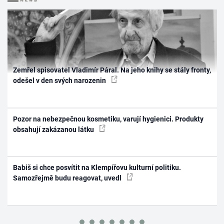
Zemřel spisovatel Vladimír Páral. Na jeho knihy se stály fronty,
odešel v den svých narozenin
Pozor na nebezpečnou kosmetiku, varují hygienici. Produkty
obsahují zakázanou látku
Babiš si chce posvítit na Klempířovu kulturní politiku.
Samozřejmě budu reagovat, uvedl