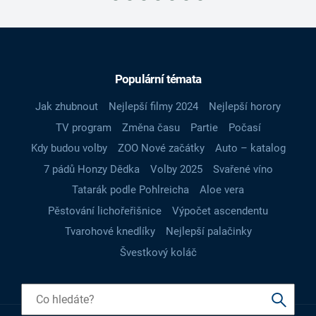
Populární témata
Jak zhubnout
Nejlepší filmy 2024
Nejlepší horory
TV program
Změna času
Partie
Počasí
Kdy budou volby
ZOO Nové začátky
Auto – katalog
7 pádů Honzy Dědka
Volby 2025
Svařené víno
Tatarák podle Pohlreicha
Aloe vera
Pěstování lichořeřišnice
Výpočet ascendentu
Tvarohové knedlíky
Nejlepší palačinky
Švestkový koláč