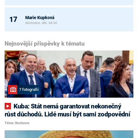
Marie Kupková
17
důchodce, věk: 64 let
Nejnovější příspěvky k tématu
7 fotografií
Kuba: Stát nemá garantovat nekonečný
růst důchodů. Lidé musí být sami zodpovědní
Téma: Rozhovor