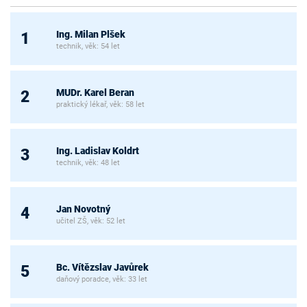
Ing. Milan Plšek
1
technik, věk: 54 let
MUDr. Karel Beran
2
praktický lékař, věk: 58 let
Ing. Ladislav Koldrt
3
technik, věk: 48 let
Jan Novotný
4
učitel ZŠ, věk: 52 let
Bc. Vítězslav Javůrek
5
daňový poradce, věk: 33 let