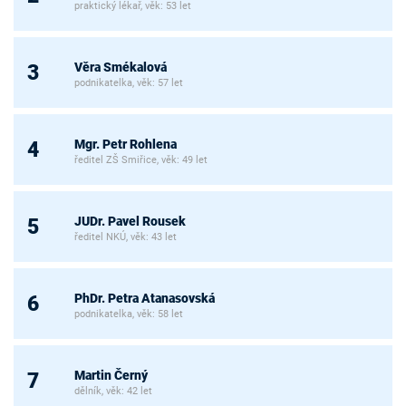
praktický lékař, věk: 53 let
Věra Smékalová
3
podnikatelka, věk: 57 let
Mgr. Petr Rohlena
4
ředitel ZŠ Smiřice, věk: 49 let
JUDr. Pavel Rousek
5
ředitel NKÚ, věk: 43 let
PhDr. Petra Atanasovská
6
podnikatelka, věk: 58 let
Martin Černý
7
dělník, věk: 42 let