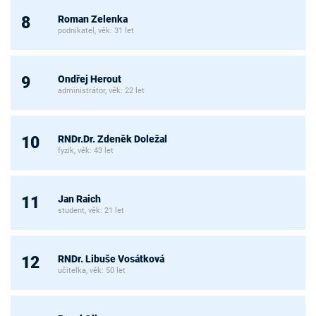
Roman Zelenka
8
podnikatel, věk: 31 let
Ondřej Herout
9
administrátor, věk: 22 let
RNDr.Dr. Zdeněk Doležal
10
fyzik, věk: 43 let
Jan Raich
11
student, věk: 21 let
RNDr. Libuše Vosátková
12
učitelka, věk: 50 let