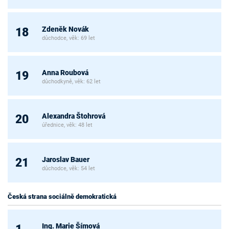
Zdeněk Novák
18
důchodce, věk: 69 let
Anna Roubová
19
důchodkyně, věk: 62 let
Alexandra Štohrová
20
úřednice, věk: 48 let
Jaroslav Bauer
21
důchodce, věk: 54 let
Česká strana sociálně demokratická
Ing. Marie Šímová
1