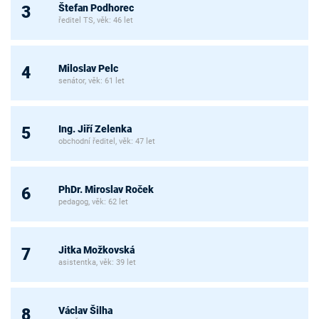
Štefan Podhorec
3
ředitel TS, věk: 46 let
Miloslav Pelc
4
senátor, věk: 61 let
Ing. Jiří Zelenka
5
obchodní ředitel, věk: 47 let
PhDr. Miroslav Roček
6
pedagog, věk: 62 let
Jitka Možkovská
7
asistentka, věk: 39 let
Václav Šilha
8