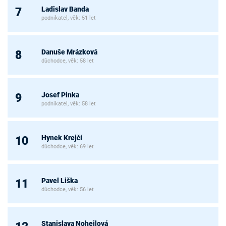
Ladislav Banda
7
podnikatel, věk: 51 let
Danuše Mrázková
8
důchodce, věk: 58 let
Josef Pinka
9
podnikatel, věk: 58 let
Hynek Krejčí
10
důchodce, věk: 69 let
Pavel Liška
11
důchodce, věk: 56 let
Stanislava Nohejlová