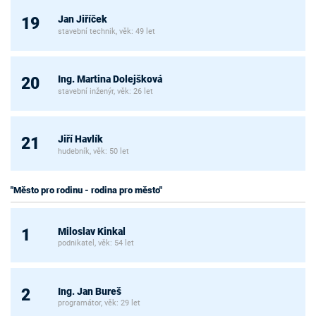
Jan Jiříček
19
stavební technik, věk: 49 let
Ing. Martina Dolejšková
20
stavební inženýr, věk: 26 let
Jiří Havlík
21
hudebník, věk: 50 let
"Město pro rodinu - rodina pro město"
Miloslav Kinkal
1
podnikatel, věk: 54 let
Ing. Jan Bureš
2
programátor, věk: 29 let