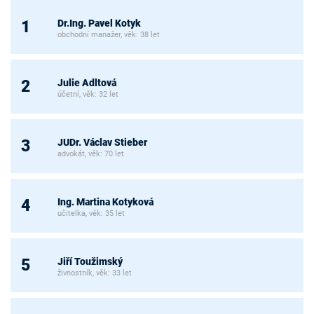
Dr.Ing. Pavel Kotyk
1
obchodní manažer, věk: 38 let
Julie Adltová
2
účetní, věk: 32 let
JUDr. Václav Stieber
3
advokát, věk: 70 let
Ing. Martina Kotyková
4
učitelka, věk: 35 let
Jiří Toužimský
5
živnostník, věk: 33 let