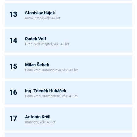
Stanislav Hájek
13
autoklempíř, věk: 47 let
Radek Volf
14
Hotel Volf majitel, věk: 43 let
Milan Šebek
15
Podnikatel autodoprava, věk: 43 let
Ing. Zdeněk Hubáček
16
Podnikatel stavebnictví, věk: 41 let
Antonín Krčil
17
manager, věk: 48 let