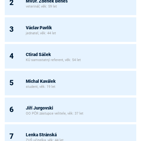
MVDr. Zdeněk Beneš
2
veterinář, věk: 59 let
Václav Pavlík
3
jednatel, věk: 44 let
Ctirad Sáček
4
KÚ samostatný referent, věk: 54 let
Michal Kaválek
5
student, věk: 19 let
Jiří Jurgovski
6
OO PČR zástupce velitele, věk: 37 let
Lenka Stránská
7
ZUŠ učitelka, věk: 44 let