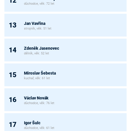
12
důchodce, věk: 72 let
Jan Vavřina
13
strojník, věk: 51 let
Zdeněk Jasenovec
14
dělník, věk: 52 let
Miroslav Šebesta
15
kuchař, věk: 61 let
Václav Novák
16
důchodce, věk: 76 let
Igor Šulc
17
důchodce, věk: 61 let