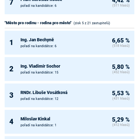
4,42 %
7
(511 hlasů)
pořadí na kandidátce: 6
"Město pro rodinu - rodina pro město"
(zisk 5 z 21 zastupitelů)
Ing. Jan Bechyně
6,65 %
1
(518 hlasů)
pořadí na kandidátce: 6
Ing. Vladimír Sochor
5,80 %
2
(452 hlasů)
pořadí na kandidátce: 15
RNDr. Libuše Vosátková
5,53 %
3
(431 hlasů)
pořadí na kandidátce: 12
Miloslav Kinkal
5,29 %
4
(412 hlasů)
pořadí na kandidátce: 1