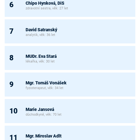
Chipo Hynková, DiS
6
zdravotní sestra, věk: 27 let
David Satranský
7
analytik, věk: 36 let
MUDr. Eva Stará
8
lékařka, věk: 30 let
Mgr. Tomáš Vonášek
9
fyzioterapeut, věk: 34 let
Marie Jansová
10
důchodkyně, věk: 70 let
Mgr. Miroslav Adlt
11