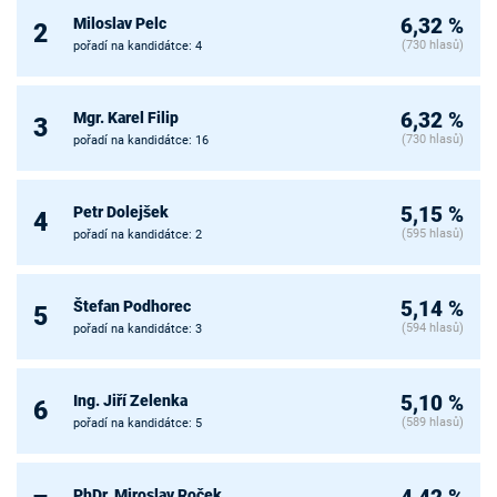
Miloslav Pelc
6,32 %
2
(730 hlasů)
pořadí na kandidátce: 4
Mgr. Karel Filip
6,32 %
3
(730 hlasů)
pořadí na kandidátce: 16
Petr Dolejšek
5,15 %
4
(595 hlasů)
pořadí na kandidátce: 2
Štefan Podhorec
5,14 %
5
(594 hlasů)
pořadí na kandidátce: 3
Ing. Jiří Zelenka
5,10 %
6
(589 hlasů)
pořadí na kandidátce: 5
PhDr. Miroslav Roček