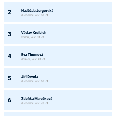
Naděžda Jurgovská
2
důchodce, věk: 58 let
Václav Kreibich
3
zedník, věk: 53 let
Eva Thumová
4
dělnice, věk: 43 let
Jiří Drvota
5
důchodce, věk: 68 let
Zdeňka Marečková
6
důchodce, věk: 70 let