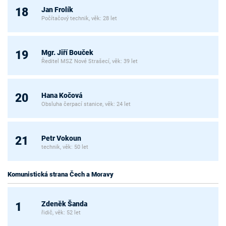
Jan Frolík
18
Počítačový technik, věk: 28 let
Mgr. Jiří Bouček
19
Ředitel MSZ Nové Strašecí, věk: 39 let
Hana Kočová
20
Obsluha čerpací stanice, věk: 24 let
Petr Vokoun
21
technik, věk: 50 let
Komunistická strana Čech a Moravy
Zdeněk Šanda
1
řidič, věk: 52 let