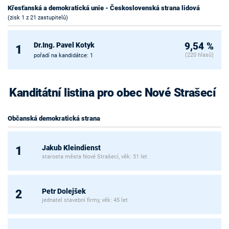
Křesťanská a demokratická unie - Československá strana lidová
(zisk 1 z 21 zastupitelů)
Dr.Ing. Pavel Kotyk
9,54 %
1
(220 hlasů)
pořadí na kandidátce: 1
Kanditátní listina pro obec Nové Strašecí
Občanská demokratická strana
Jakub Kleindienst
1
starosta města Nové Strašecí, věk: 31 let
Petr Dolejšek
2
jednatel stavební firmy, věk: 45 let