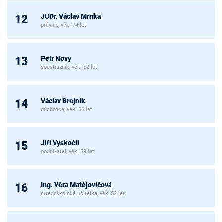
JUDr. Václav Mrnka
12
právník, věk: 74 let
Petr Nový
13
soustružník, věk: 52 let
Václav Brejník
14
důchodce, věk: 56 let
Jiří Vyskočil
15
podnikatel, věk: 59 let
Ing. Věra Matějovičová
16
středoškolská učitelka, věk: 52 let