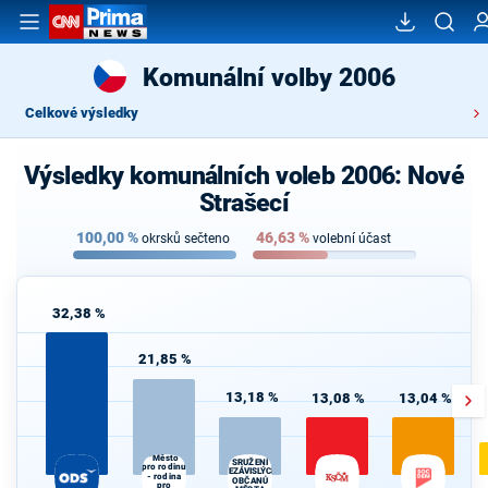
Komunální volby 2006
Celkové výsledky
Výsledky komunálních voleb 2006: Nové
Strašecí
100,00
%
46,63
%
okrsků sečteno
volební účast
32,38 %
21,85 %
13,18 %
13,08 %
13,04 %
"Město
SRUŽENÍ
pro rodinu
NEZÁVISLÝCH
- rodina
OBČANŮ
pro