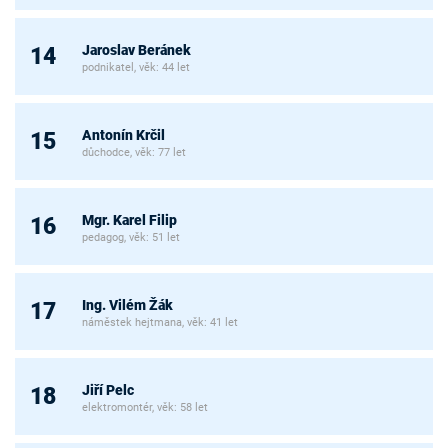
Jaroslav Beránek
14
podnikatel, věk: 44 let
Antonín Krčil
15
důchodce, věk: 77 let
Mgr. Karel Filip
16
pedagog, věk: 51 let
Ing. Vilém Žák
17
náměstek hejtmana, věk: 41 let
Jiří Pelc
18
elektromontér, věk: 58 let