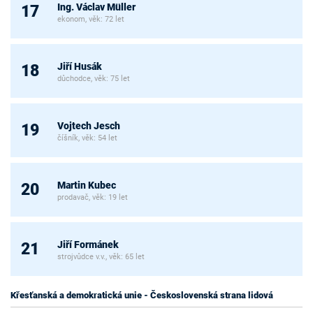
Ing. Václav Müller
17
ekonom, věk: 72 let
Jiří Husák
18
důchodce, věk: 75 let
Vojtech Jesch
19
číšník, věk: 54 let
Martin Kubec
20
prodavač, věk: 19 let
Jiří Formánek
21
strojvůdce v.v., věk: 65 let
Křesťanská a demokratická unie - Československá strana lidová