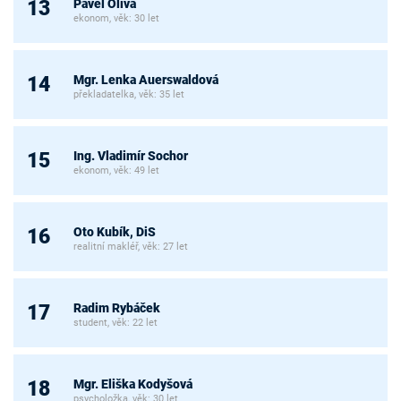
Pavel Oliva
13
ekonom, věk: 30 let
Mgr. Lenka Auerswaldová
14
překladatelka, věk: 35 let
Ing. Vladimír Sochor
15
ekonom, věk: 49 let
Oto Kubík, DiS
16
realitní makléř, věk: 27 let
Radim Rybáček
17
student, věk: 22 let
Mgr. Eliška Kodyšová
18
psycholožka, věk: 30 let