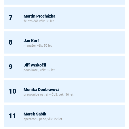
Martin Procházka
7
železničář, věk: 38 let
Jan Korf
8
manažer, věk: 50 let
Jiří Vyskočil
9
podnikatel, věk: 35 let
Monika Doubravová
10
pracovnice ostrahy ČLS, věk: 36 let
Marek Šabík
11
operátor u pece, věk: 22 let