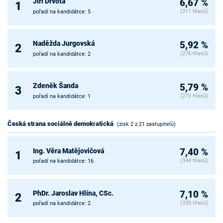
Jiří Drvota
6,67 %
1
(311 hlasů)
pořadí na kandidátce: 5
Naděžda Jurgovská
5,92 %
2
(276 hlasů)
pořadí na kandidátce: 2
Zdeněk Šanda
5,79 %
3
(270 hlasů)
pořadí na kandidátce: 1
Česká strana sociálně demokratická
(zisk 2 z 21 zastupitelů)
Ing. Věra Matějovičová
7,40 %
1
(344 hlasů)
pořadí na kandidátce: 16
PhDr. Jaroslav Hlína, CSc.
7,10 %
2
(330 hlasů)
pořadí na kandidátce: 2