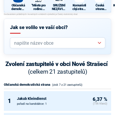
MĚSTA
město"
Občanská
"Město pro
SRUŽENÍ
Komunisti
Česká
K
demokrati
rodinu -
NEZÁVISL
cká strana
strana
cká strana
rodina pro
ÝCH
Čech a
sociálně
d
město"
OBČANŮ
Moravy
demokrati
c
MĚSTA
cká
Č
Jak se volilo ve vaší obci?
Zvolení zastupitelé v obci Nové Strašecí
(celkem 21 zastupitelů)
Občanská demokratická strana
(zisk 7 z 21 zastupitelů)
Jakub Kleindienst
6,37 %
1
(736 hlasů)
pořadí na kandidátce: 1