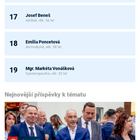
Josef Beneš
17
údržbář, věk: 56 let
Emilia Poncetová
18
důchodkyně, věk: 58 let
Mgr. Markéta Vonášková
19
fyzioterapeutka, věk: 32 let
Nejnovější příspěvky k tématu