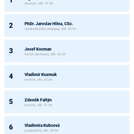
ekonom, věk: 41 let
PhDr. Jaroslav Hlína, CSc.
2
vysokoškolský pedagog, věk: 63 let
Josef Kocman
3
horník-důchodce, věk: 63 let
Vladimír Kuzmuk
4
technik, věk: 65 let
Zdeněk Faltýn
5
technik, věk: 51 let
Vladimíra Kubcová
6
prodavačka, věk: 38 let