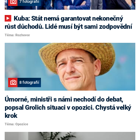
7 fotografií
Kuba: Stát nemá garantovat nekonečný
růst důchodů. Lidé musí být sami zodpovědní
Téma: Rozhovor
8 fotografií
Úmorné, ministři s námi nechodí do debat,
popsal Grolich situaci v opozici. Chystá velký
krok
Téma: Opozice