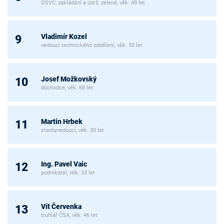
OSVČ, zakládání a údrž. zeleně, věk: 49 let
Vladimír Kozel
9
vedoucí technického oddělení, věk: 50 let
Josef Možkovský
10
důchodce, věk: 68 let
Martin Hrbek
11
stavbyvedoucí, věk: 30 let
Ing. Pavel Vaic
12
podnikatel, věk: 53 let
Vít Červenka
13
truhlář ČSA, věk: 46 let