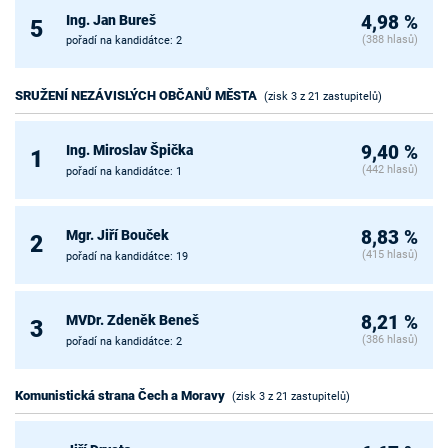
Ing. Jan Bureš
4,98 %
5
(388 hlasů)
pořadí na kandidátce: 2
SRUŽENÍ NEZÁVISLÝCH OBČANŮ MĚSTA
(zisk 3 z 21 zastupitelů)
Ing. Miroslav Špička
9,40 %
1
(442 hlasů)
pořadí na kandidátce: 1
Mgr. Jiří Bouček
8,83 %
2
(415 hlasů)
pořadí na kandidátce: 19
MVDr. Zdeněk Beneš
8,21 %
3
(386 hlasů)
pořadí na kandidátce: 2
Komunistická strana Čech a Moravy
(zisk 3 z 21 zastupitelů)