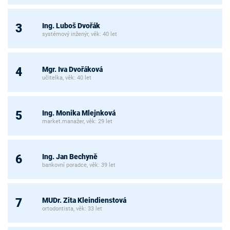
Ing. Luboš Dvořák
3
systémový inženýr, věk: 40 let
Mgr. Iva Dvořáková
4
učitelka, věk: 40 let
Ing. Monika Mlejnková
5
market.manažer, věk: 29 let
Ing. Jan Bechyně
6
bankovní poradce, věk: 39 let
MUDr. Zita Kleindienstová
7
ortodontista, věk: 33 let