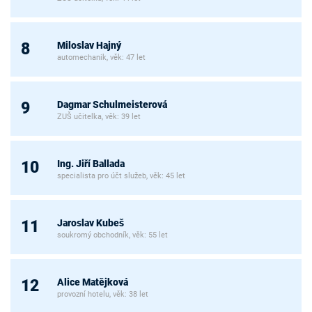
Miloslav Hajný
8
automechanik, věk: 47 let
Dagmar Schulmeisterová
9
ZUŠ učitelka, věk: 39 let
Ing. Jiří Ballada
10
specialista pro účt služeb, věk: 45 let
Jaroslav Kubeš
11
soukromý obchodník, věk: 55 let
Alice Matějková
12
provozní hotelu, věk: 38 let