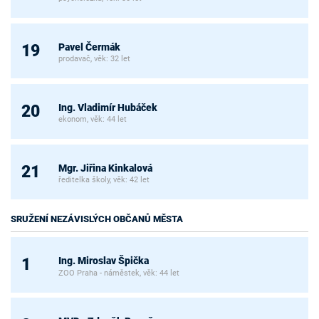
Pavel Čermák
19
prodavač, věk: 32 let
Ing. Vladimír Hubáček
20
ekonom, věk: 44 let
Mgr. Jiřina Kinkalová
21
ředitelka školy, věk: 42 let
SRUŽENÍ NEZÁVISLÝCH OBČANŮ MĚSTA
Ing. Miroslav Špička
1
ZOO Praha - náměstek, věk: 44 let