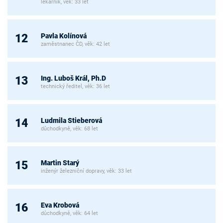
lékárník, věk: 33 let
Pavla Kolínová
12
zaměstnanec ČD, věk: 42 let
Ing. Luboš Král, Ph.D
13
technický ředitel, věk: 36 let
Ludmila Stieberová
14
důchodkyně, věk: 68 let
Martin Starý
15
inženýr železniční dopravy, věk: 33 let
Eva Krobová
16
důchodkyně, věk: 64 let