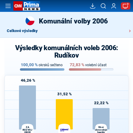
Komunální volby 2006
Celkové výsledky
Výsledky komunálních voleb 2006:
Rudíkov
100,00
%
72,83
%
okrsků sečteno
volební účast
46,26 %
31,52 %
22,22 %
ZA
Sbor
ROZVOJ
dobrovolných
OBCE
hasičů