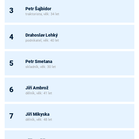
Petr Šajbidor
3
traktorista, věk: 34 let
Drahoslav Lehký
4
podnikatel, věk: 40 let
Petr Smetana
5
skladník, věk: 30 let
Jiří Ambrož
6
dělník, věk: 41 let
Jiří Mikyska
7
dělník, věk: 48 let