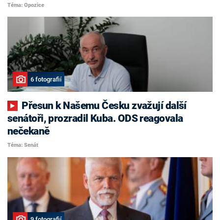
Téma: Opozice
6 fotografií
Přesun k Našemu Česku zvažují další
senátoři, prozradil Kuba. ODS reagovala
nečekaně
Téma: Senát
9 fotografií