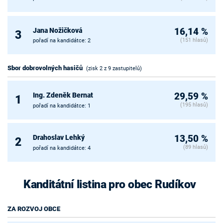
Jana Nožičková
16,14 %
3
(151 hlasů)
pořadí na kandidátce: 2
Sbor dobrovolných hasičů
(zisk 2 z 9 zastupitelů)
Ing. Zdeněk Bernat
29,59 %
1
(195 hlasů)
pořadí na kandidátce: 1
Drahoslav Lehký
13,50 %
2
(89 hlasů)
pořadí na kandidátce: 4
Kanditátní listina pro obec Rudíkov
ZA ROZVOJ OBCE