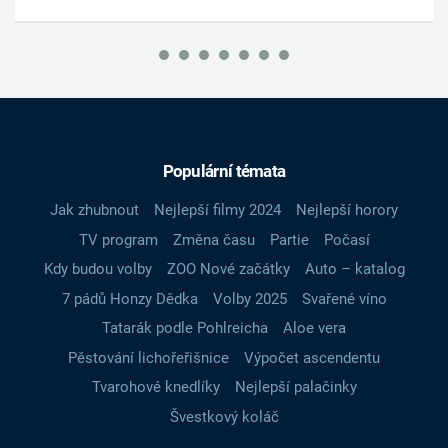
Populární témata
Jak zhubnout
Nejlepší filmy 2024
Nejlepší horory
TV program
Změna času
Partie
Počasí
Kdy budou volby
ZOO Nové začátky
Auto – katalog
7 pádů Honzy Dědka
Volby 2025
Svařené víno
Tatarák podle Pohlreicha
Aloe vera
Pěstování lichořeřišnice
Výpočet ascendentu
Tvarohové knedlíky
Nejlepší palačinky
Švestkový koláč