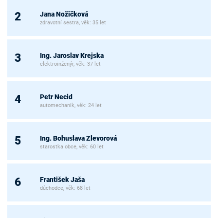
Jana Nožičková
2
zdravotní sestra, věk: 35 let
Ing. Jaroslav Krejska
3
elektroinženýr, věk: 37 let
Petr Necid
4
automechanik, věk: 24 let
Ing. Bohuslava Zlevorová
5
starostka obce, věk: 60 let
František Jaša
6
důchodce, věk: 68 let