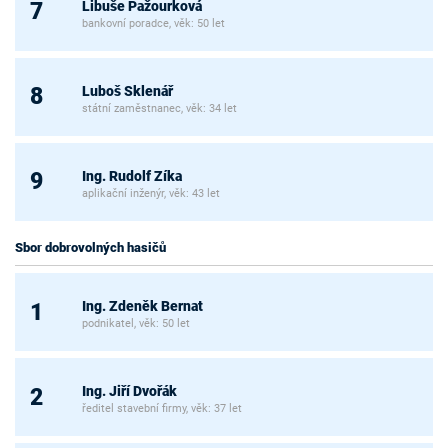
Libuše Pažourková
7
bankovní poradce, věk: 50 let
Luboš Sklenář
8
státní zaměstnanec, věk: 34 let
Ing. Rudolf Zíka
9
aplikační inženýr, věk: 43 let
Sbor dobrovolných hasičů
Ing. Zdeněk Bernat
1
podnikatel, věk: 50 let
Ing. Jiří Dvořák
2
ředitel stavební firmy, věk: 37 let