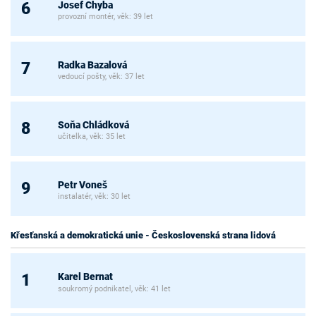
Josef Chyba
6
provozní montér, věk: 39 let
Radka Bazalová
7
vedoucí pošty, věk: 37 let
Soňa Chládková
8
učitelka, věk: 35 let
Petr Voneš
9
instalatér, věk: 30 let
Křesťanská a demokratická unie - Československá strana lidová
Karel Bernat
1
soukromý podnikatel, věk: 41 let