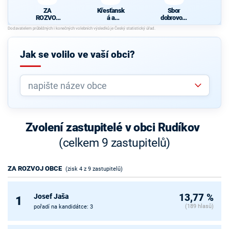
ZA
Křesťansk
Sbor
ROZVOJ
á a
dobrovoln
OBCE
demokrati
ých hasičů
cká unie -
Českoslov
enská
Jak se volilo ve vaší obci?
strana
lidová
Zvolení zastupitelé v obci Rudíkov
(celkem 9 zastupitelů)
ZA ROZVOJ OBCE
(zisk 4 z 9 zastupitelů)
Josef Jaša
13,77 %
1
(189 hlasů)
pořadí na kandidátce: 3