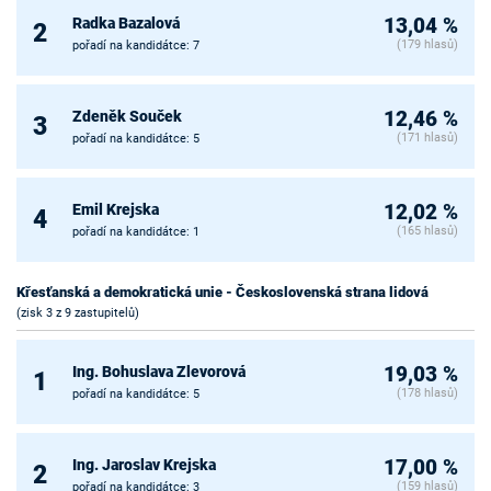
Radka Bazalová
13,04 %
2
(179 hlasů)
pořadí na kandidátce: 7
Zdeněk Souček
12,46 %
3
(171 hlasů)
pořadí na kandidátce: 5
Emil Krejska
12,02 %
4
(165 hlasů)
pořadí na kandidátce: 1
Křesťanská a demokratická unie - Československá strana lidová
(zisk 3 z 9 zastupitelů)
Ing. Bohuslava Zlevorová
19,03 %
1
(178 hlasů)
pořadí na kandidátce: 5
Ing. Jaroslav Krejska
17,00 %
2
(159 hlasů)
pořadí na kandidátce: 3