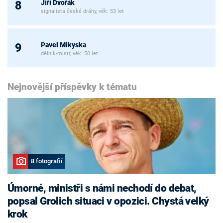
Jiří Dvořák
8
signalista české dráhy, věk: 53 let
Pavel Mikyska
9
dělník-mistr, věk: 50 let
Nejnovější příspěvky k tématu
8 fotografií
Úmorné, ministři s námi nechodí do debat,
popsal Grolich situaci v opozici. Chystá velký
krok