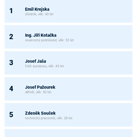
Emil Krejska
1
úředník, věk: 43 let
Ing. Jiří Kotačka
2
soukromý podnikatel, věk: 32 let
Josef Jaša
3
řidič autobusu, věk: 43 let
Josef Pažourek
4
dělník, věk: 30 let
Zdeněk Souček
5
technický pracovník, věk: 28 let