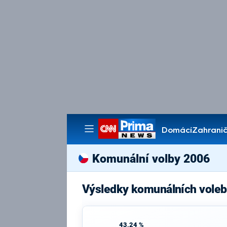
Domácí
Zahranič
Pořady
Komunální volby 2006
Výsledky komunálních voleb
43,24 %