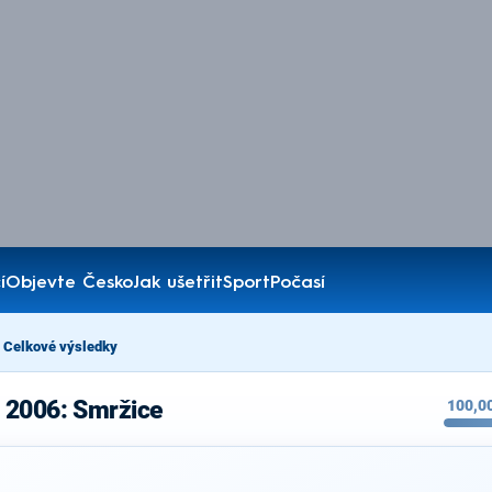
í
Objevte Česko
Jak ušetřit
Sport
Počasí
Celkové výsledky
 2006: Smržice
100,0