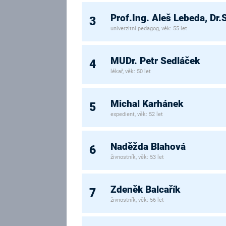
Prof.Ing. Aleš Lebeda, Dr.
3
univerzitní pedagog, věk: 55 let
MUDr. Petr Sedláček
4
lékař, věk: 50 let
Michal Karhánek
5
expedient, věk: 52 let
Naděžda Blahová
6
živnostník, věk: 53 let
Zdeněk Balcařík
7
živnostník, věk: 56 let