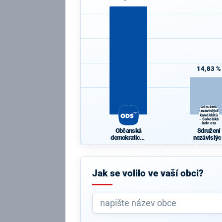
14,83 %
Sdružení
nezávislých
kandidátů
- Sokolská
jednota
Občanská
Sdružení
demokratická
nezávislýc
strana
kandidátů 
Sokolská
jednota
Jak se volilo ve vaší obci?