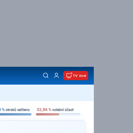
TV živě
0
%
52,86
%
okrsků sečteno
volební účast