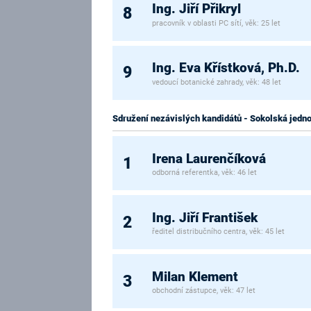
Ing. Jiří Přikryl
8
pracovník v oblasti PC sítí, věk: 25 let
Ing. Eva Křístková, Ph.D.
9
vedoucí botanické zahrady, věk: 48 let
Sdružení nezávislých kandidátů - Sokolská jedno
Irena Laurenčíková
1
odborná referentka, věk: 46 let
Ing. Jiří František
2
ředitel distribučního centra, věk: 45 let
Milan Klement
3
obchodní zástupce, věk: 47 let