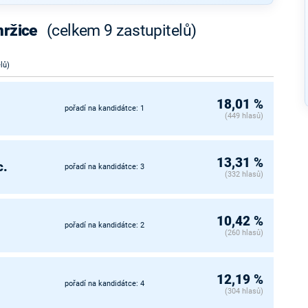
mržice
(celkem 9 zastupitelů)
lů)
18,01 %
pořadí na kandidátce: 1
(449 hlasů)
13,31 %
c.
pořadí na kandidátce: 3
(332 hlasů)
10,42 %
pořadí na kandidátce: 2
(260 hlasů)
12,19 %
pořadí na kandidátce: 4
(304 hlasů)