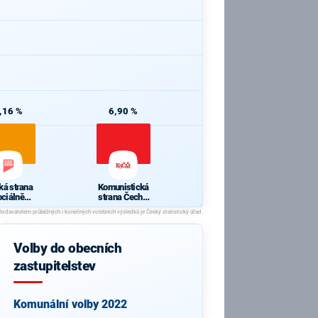
,16 %
6,90 %
ká strana
Komunistická
ociálně
strana Čech a
kratická
Moravy
Volby do obecních
zastupitelstev
Komunální volby 2022