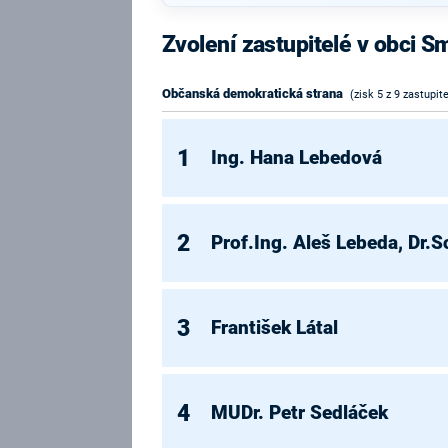
Zvolení zastupitelé v obci S
Občanská demokratická strana
(zisk 5 z 9 zastupite
1
Ing. Hana Lebedová
2
Prof.Ing. Aleš Lebeda, Dr.S
3
František Látal
4
MUDr. Petr Sedláček