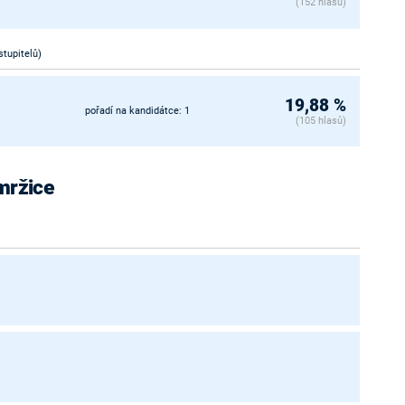
(152 hlasů)
stupitelů)
19,88 %
pořadí na kandidátce: 1
(105 hlasů)
Smržice