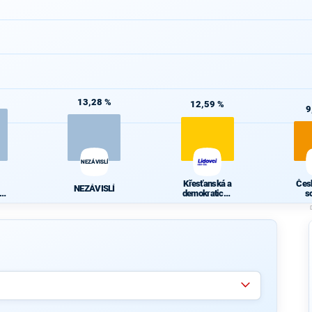
13,28 %
12,59 %
9
NEZÁVISLÍ
Křesťanská a
Čes
NEZÁVISLÍ
h
demokratická
s
-
unie -
demo
Českoslovens
ká strana
lidová