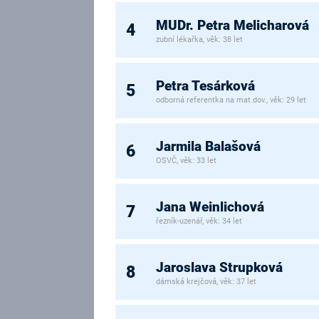
MUDr. Petra Melicharová
4
zubní lékařka, věk: 38 let
Petra Tesárková
5
odborná referentka na mat.dov., věk: 29 let
Jarmila Balašová
6
OSVČ, věk: 33 let
Jana Weinlichová
7
řezník-uzenář, věk: 34 let
Jaroslava Strupková
8
dámská krejčová, věk: 37 let