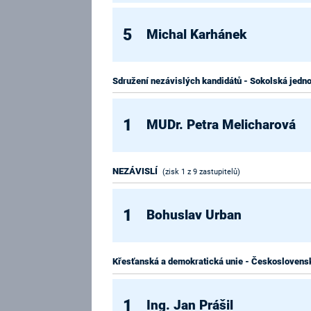
5
Michal Karhánek
Sdružení nezávislých kandidátů - Sokolská jedno
1
MUDr. Petra Melicharová
NEZÁVISLÍ
(zisk 1 z 9 zastupitelů)
1
Bohuslav Urban
Křesťanská a demokratická unie - Československ
1
Ing. Jan Prášil