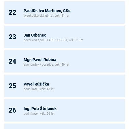
PaedDr. Ivo Martinec, CSc.
22
vysokoškolský učitel, věk: 51 let
Jan Urbanec
23
pověř.ved.spol.STAREZ-SPORT, věk: 31 let
Mgr. Pavel Rubina
24
ekonomický poradce, věk: 59 let
Pavel Růžička
25
podnikatel, věk: 48 let
Ing. Petr Štefánek
26
podnikatel, věk: 56 let