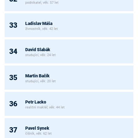
podnikatel, věk: 57 let
Ladislav Máša
33
živnostník, věk: 42 let
David Slabák
34
studující, věk: 24 let
Martin Bačík
35
studující, věk: 20 let
Petr Lacko
36
realitní makléř, věk: 44 let
Pavel Synek
37
číšník, věk: 62 let