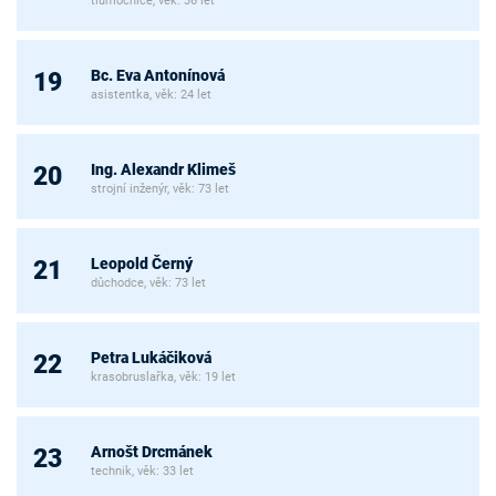
tlumočnice, věk: 36 let
Bc. Eva Antonínová
19
asistentka, věk: 24 let
Ing. Alexandr Klimeš
20
strojní inženýr, věk: 73 let
Leopold Černý
21
důchodce, věk: 73 let
Petra Lukáčiková
22
krasobruslařka, věk: 19 let
Arnošt Drcmánek
23
technik, věk: 33 let