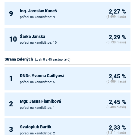
Ing. Jaroslav Kuneš
2,27 %
9
(3 699 hlasů)
pořadí na kandidátce: 9
Šárka Janská
2,29 %
10
(3 739 hlasů)
pořadí na kandidátce: 10
Strana zelených
(zisk 8 z 45 zastupitelů)
RNDr. Yvonna Gaillyová
2,45 %
1
(3 489 hlasů)
pořadí na kandidátce: 5
Mgr. Jasna Flamiková
2,45 %
2
(3 488 hlasů)
pořadí na kandidátce: 1
Svatopluk Bartík
2,33 %
3
(3 311 hlasů)
pořadí na kandidátce: 2