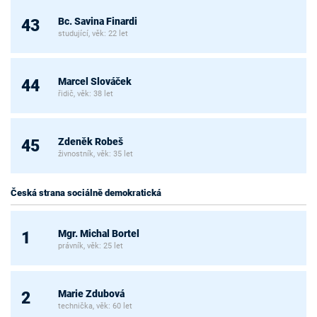
Bc. Savina Finardi
43
studující, věk: 22 let
Marcel Slováček
44
řidič, věk: 38 let
Zdeněk Robeš
45
živnostník, věk: 35 let
Česká strana sociálně demokratická
Mgr. Michal Bortel
1
právník, věk: 25 let
Marie Zdubová
2
technička, věk: 60 let