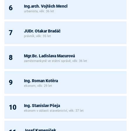
Ing.arch. Vojtěch Mencl
6
urbanista, věk: 36 let
JUDr. Otakar Bradáč
7
právník, věk: 35 let
Mgr.Bc. Ladislava Macurová
8
zaměstnankyně ve státní správě, věk: 36 let
Ing. Roman Kotěra
9
ekonom, věk: 29 let
Ing. Stanislav Pšeja
10
ekonom v oblasti stavebnictví, věk: 37 let
Josef Kameníček