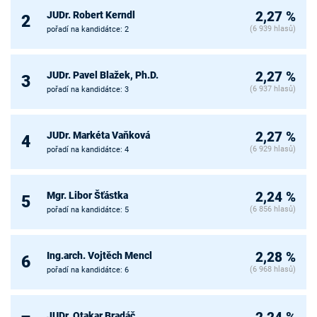
JUDr. Robert Kerndl
2,27 %
2
(6 939 hlasů)
pořadí na kandidátce: 2
JUDr. Pavel Blažek, Ph.D.
2,27 %
3
(6 937 hlasů)
pořadí na kandidátce: 3
JUDr. Markéta Vaňková
2,27 %
4
(6 929 hlasů)
pořadí na kandidátce: 4
Mgr. Libor Šťástka
2,24 %
5
(6 856 hlasů)
pořadí na kandidátce: 5
Ing.arch. Vojtěch Mencl
2,28 %
6
(6 968 hlasů)
pořadí na kandidátce: 6
JUDr. Otakar Bradáč