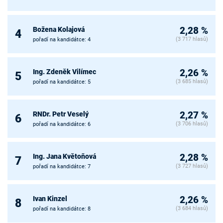
Božena Kolajová
2,28 %
4
(3 717 hlasů)
pořadí na kandidátce: 4
Ing. Zdeněk Vilímec
2,26 %
5
(3 685 hlasů)
pořadí na kandidátce: 5
RNDr. Petr Veselý
2,27 %
6
(3 706 hlasů)
pořadí na kandidátce: 6
Ing. Jana Květoňová
2,28 %
7
(3 727 hlasů)
pořadí na kandidátce: 7
Ivan Kinzel
2,26 %
8
(3 684 hlasů)
pořadí na kandidátce: 8