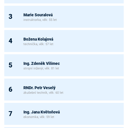
Marie Souralová
3
instruktorka, věk: 55 let
Božena Kolajová
4
technička, věk: 57 let
Ing. Zdeněk Vilímec
5
strojní inženýr, věk: 81 let
RNDr. Petr Veselý
6
zkušební technik, věk: 60 let
Ing. Jana Květoňová
7
ekonomka, věk: 59 let