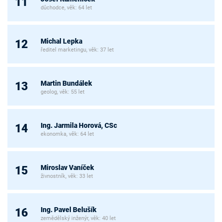
11
důchodce, věk: 64 let
Michal Lepka
12
ředitel marketingu, věk: 37 let
Martin Bundálek
13
geolog, věk: 55 let
Ing. Jarmila Horová, CSc
14
ekonomka, věk: 64 let
Miroslav Vaníček
15
živnostník, věk: 33 let
Ing. Pavel Belušík
16
zemědělský inženýr, věk: 40 let