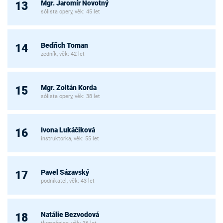
Mgr. Jaromír Novotný
13
sólista opery, věk: 45 let
Bedřich Toman
14
zedník, věk: 42 let
Mgr. Zoltán Korda
15
sólista opery, věk: 38 let
Ivona Lukáčiková
16
instruktorka, věk: 55 let
Pavel Sázavský
17
podnikatel, věk: 43 let
Natálie Bezvodová
18