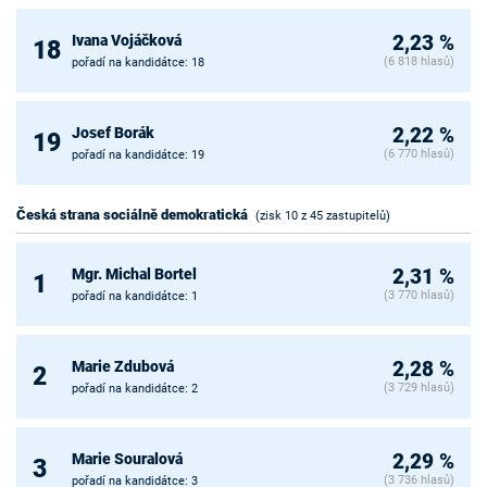
Ivana Vojáčková
2,23 %
18
(6 818 hlasů)
pořadí na kandidátce: 18
Josef Borák
2,22 %
19
(6 770 hlasů)
pořadí na kandidátce: 19
Česká strana sociálně demokratická
(zisk 10 z 45 zastupitelů)
Mgr. Michal Bortel
2,31 %
1
(3 770 hlasů)
pořadí na kandidátce: 1
Marie Zdubová
2,28 %
2
(3 729 hlasů)
pořadí na kandidátce: 2
Marie Souralová
2,29 %
3
(3 736 hlasů)
pořadí na kandidátce: 3