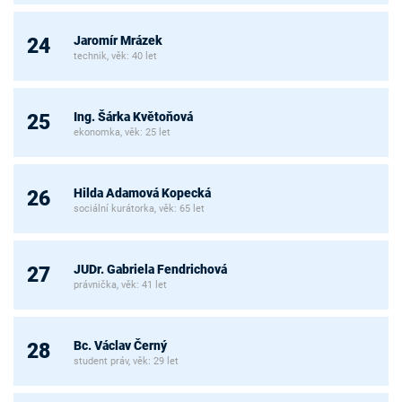
Jaromír Mrázek
24
technik, věk: 40 let
Ing. Šárka Květoňová
25
ekonomka, věk: 25 let
Hilda Adamová Kopecká
26
sociální kurátorka, věk: 65 let
JUDr. Gabriela Fendrichová
27
právnička, věk: 41 let
Bc. Václav Černý
28
student práv, věk: 29 let