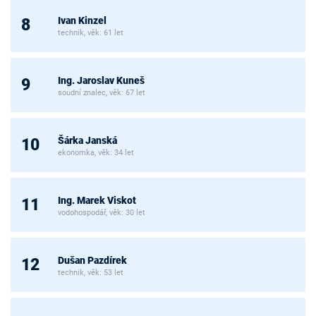
Ivan Kinzel
8
technik, věk: 61 let
Ing. Jaroslav Kuneš
9
soudní znalec, věk: 67 let
Šárka Janská
10
ekonomka, věk: 34 let
Ing. Marek Viskot
11
vodohospodář, věk: 30 let
Dušan Pazdírek
12
technik, věk: 53 let