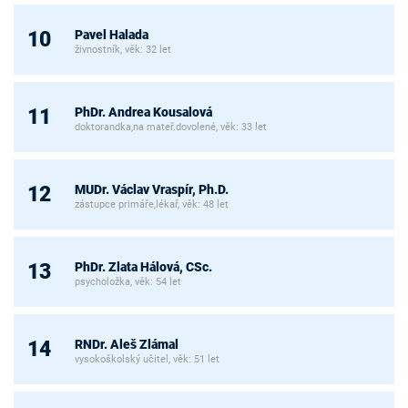
Pavel Halada
10
živnostník, věk: 32 let
PhDr. Andrea Kousalová
11
doktorandka,na mateř.dovolené, věk: 33 let
MUDr. Václav Vraspír, Ph.D.
12
zástupce primáře,lékař, věk: 48 let
PhDr. Zlata Hálová, CSc.
13
psycholožka, věk: 54 let
RNDr. Aleš Zlámal
14
vysokoškolský učitel, věk: 51 let