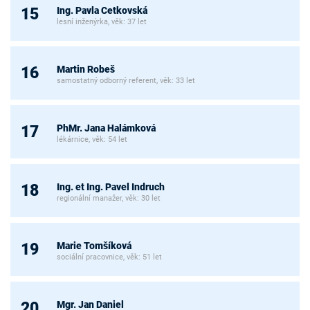
Ing. Pavla Cetkovská
15
lesní inženýrka, věk: 37 let
Martin Robeš
16
samostatný odborný referent, věk: 33 let
PhMr. Jana Halámková
17
lékárnice, věk: 54 let
Ing. et Ing. Pavel Indruch
18
regionální manažer, věk: 30 let
Marie Tomšíková
19
sociální pracovnice, věk: 51 let
Mgr. Jan Daniel
20