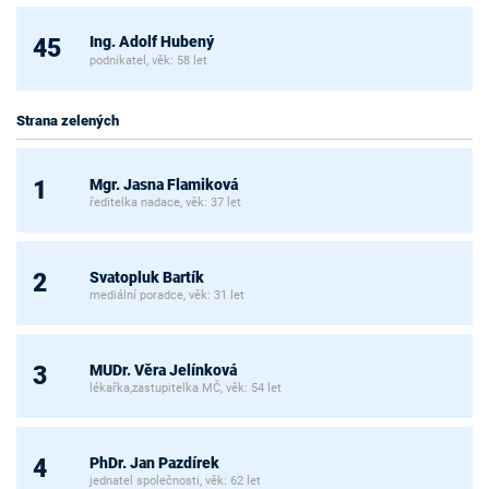
Ing. Adolf Hubený
45
podnikatel, věk: 58 let
Strana zelených
Mgr. Jasna Flamiková
1
ředitelka nadace, věk: 37 let
Svatopluk Bartík
2
mediální poradce, věk: 31 let
MUDr. Věra Jelínková
3
lékařka,zastupitelka MČ, věk: 54 let
PhDr. Jan Pazdírek
4
jednatel společnosti, věk: 62 let