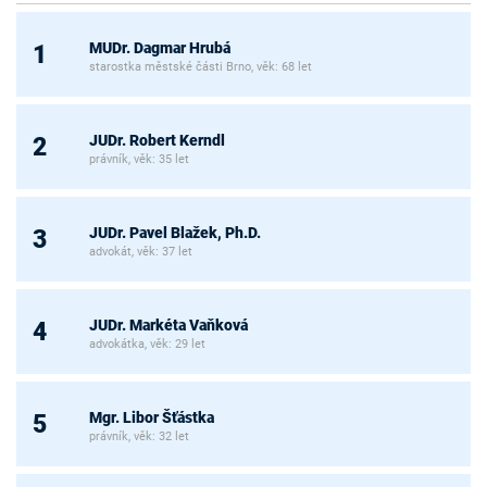
MUDr. Dagmar Hrubá
1
starostka městské části Brno, věk: 68 let
JUDr. Robert Kerndl
2
právník, věk: 35 let
JUDr. Pavel Blažek, Ph.D.
3
advokát, věk: 37 let
JUDr. Markéta Vaňková
4
advokátka, věk: 29 let
Mgr. Libor Šťástka
5
právník, věk: 32 let