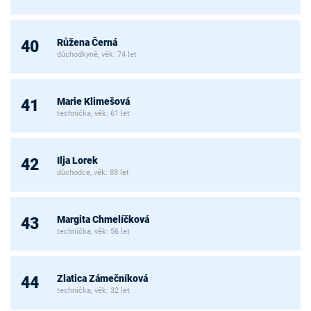
Růžena Černá
40
důchodkyně, věk: 74 let
Marie Klimešová
41
technička, věk: 61 let
Ilja Lorek
42
důchodce, věk: 88 let
Margita Chmelíčková
43
technička, věk: 56 let
Zlatica Zámečníková
44
technička, věk: 32 let