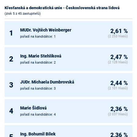
Křesťanská a demokratická unie - Československá strana lidová
(zisk 5 z 45 zastupitelů)
MUDr. Vojtěch Weinberger
2,61 %
1
(2 253 hlasů)
pořadí na kandidátce: 1
Ing. Marie Stehlíková
2,47 %
2
(2 128 hlasů)
pořadí na kandidátce: 2
JUDr. Michaela Dumbrovská
2,44 %
3
(2 101 hlasů)
pořadí na kandidátce: 3
Marie Šidlová
2,36 %
4
(2 037 hlasů)
pořadí na kandidátce: 4
Ing. Bohumil Bílek
2,36 %
5