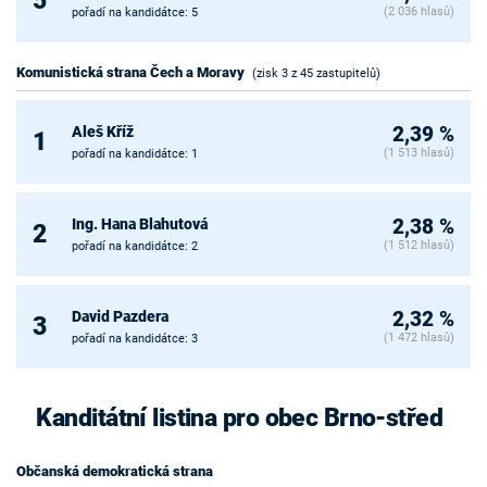
(2 036 hlasů)
pořadí na kandidátce: 5
Komunistická strana Čech a Moravy
(zisk 3 z 45 zastupitelů)
Aleš Kříž
2,39 %
1
(1 513 hlasů)
pořadí na kandidátce: 1
Ing. Hana Blahutová
2,38 %
2
(1 512 hlasů)
pořadí na kandidátce: 2
David Pazdera
2,32 %
3
(1 472 hlasů)
pořadí na kandidátce: 3
Kanditátní listina pro obec Brno-střed
Občanská demokratická strana