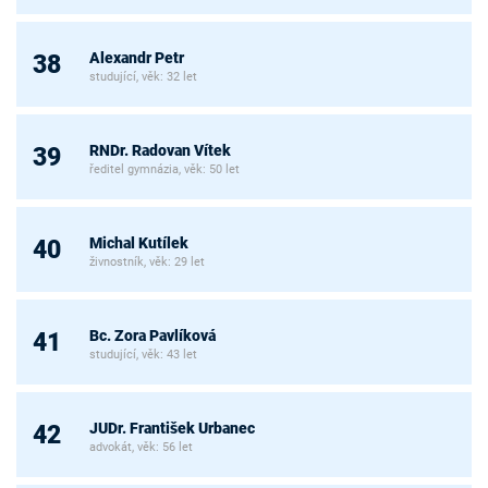
Alexandr Petr
38
studující, věk: 32 let
RNDr. Radovan Vítek
39
ředitel gymnázia, věk: 50 let
Michal Kutílek
40
živnostník, věk: 29 let
Bc. Zora Pavlíková
41
studující, věk: 43 let
JUDr. František Urbanec
42
advokát, věk: 56 let