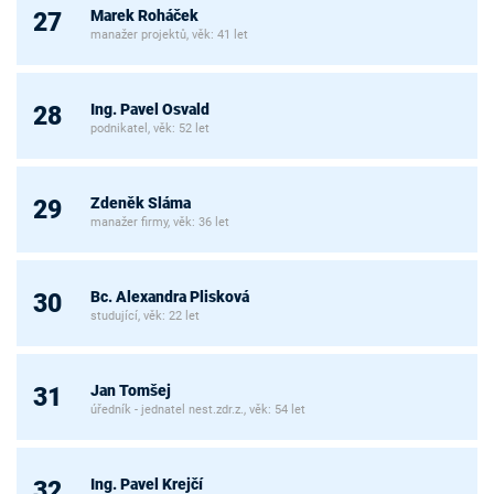
Marek Roháček
27
manažer projektů, věk: 41 let
Ing. Pavel Osvald
28
podnikatel, věk: 52 let
Zdeněk Sláma
29
manažer firmy, věk: 36 let
Bc. Alexandra Plisková
30
studující, věk: 22 let
Jan Tomšej
31
úředník - jednatel nest.zdr.z., věk: 54 let
Ing. Pavel Krejčí
32