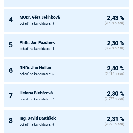
MUDr. Věra Jelínková
2,43 %
4
(3 459 hlasů)
pořadí na kandidátce: 3
PhDr. Jan Pazdírek
2,30 %
5
(3 269 hlasů)
pořadí na kandidátce: 4
RNDr. Jan Hollan
2,40 %
6
(3 417 hlasů)
pořadí na kandidátce: 6
Helena Blehárová
2,30 %
7
(3 277 hlasů)
pořadí na kandidátce: 7
Ing. David Bartůšek
2,31 %
8
(3 291 hlasů)
pořadí na kandidátce: 8