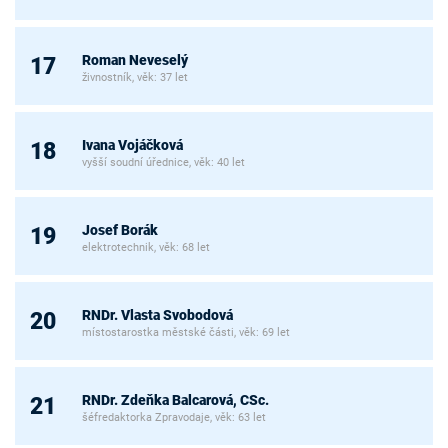
Roman Neveselý
17
živnostník, věk: 37 let
Ivana Vojáčková
18
vyšší soudní úřednice, věk: 40 let
Josef Borák
19
elektrotechnik, věk: 68 let
RNDr. Vlasta Svobodová
20
místostarostka městské části, věk: 69 let
RNDr. Zdeňka Balcarová, CSc.
21
šéfredaktorka Zpravodaje, věk: 63 let