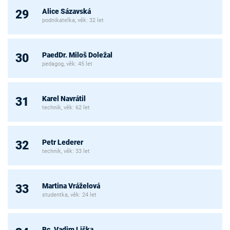
Alice Sázavská
29
podnikatelka, věk: 32 let
PaedDr. Miloš Doležal
30
pedagog, věk: 45 let
Karel Navrátil
31
technik, věk: 62 let
Petr Lederer
32
technik, věk: 33 let
Martina Vráželová
33
studentka, věk: 24 let
Bc. Vadim Liška