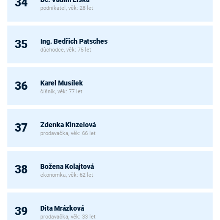
34
podnikatel, věk: 28 let
Ing. Bedřich Patsches
35
důchodce, věk: 75 let
Karel Musílek
36
číšník, věk: 77 let
Zdenka Kinzelová
37
prodavačka, věk: 66 let
Božena Kolajtová
38
ekonomka, věk: 62 let
Dita Mrázková
39
prodavačka, věk: 33 let