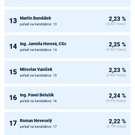
Martin Bundálek
2,23 %
13
(6 821 hlasů)
pořadí na kandidátce: 13
Ing. Jarmila Horová, CSc
2,25 %
14
(6 867 hlasů)
pořadí na kandidátce: 14
Miroslav Vaníček
2,23 %
15
(6 807 hlasů)
pořadí na kandidátce: 15
Ing. Pavel Belušík
2,24 %
16
(6 834 hlasů)
pořadí na kandidátce: 16
Roman Neveselý
2,22 %
17
(6 798 hlasů)
pořadí na kandidátce: 17