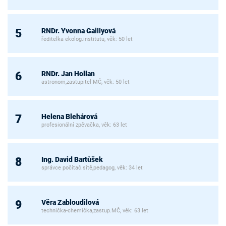
RNDr. Yvonna Gaillyová
5
ředitelka ekolog.institutu, věk: 50 let
RNDr. Jan Hollan
6
astronom,zastupitel MČ, věk: 50 let
Helena Blehárová
7
profesionální zpěvačka, věk: 63 let
Ing. David Bartůšek
8
správce počítač.sítě,pedagog, věk: 34 let
Věra Zabloudilová
9
technička-chemička,zastup.MČ, věk: 63 let