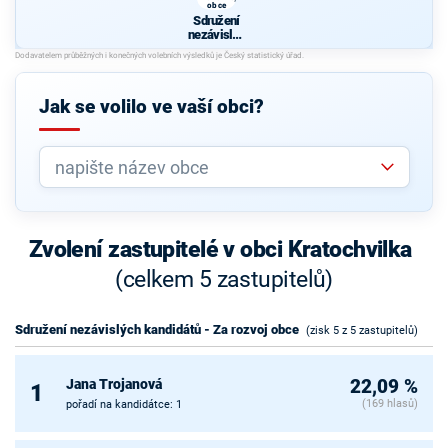
obce
Sdružení
nezávislýc
h
kandidátů
- Za rozvoj
obce
Jak se volilo ve vaší obci?
Zvolení zastupitelé v obci Kratochvilka
(celkem 5 zastupitelů)
Sdružení nezávislých kandidátů - Za rozvoj obce
(zisk 5 z 5 zastupitelů)
Jana Trojanová
22,09 %
1
(169 hlasů)
pořadí na kandidátce: 1