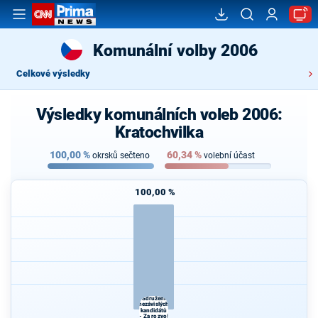
Komunální volby 2006
Celkové výsledky
Výsledky komunálních voleb 2006:
Kratochvilka
100,00
%
60,34
%
okrsků sečteno
volební účast
100,00 %
Sdružení
nezávislých
kandidátů
- Za rozvoj