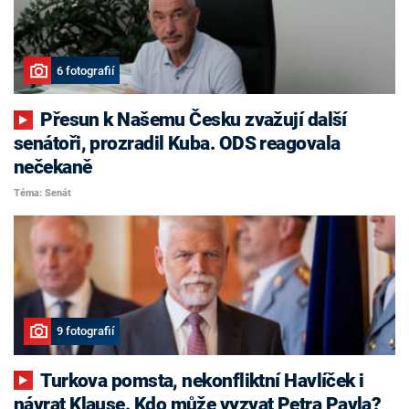
6 fotografií
Přesun k Našemu Česku zvažují další
senátoři, prozradil Kuba. ODS reagovala
nečekaně
Téma: Senát
9 fotografií
Turkova pomsta, nekonfliktní Havlíček i
návrat Klause. Kdo může vyzvat Petra Pavla?