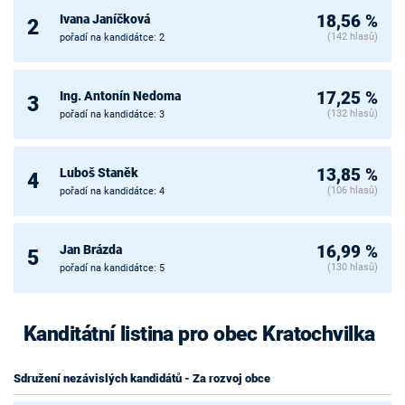
Ivana Janíčková
18,56 %
2
(142 hlasů)
pořadí na kandidátce: 2
Ing. Antonín Nedoma
17,25 %
3
(132 hlasů)
pořadí na kandidátce: 3
Luboš Staněk
13,85 %
4
(106 hlasů)
pořadí na kandidátce: 4
Jan Brázda
16,99 %
5
(130 hlasů)
pořadí na kandidátce: 5
Kanditátní listina pro obec Kratochvilka
Sdružení nezávislých kandidátů - Za rozvoj obce