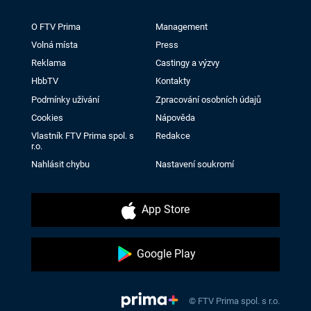
O FTV Prima
Management
Volná místa
Press
Reklama
Castingy a výzvy
HbbTV
Kontakty
Podmínky užívání
Zpracování osobních údajů
Cookies
Nápověda
Vlastník FTV Prima spol. s
Redakce
r.o.
Nahlásit chybu
Nastavení soukromí
App Store
Google Play
© FTV Prima spol. s r.o.