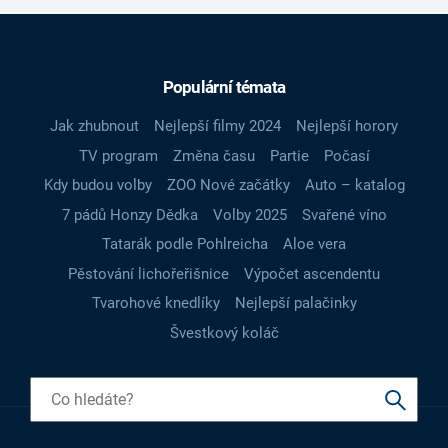
Populární témata
Jak zhubnout
Nejlepší filmy 2024
Nejlepší horory
TV program
Změna času
Partie
Počasí
Kdy budou volby
ZOO Nové začátky
Auto – katalog
7 pádů Honzy Dědka
Volby 2025
Svařené víno
Tatarák podle Pohlreicha
Aloe vera
Pěstování lichořeřišnice
Výpočet ascendentu
Tvarohové knedlíky
Nejlepší palačinky
Švestkový koláč