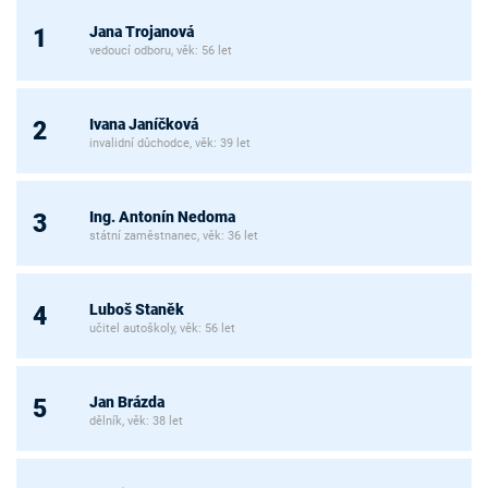
Jana Trojanová
1
vedoucí odboru, věk: 56 let
Ivana Janíčková
2
invalidní důchodce, věk: 39 let
Ing. Antonín Nedoma
3
státní zaměstnanec, věk: 36 let
Luboš Staněk
4
učitel autoškoly, věk: 56 let
Jan Brázda
5
dělník, věk: 38 let