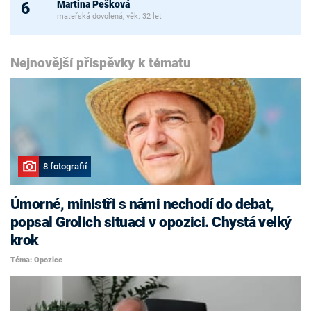
Martina Pešková
6
mateřská dovolená, věk: 32 let
Nejnovější příspěvky k tématu
8 fotografií
Úmorné, ministři s námi nechodí do debat,
popsal Grolich situaci v opozici. Chystá velký
krok
Téma: Opozice