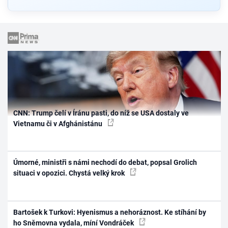
CNN: Trump čelí v Íránu pasti, do níž se USA dostaly ve
Vietnamu či v Afghánistánu
Úmorné, ministři s námi nechodí do debat, popsal Grolich
situaci v opozici. Chystá velký krok
Bartošek k Turkovi: Hyenismus a nehoráznost. Ke stíhání by
ho Sněmovna vydala, míní Vondráček