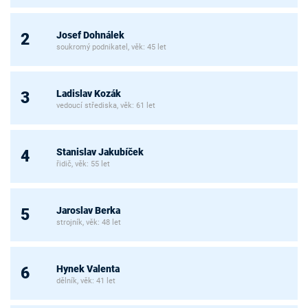
Josef Dohnálek
2
soukromý podnikatel, věk: 45 let
Ladislav Kozák
3
vedoucí střediska, věk: 61 let
Stanislav Jakubíček
4
řidič, věk: 55 let
Jaroslav Berka
5
strojník, věk: 48 let
Hynek Valenta
6
dělník, věk: 41 let