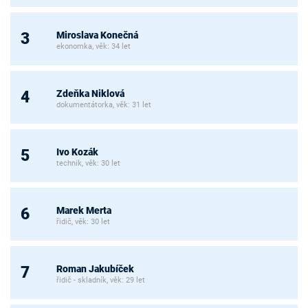
Miroslava Konečná
3
ekonomka, věk: 34 let
Zdeňka Niklová
4
dokumentátorka, věk: 31 let
Ivo Kozák
5
technik, věk: 30 let
Marek Merta
6
řidič, věk: 30 let
Roman Jakubíček
7
řidič - skladník, věk: 29 let