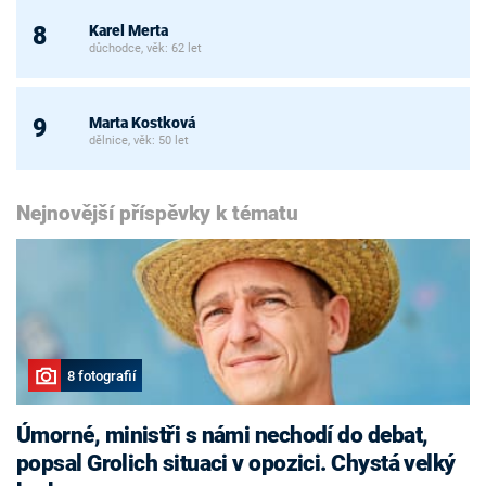
Karel Merta
8
důchodce, věk: 62 let
Marta Kostková
9
dělnice, věk: 50 let
Nejnovější příspěvky k tématu
8 fotografií
Úmorné, ministři s námi nechodí do debat,
popsal Grolich situaci v opozici. Chystá velký