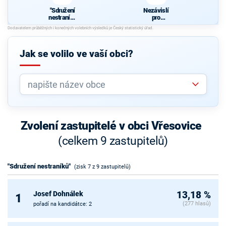
"Sdružení
Nezávislí
nestraníků
pro
"
Vřesovice
Jak se volilo ve vaší obci?
Zvolení zastupitelé v obci Vřesovice
(celkem 9 zastupitelů)
"Sdružení nestraníků"
(zisk 7 z 9 zastupitelů)
Josef Dohnálek
13,18 %
1
(277 hlasů)
pořadí na kandidátce: 2