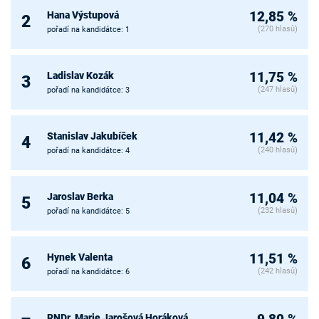
Hana Výstupová
12,85 %
2
(270 hlasů)
pořadí na kandidátce: 1
Ladislav Kozák
11,75 %
3
(247 hlasů)
pořadí na kandidátce: 3
Stanislav Jakubíček
11,42 %
4
(240 hlasů)
pořadí na kandidátce: 4
Jaroslav Berka
11,04 %
5
(232 hlasů)
pořadí na kandidátce: 5
Hynek Valenta
11,51 %
6
(242 hlasů)
pořadí na kandidátce: 6
RNDr. Marie Jarošová Horáková