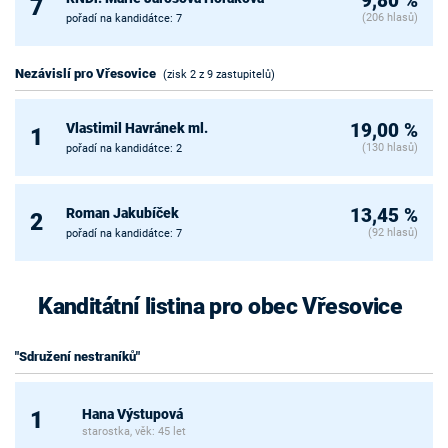
9,80 %
7
(206 hlasů)
pořadí na kandidátce: 7
Nezávislí pro Vřesovice
(zisk 2 z 9 zastupitelů)
Vlastimil Havránek ml.
19,00 %
1
(130 hlasů)
pořadí na kandidátce: 2
Roman Jakubíček
13,45 %
2
(92 hlasů)
pořadí na kandidátce: 7
Kanditátní listina pro obec Vřesovice
"Sdružení nestraníků"
Hana Výstupová
1
starostka, věk: 45 let