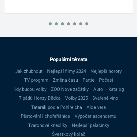
Populární témata
Jak zhubnout
Nejlepší filmy 2024
Nejlepší horory
TV program
Změna času
Partie
Počasí
Kdy budou volby
ZOO Nové začátky
Auto – katalog
7 pádů Honzy Dědka
Volby 2025
Svařené víno
Tatarák podle Pohlreicha
Aloe vera
Pěstování lichořeřišnice
Výpočet ascendentu
Tvarohové knedlíky
Nejlepší palačinky
Švestkový koláč