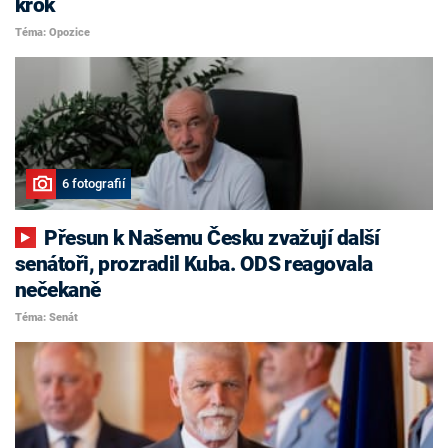
krok
Téma: Opozice
6 fotografií
Přesun k Našemu Česku zvažují další
senátoři, prozradil Kuba. ODS reagovala
nečekaně
Téma: Senát