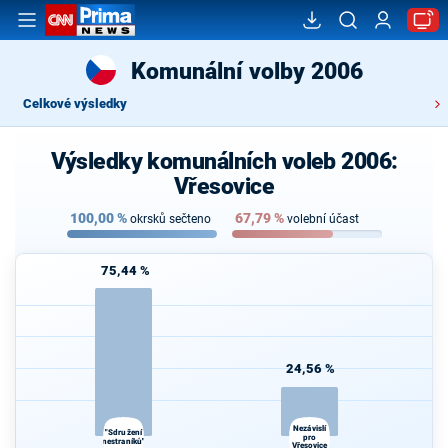
Komunální volby 2006
Celkové výsledky
Výsledky komunálních voleb 2006:
Vřesovice
100,00
%
67,79
%
okrsků sečteno
volební účast
75,44 %
24,56 %
Nezávislí
"Sdružení
pro
nestraníků"
Vřesovice