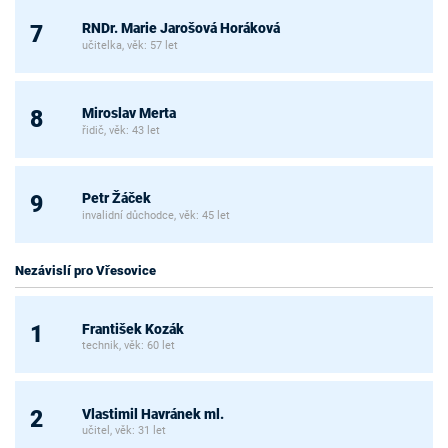
RNDr. Marie Jarošová Horáková
7
učitelka, věk: 57 let
Miroslav Merta
8
řidič, věk: 43 let
Petr Žáček
9
invalidní důchodce, věk: 45 let
Nezávislí pro Vřesovice
František Kozák
1
technik, věk: 60 let
Vlastimil Havránek ml.
2
učitel, věk: 31 let