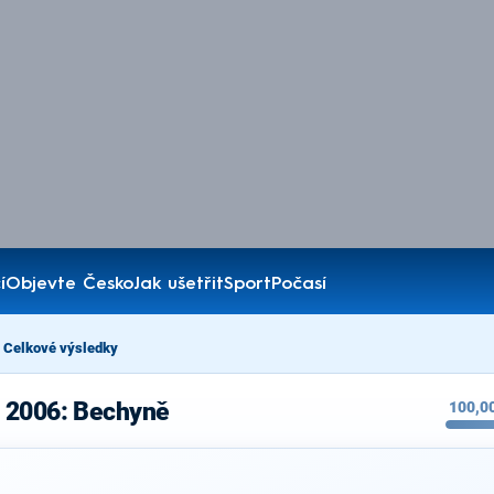
í
Objevte Česko
Jak ušetřit
Sport
Počasí
Celkové výsledky
 2006: Bechyně
100,0