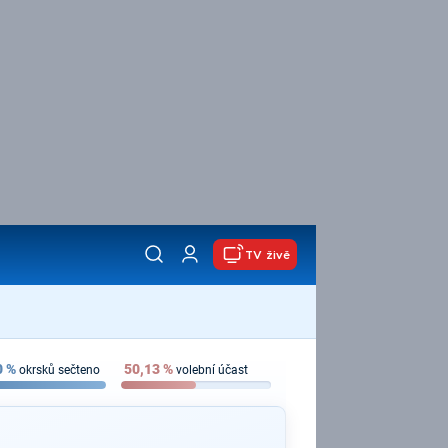
TV živě
0
%
50,13
%
okrsků sečteno
volební účast