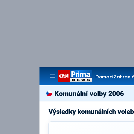
Domácí
Zahranič
Pořady
Komunální volby 2006
Výsledky komunálních voleb