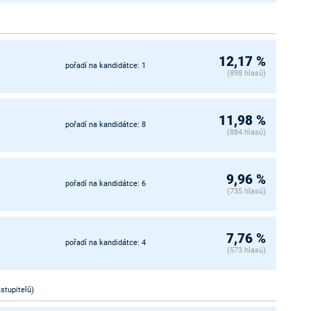
12,17 %
pořadí na kandidátce: 1
(898 hlasů)
11,98 %
pořadí na kandidátce: 8
(884 hlasů)
9,96 %
pořadí na kandidátce: 6
(735 hlasů)
7,76 %
pořadí na kandidátce: 4
(573 hlasů)
astupitelů)