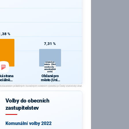
1,38 %
7,31 %
Občané pro
město (Unie
svobody -
Demokratická
unie)
ká strana
Občané pro
ociálně
město (Unie
kratická
svobody -
Demokratická
unie)
Volby do obecních
zastupitelstev
Komunální volby 2022