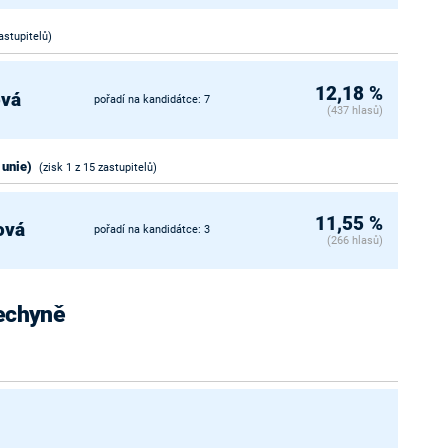
astupitelů)
12,18 %
ová
pořadí na kandidátce: 7
(437 hlasů)
 unie)
(zisk 1 z 15 zastupitelů)
11,55 %
ová
pořadí na kandidátce: 3
(266 hlasů)
Bechyně