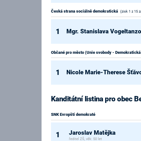
Česká strana sociálně demokratická
(zisk 1 z 15 z
1
Mgr. Stanislava Vogeltanz
Občané pro město (Unie svobody - Demokratická
1
Nicole Marie-Therese Šťáv
Kanditátní listina pro obec 
SNK Evropští demokraté
Jaroslav Matějka
1
ředitel ZŠ, věk: 50 let