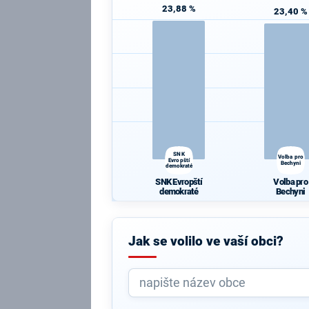
23,88 %
23,40 %
SNK
Volba pro
Evropští
Bechyni
demokraté
SNK Evropští
Volba pro
demokraté
Bechyni
Jak se volilo ve vaší obci?