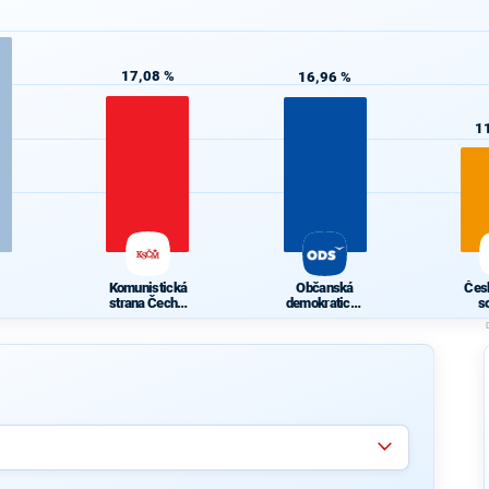
17,08 %
16,96 %
1
Komunistická
Občanská
Čes
strana Čech a
demokratická
s
Moravy
strana
demo