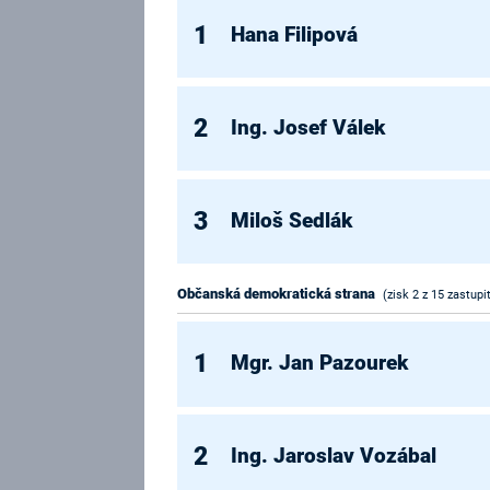
1
Hana Filipová
2
Ing. Josef Válek
3
Miloš Sedlák
Občanská demokratická strana
(zisk 2 z 15 zastupi
1
Mgr. Jan Pazourek
2
Ing. Jaroslav Vozábal