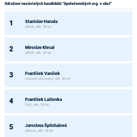
Sdružení nezávislých kandidátů "Společenských org. v obci"
Stanislav Haruda
1
dělník, věk: 58 let
Miroslav Klesal
2
dělník, věk: 39 let
František Vaníček
3
invalidní důchodce, věk: 36 let
František Laštovka
4
řidič, věk: 55 let
Jaroslava Šplíchalová
5
dělnice, věk: 28 let