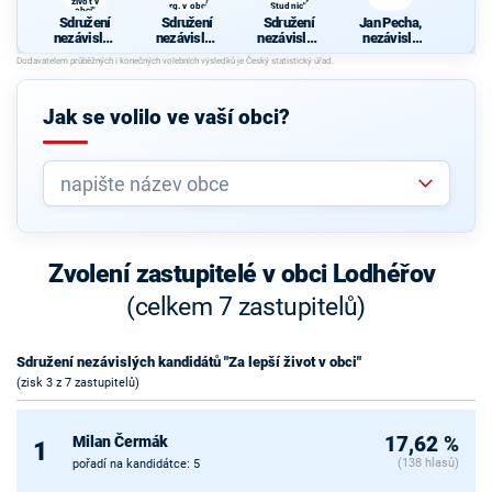
život v
org. v obci"
Studnic"
obci"
Sdružení
Sdružení
Sdružení
Jan Pecha,
nezávislýc
nezávislýc
nezávislýc
nezávislý
h
h
h
kandidát
kandidátů
kandidátů
kandidátů
"Za lepší
"Společen
"Za rozvoj
život v
ských org.
Studnic"
Jak se volilo ve vaší obci?
obci"
v obci"
Zvolení zastupitelé v obci Lodhéřov
(celkem 7 zastupitelů)
Sdružení nezávislých kandidátů "Za lepší život v obci"
(zisk 3 z 7 zastupitelů)
Milan Čermák
17,62 %
1
(138 hlasů)
pořadí na kandidátce: 5