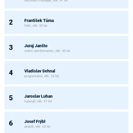
obchodní manager, věk: 41 let
František Tůma
2
řidič, věk: 55 let
Juraj Janšto
3
státní zaměstnanec, věk: 43 let
Vladislav Sehnal
4
programátor, věk: 24 let
Jaroslav Luhan
5
topenář, věk: 37 let
Josef Frýbl
6
zedník, věk: 53 let