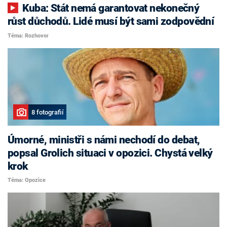
Kuba: Stát nemá garantovat nekonečný
růst důchodů. Lidé musí být sami zodpovědní
Téma: Rozhovor
8 fotografií
Úmorné, ministři s námi nechodí do debat,
popsal Grolich situaci v opozici. Chystá velký
krok
Téma: Opozice