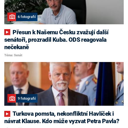
6 fotografií
Přesun k Našemu Česku zvažují další
senátoři, prozradil Kuba. ODS reagovala
nečekaně
Téma: Senát
9 fotografií
Turkova pomsta, nekonfliktní Havlíček i
návrat Klause. Kdo může vyzvat Petra Pavla?