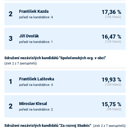
František Kazda
17,36 %
2
(136 hlasů)
pořadí na kandidátce: 4
Jiří Dvořák
16,47 %
3
(129 hlasů)
pořadí na kandidátce: 1
Sdružení nezávislých kandidátů "Společenských org. v obci"
(zisk 2 z 7 zastupitelů)
František Laštovka
19,93 %
1
(124 hlasů)
pořadí na kandidátce: 4
Miroslav Klesal
15,75 %
2
(98 hlasů)
pořadí na kandidátce: 2
Sdružení nezávislých kandidátů "Za rozvoj Studnic"
(zisk 2 z 7 zastupitelů)