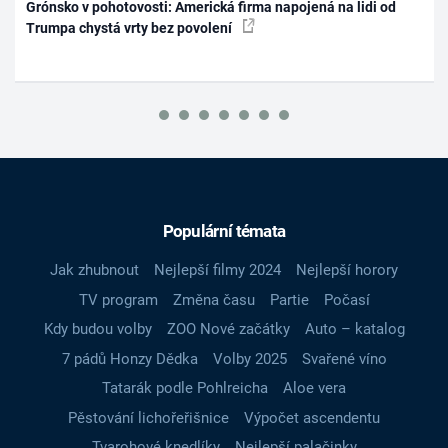
Grónsko v pohotovosti: Americká firma napojená na lidi od
Trumpa chystá vrty bez povolení
Populární témata
Jak zhubnout
Nejlepší filmy 2024
Nejlepší horory
TV program
Změna času
Partie
Počasí
Kdy budou volby
ZOO Nové začátky
Auto – katalog
7 pádů Honzy Dědka
Volby 2025
Svařené víno
Tatarák podle Pohlreicha
Aloe vera
Pěstování lichořeřišnice
Výpočet ascendentu
Tvarohové knedlíky
Nejlepší palačinky