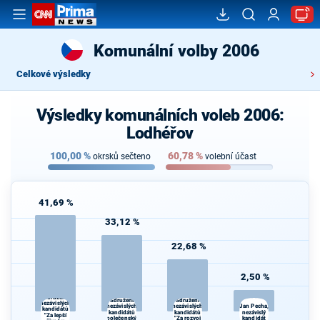
Komunální volby 2006
Celkové výsledky
Výsledky komunálních voleb 2006:
Lodhéřov
100,00
%
60,78
%
okrsků sečteno
volební účast
41,69 %
33,12 %
22,68 %
2,50 %
Sdružení
Sdružení
Sdružení
nezávislých
nezávislých
nezávislých
Jan Pecha,
kandidátů
kandidátů
kandidátů
nezávislý
"Za lepší
"Společenských
"Za rozvoj
kandidát