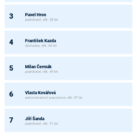
Pavel Hron
3
podnikatel, věk: 38 let
František Kazda
4
důchodce, věk: 64 let
Milan Čermák
5
podnikatel, věk: 49 let
Vlasta Kovářová
6
administrativní pracovnice, věk: 57 let
Jiří Šanda
7
podnikatel, věk: 31 let