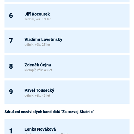
Jiří Kocourek
6
zedník, věk: 39 let
Vladimír Lovětínský
7
dělník, věk: 25 let
Zdeněk Čejna
8
klempíř, věk: 48 let
Pavel Tousecký
9
dělník, věk: 48 let
Sdružení nezávislých kandidátů "Za rozvoj Studnic"
Lenka Nováková
1