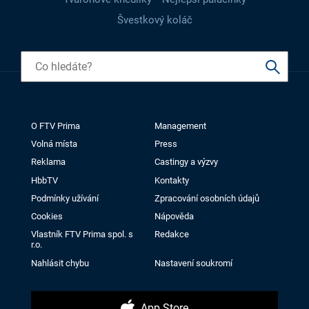
Švestkový koláč
O FTV Prima
Management
Volná místa
Press
Reklama
Castingy a výzvy
HbbTV
Kontakty
Podmínky užívání
Zpracování osobních údajů
Cookies
Nápověda
Vlastník FTV Prima spol. s
Redakce
r.o.
Nahlásit chybu
Nastavení soukromí
App Store