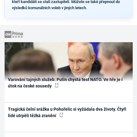
kteří kandidáti se stali zastupiteli. Můžete se také přepnout do
výsledků komunálních voleb v jiných letech.
Varování tajných služeb: Putin chystá test NATO. Ve hře je i
útok na české sousedy
Tragická čelní srážka u Pohořelic si vyžádala dva životy. Čtyři
lidé utrpěli těžká zranění