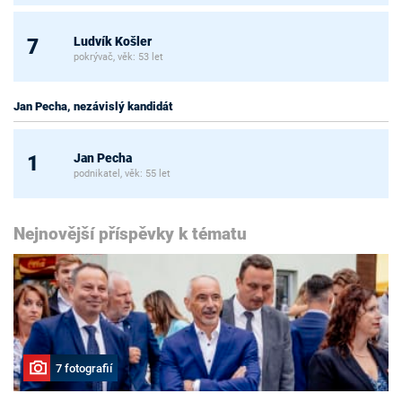
Ludvík Košler
7
pokrývač, věk: 53 let
Jan Pecha, nezávislý kandidát
Jan Pecha
1
podnikatel, věk: 55 let
Nejnovější příspěvky k tématu
7 fotografií