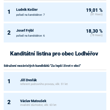
Ludvík Košler
19,01 %
1
(81 hlasů)
pořadí na kandidátce: 7
Josef Frýbl
18,30 %
2
(78 hlasů)
pořadí na kandidátce: 6
Kanditátní listina pro obec Lodhéřov
Sdružení nezávislých kandidátů "Za lepší život v obci"
Jiří Dvořák
1
referent poštovního provozu, věk: 51 let
Václav Matoušek
2
invalidní důchodce, věk: 63 let